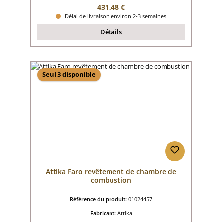
Prix régulier :
431,48 €
Délai de livraison environ 2-3 semaines
Détails
Seul 3 disponible
Attika Faro revêtement de chambre de
combustion
Référence du produit:
01024457
Fabricant:
Attika