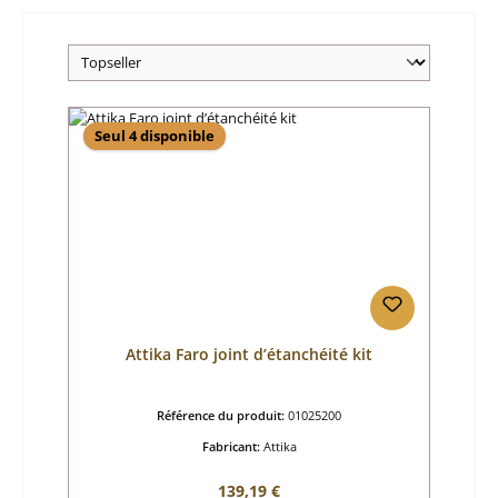
Seul 4 disponible
Attika Faro joint d’étanchéité kit
Référence du produit:
01025200
Fabricant:
Attika
Prix régulier :
139,19 €