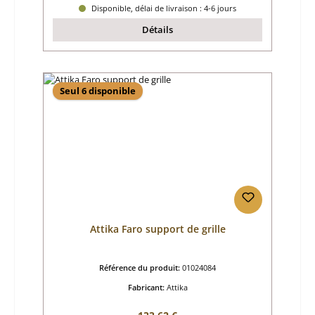
Disponible, délai de livraison : 4-6 jours
Détails
Seul 6 disponible
Attika Faro support de grille
Référence du produit:
01024084
Fabricant:
Attika
Prix régulier :