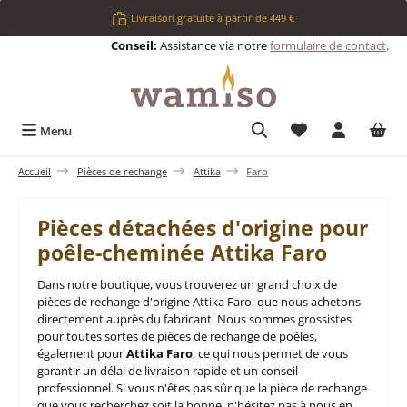
Passer au contenu principal
Livraison gratuite à partir de 449 €
Conseil:
Assistance via notre
formulaire de contact
.
Vous avez 0 articl
Menu
Accueil
Pièces de rechange
Attika
Faro
Pièces détachées d'origine pour
poêle-cheminée Attika Faro
Dans notre boutique, vous trouverez un grand choix de
pièces de rechange d'origine Attika Faro, que nous achetons
directement auprès du fabricant. Nous sommes grossistes
pour toutes sortes de pièces de rechange de poêles,
également pour
Attika Faro
, ce qui nous permet de vous
garantir un délai de livraison rapide et un conseil
professionnel. Si vous n'êtes pas sûr que la pièce de rechange
que vous recherchez soit la bonne, n'hésitez pas à nous en