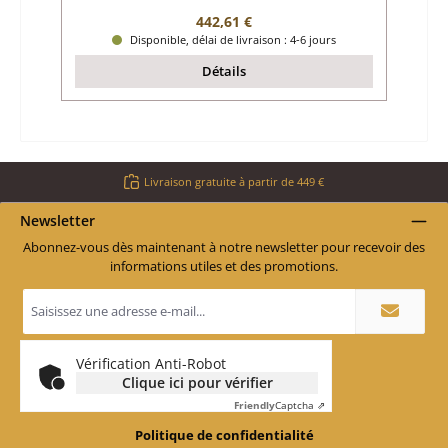
Prix régulier :
442,61 €
Disponible, délai de livraison : 4-6 jours
Détails
Livraison gratuite à partir de 449 €
Newsletter
Abonnez-vous dès maintenant à notre newsletter pour recevoir des
informations utiles et des promotions.
Adresse
e-
mail
*
Vérification Anti-Robot
Clique ici pour vérifier
Friendly
Captcha ⇗
Politique de confidentialité