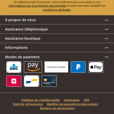
En sélectionnant Continuer, vous confirmez que vous avez lu nos
informations sur la protection des données
et que vous avez accepté nos
conditions générales
.
À propos de nous
Assistance téléphonique
Assistance boutique
Informations
Modes de paiement
Paiement anticipé
KBC/CBC Payment Button
Amazon Pay
PayPal
Apple Pay
Belfius
Bancontact
Carte de crédit
Politique de confidentialité
Impressum
CGV
Droit de rétractation
Modifier les paramètres des cookies
Déclarer sa rétractation