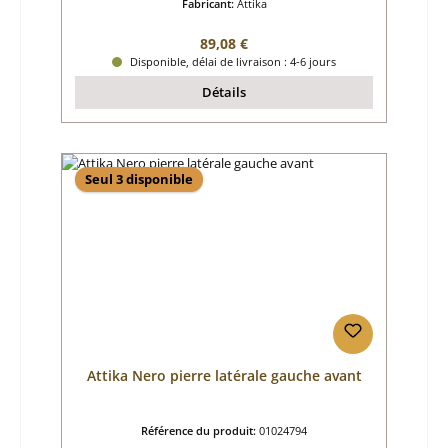
Fabricant:
Attika
Prix régulier :
89,08 €
Disponible, délai de livraison : 4-6 jours
Détails
Seul 3 disponible
Attika Nero pierre latérale gauche avant
Référence du produit:
01024794