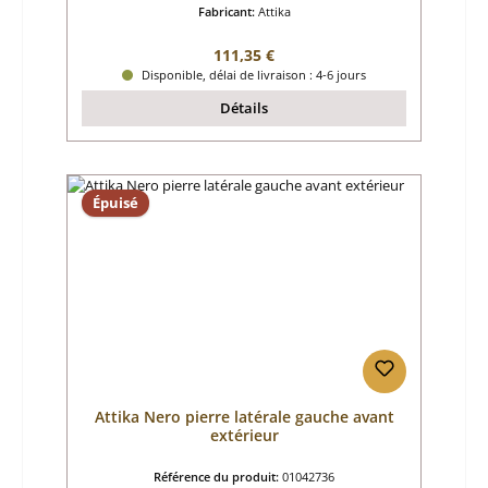
Fabricant:
Attika
Prix régulier :
111,35 €
Disponible, délai de livraison : 4-6 jours
Détails
Épuisé
Attika Nero pierre latérale gauche avant
extérieur
Référence du produit:
01042736