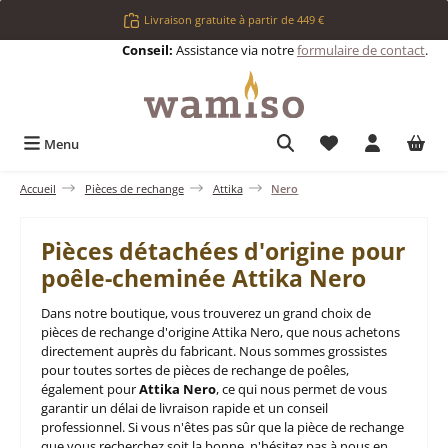
Passer au contenu principal
Livraison gratuite à partir de 449 €
Conseil:
Assistance via notre
formulaire de contact
.
Vous avez 0 articl
Menu
Accueil
Pièces de rechange
Attika
Nero
Pièces détachées d'origine pour
poêle-cheminée Attika Nero
Dans notre boutique, vous trouverez un grand choix de
pièces de rechange d'origine Attika Nero, que nous achetons
directement auprès du fabricant. Nous sommes grossistes
pour toutes sortes de pièces de rechange de poêles,
également pour
Attika Nero
, ce qui nous permet de vous
garantir un délai de livraison rapide et un conseil
professionnel. Si vous n'êtes pas sûr que la pièce de rechange
que vous recherchez soit la bonne, n'hésitez pas à nous en