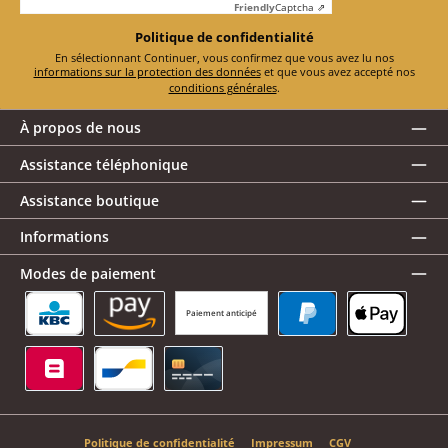
Friendly
Captcha ⇗
Politique de confidentialité
En sélectionnant Continuer, vous confirmez que vous avez lu nos
informations sur la protection des données
et que vous avez accepté nos
conditions générales
.
À propos de nous
Assistance téléphonique
Assistance boutique
Informations
Modes de paiement
Paiement anticipé
KBC/CBC Payment Button
Amazon Pay
PayPal
Apple Pay
Belfius
Bancontact
Carte de crédit
Politique de confidentialité
Impressum
CGV