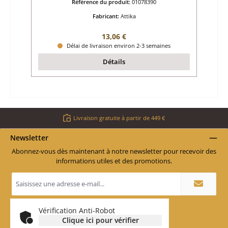
Référence du produit:
01078390
Fabricant:
Attika
Prix régulier :
13,06 €
Délai de livraison environ 2-3 semaines
Détails
Livraison gratuite à partir de 449 €
Newsletter
Abonnez-vous dès maintenant à notre newsletter pour recevoir des
informations utiles et des promotions.
Adresse
e-
mail
*
Vérification Anti-Robot
Clique ici pour vérifier