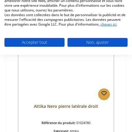
améliorer notre site Web, afficher un contenu personnalisé et vous faire
vivre une expérience inoubliable. Pour plus d'informations sur les cookies
Prix régulier :
89,08 €
que nous utilisons, ouvrez les paramètres.
Disponible, délai de livraison : 4-6 jours
Les données sont collectées dans le but de personnaliser la publicité et de
mesurer l'efficacité des campagnes publicitaires. Les données peuvent
Détails
être partagées avec Google LLC. Pour plus d'informations,
cliquez ici
.
Accepter tout
Non, ajuster
Attika Nero pierre latérale droit
Référence du produit:
01024780
Fabricant:
Attika