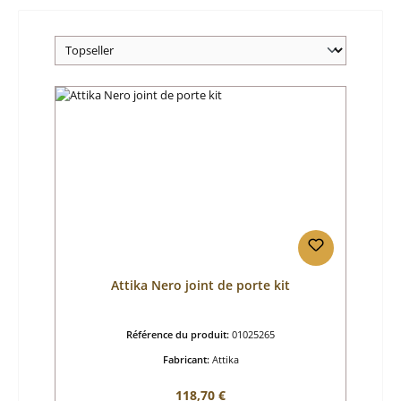
Attika Nero joint de porte kit
Référence du produit:
01025265
Fabricant:
Attika
Prix régulier :
118,70 €