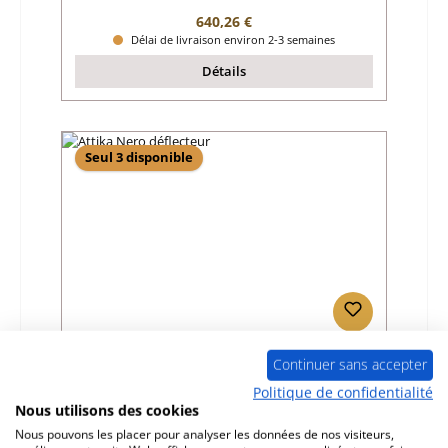
Prix régulier :
640,26 €
Délai de livraison environ 2-3 semaines
Détails
Seul 3 disponible
Attika Nero déflecteur
Continuer sans accepter
Politique de confidentialité
Nous utilisons des cookies
Référence du produit:
01024733
Nous pouvons les placer pour analyser les données de nos visiteurs,
Fabricant:
Attika