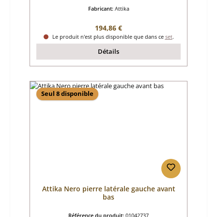
Fabricant:
Attika
Prix régulier :
194,86 €
Le produit n'est plus disponible que dans ce
set
.
Détails
Seul 8 disponible
Attika Nero pierre latérale gauche avant
bas
Référence du produit:
01042737