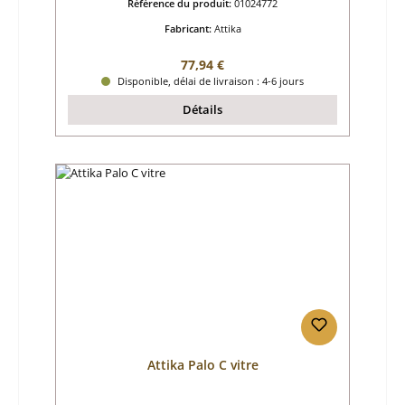
Référence du produit:
01024772
Fabricant:
Attika
Prix régulier :
77,94 €
Disponible, délai de livraison : 4-6 jours
Détails
Attika Palo C vitre