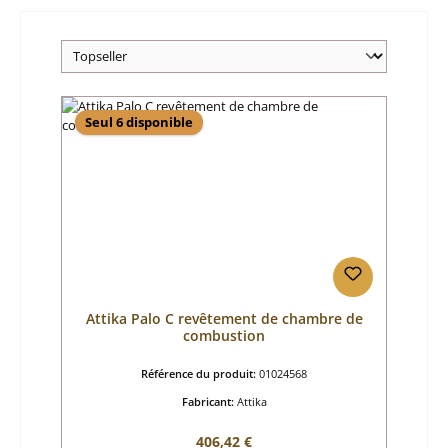
Seul 6 disponible
Attika Palo C revêtement de chambre de
combustion
Référence du produit:
01024568
Fabricant:
Attika
Prix régulier :
406,42 €