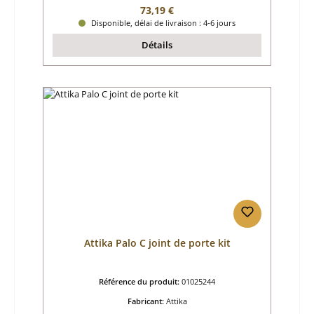
Prix régulier :
73,19 €
Disponible, délai de livraison : 4-6 jours
Détails
Attika Palo C joint de porte kit
Référence du produit:
01025244
Fabricant:
Attika