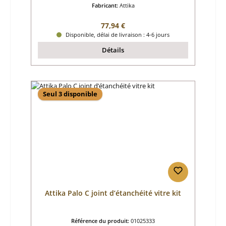
Fabricant:
Attika
Prix régulier :
77,94 €
Disponible, délai de livraison : 4-6 jours
Détails
Seul 3 disponible
Attika Palo C joint d’étanchéité vitre kit
Référence du produit:
01025333