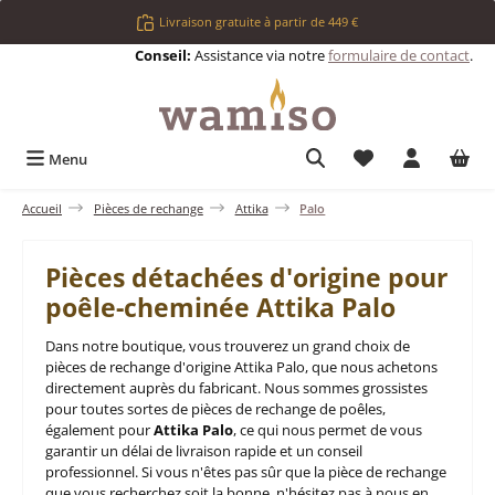
Passer au contenu principal
Livraison gratuite à partir de 449 €
Conseil:
Assistance via notre
formulaire de contact
.
Vous avez 0 articl
Menu
Accueil
Pièces de rechange
Attika
Palo
Pièces détachées d'origine pour
poêle-cheminée Attika Palo
Dans notre boutique, vous trouverez un grand choix de
pièces de rechange d'origine Attika Palo, que nous achetons
directement auprès du fabricant. Nous sommes grossistes
pour toutes sortes de pièces de rechange de poêles,
également pour
Attika Palo
, ce qui nous permet de vous
garantir un délai de livraison rapide et un conseil
professionnel. Si vous n'êtes pas sûr que la pièce de rechange
que vous recherchez soit la bonne, n'hésitez pas à nous en