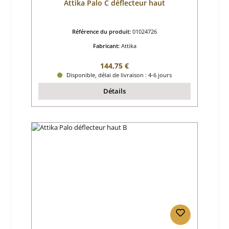
Attika Palo C déflecteur haut
Référence du produit:
01024726
Fabricant:
Attika
Prix régulier :
144,75 €
Disponible, délai de livraison : 4-6 jours
Détails