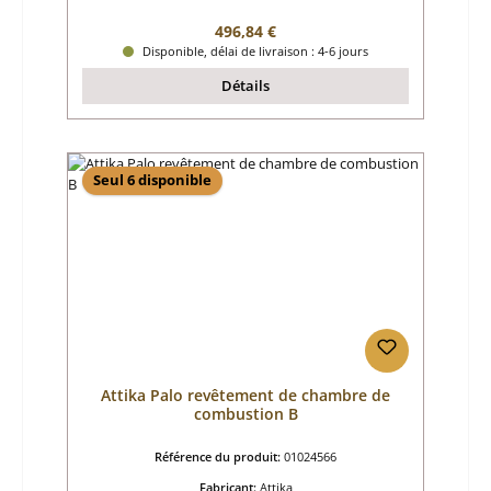
Prix régulier :
496,84 €
Disponible, délai de livraison : 4-6 jours
Détails
Seul 6 disponible
Attika Palo revêtement de chambre de
combustion B
Référence du produit:
01024566
Fabricant:
Attika