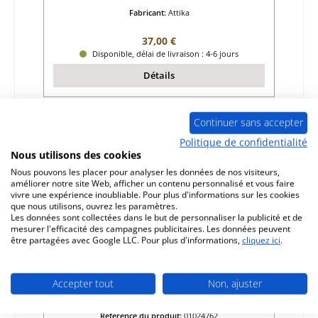
Fabricant:
Attika
Prix régulier :
37,00 €
Disponible, délai de livraison : 4-6 jours
Détails
Continuer sans accepter
Politique de confidentialité
Nous utilisons des cookies
Nous pouvons les placer pour analyser les données de nos visiteurs,
améliorer notre site Web, afficher un contenu personnalisé et vous faire
vivre une expérience inoubliable. Pour plus d'informations sur les cookies
que nous utilisons, ouvrez les paramètres.
Les données sont collectées dans le but de personnaliser la publicité et de
mesurer l'efficacité des campagnes publicitaires. Les données peuvent
être partagées avec Google LLC. Pour plus d'informations,
cliquez ici
.
Attika Palo C pierre latérale gauche
Accepter tout
Non, ajuster
Référence du produit:
01024762