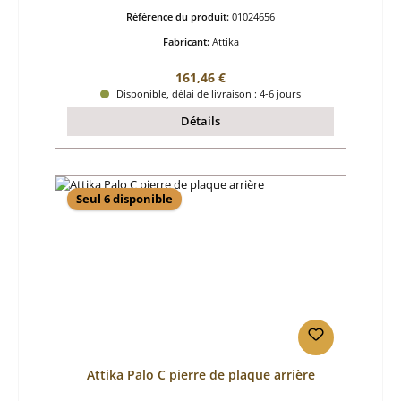
Référence du produit:
01024656
Fabricant:
Attika
Prix régulier :
161,46 €
Disponible, délai de livraison : 4-6 jours
Détails
Seul 6 disponible
Attika Palo C pierre de plaque arrière