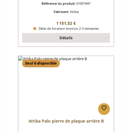
Référence du produit:
01007447
Fabricant:
Attika
Prix régulier :
1 151,52 €
Délai de livraison environ 2-3 semaines
Détails
Seul 6 disponible
Attika Palo pierre de plaque arrière B