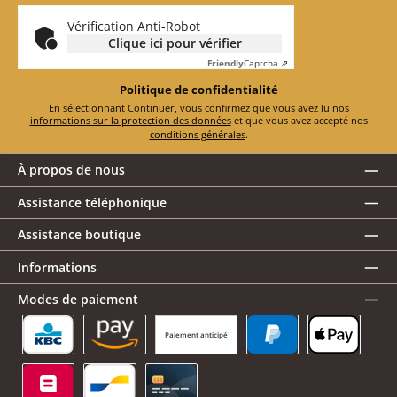
*
Vérification Anti-Robot
Clique ici pour vérifier
Friendly
Captcha ⇗
Politique de confidentialité
En sélectionnant Continuer, vous confirmez que vous avez lu nos
informations sur la protection des données
et que vous avez accepté nos
conditions générales
.
À propos de nous
Assistance téléphonique
Assistance boutique
Informations
Modes de paiement
Paiement anticipé
KBC/CBC Payment Button
Amazon Pay
PayPal
Apple Pay