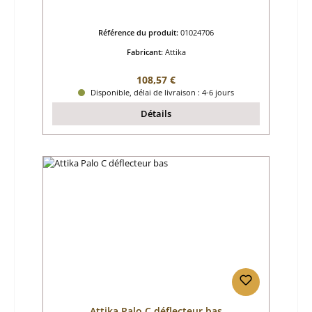
Référence du produit:
01024706
Fabricant:
Attika
Prix régulier :
108,57 €
Disponible, délai de livraison : 4-6 jours
Détails
Attika Palo C déflecteur bas