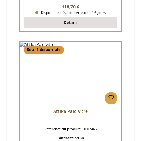
Prix régulier :
118,70 €
Disponible, délai de livraison : 4-6 jours
Détails
Seul 1 disponible
Attika Palo vitre
Référence du produit:
01007446
Fabricant:
Attika