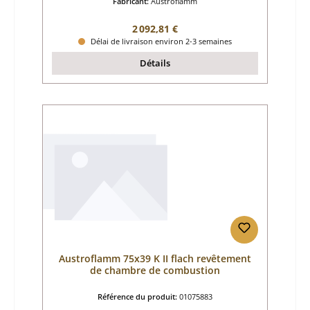
Fabricant:
Austroflamm
Prix régulier :
2 092,81 €
Délai de livraison environ 2-3 semaines
Détails
Austroflamm 75x39 K II flach revêtement
de chambre de combustion
Référence du produit:
01075883