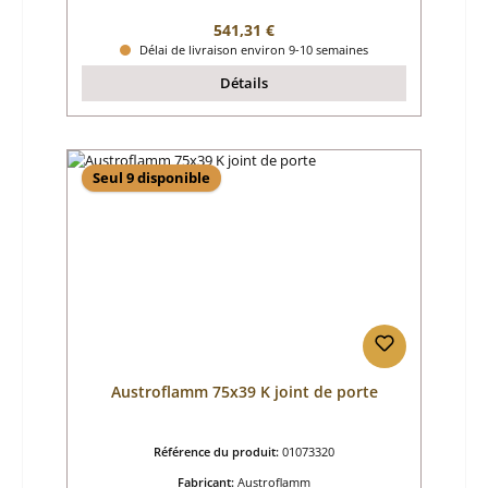
Prix régulier :
541,31 €
Délai de livraison environ 9-10 semaines
Détails
Seul 9 disponible
Austroflamm 75x39 K joint de porte
Référence du produit:
01073320
Fabricant:
Austroflamm