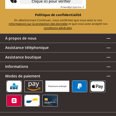
Clique ici pour vérifier
Friendly
Captcha ⇗
Politique de confidentialité
En sélectionnant Continuer, vous confirmez que vous avez lu nos
informations sur la protection des données
et que vous avez accepté nos
conditions générales
.
À propos de nous
Assistance téléphonique
Assistance boutique
Informations
Modes de paiement
Paiement anticipé
KBC/CBC Payment Button
Amazon Pay
PayPal
Apple Pay
Belfius
Bancontact
Carte de crédit