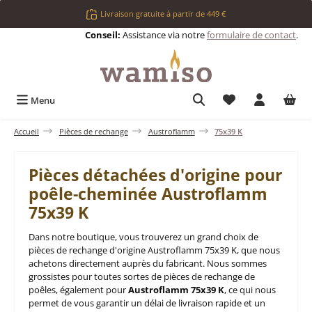
Passer au contenu principal
Livraison gratuite à partir de 449 €
Conseil:
Assistance via notre
formulaire de contact
.
Vous avez 0 articl
Menu
Accueil
Pièces de rechange
Austroflamm
75x39 K
Pièces détachées d'origine pour
poêle-cheminée Austroflamm
75x39 K
Dans notre boutique, vous trouverez un grand choix de
pièces de rechange d'origine Austroflamm 75x39 K, que nous
achetons directement auprès du fabricant. Nous sommes
grossistes pour toutes sortes de pièces de rechange de
poêles, également pour
Austroflamm 75x39 K
, ce qui nous
permet de vous garantir un délai de livraison rapide et un