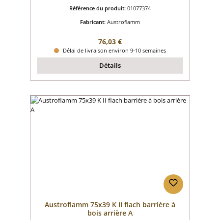
Référence du produit:
01077374
Fabricant:
Austroflamm
Prix régulier :
76,03 €
Délai de livraison environ 9-10 semaines
Détails
Austroflamm 75x39 K II flach barrière à
bois arrière A