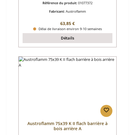
Référence du produit:
01077372
Fabricant:
Austroflamm
Prix régulier :
63,85 €
Délai de livraison environ 9-10 semaines
Détails
Austroflamm 75x39 K II flach barrière à
bois arrière A