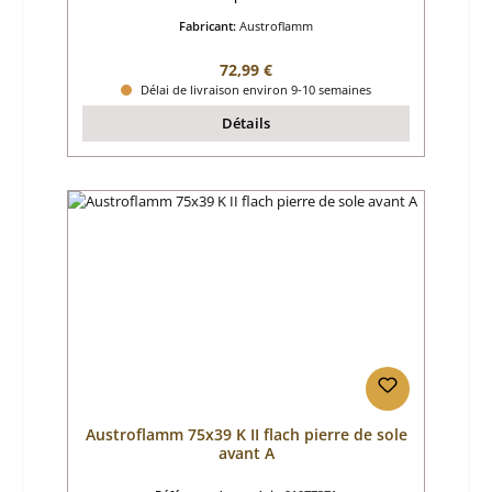
Fabricant:
Austroflamm
Prix régulier :
72,99 €
Délai de livraison environ 9-10 semaines
Détails
Austroflamm 75x39 K II flach pierre de sole
avant A