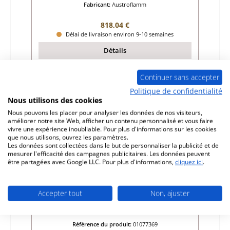
Fabricant:
Austroflamm
Prix régulier :
818,04 €
Délai de livraison environ 9-10 semaines
Détails
Continuer sans accepter
Politique de confidentialité
Nous utilisons des cookies
Nous pouvons les placer pour analyser les données de nos visiteurs,
améliorer notre site Web, afficher un contenu personnalisé et vous faire
vivre une expérience inoubliable. Pour plus d'informations sur les cookies
que nous utilisons, ouvrez les paramètres.
Les données sont collectées dans le but de personnaliser la publicité et de
mesurer l'efficacité des campagnes publicitaires. Les données peuvent
être partagées avec Google LLC. Pour plus d'informations,
cliquez ici
.
Accepter tout
Non, ajuster
Austroflamm 75x39 K II flach pierre de sole
gauche A
Référence du produit:
01077369