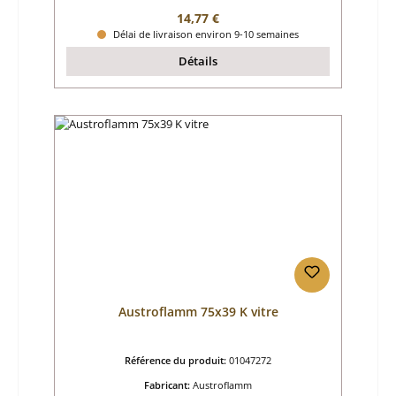
Prix régulier :
14,77 €
Délai de livraison environ 9-10 semaines
Détails
Austroflamm 75x39 K vitre
Référence du produit:
01047272
Fabricant:
Austroflamm