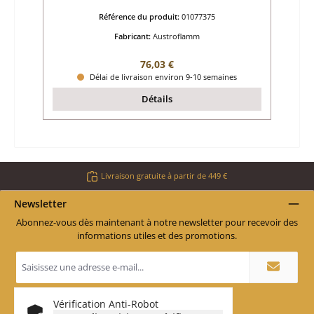
Référence du produit:
01077375
Fabricant:
Austroflamm
Prix régulier :
76,03 €
Délai de livraison environ 9-10 semaines
Détails
Livraison gratuite à partir de 449 €
Newsletter
Abonnez-vous dès maintenant à notre newsletter pour recevoir des
informations utiles et des promotions.
Adresse
e-
mail
*
Vérification Anti-Robot