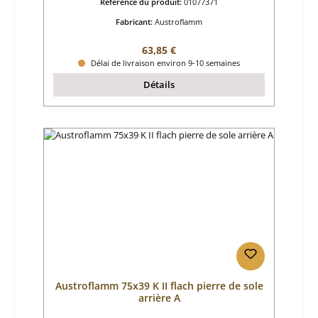
Référence du produit:
01077371
Fabricant:
Austroflamm
Prix régulier :
63,85 €
Délai de livraison environ 9-10 semaines
Détails
Austroflamm 75x39 K II flach pierre de sole
arrière A