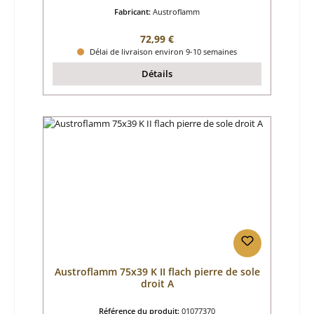
Fabricant:
Austroflamm
Prix régulier :
72,99 €
Délai de livraison environ 9-10 semaines
Détails
Austroflamm 75x39 K II flach pierre de sole
droit A
Référence du produit:
01077370