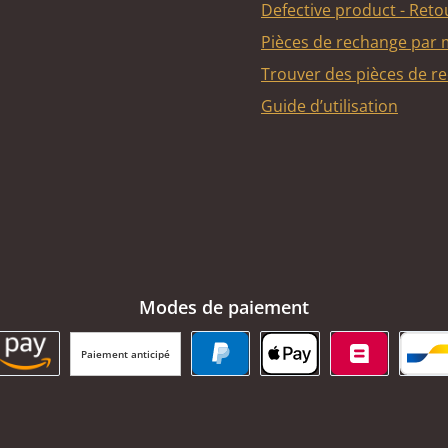
Defective product - Reto
Pièces de rechange par
Trouver des pièces de r
Guide d’utilisation
Modes de paiement
Paiement anticipé
BC Payment Button
Amazon Pay
PayPal
Apple Pay
Belfius
Ba