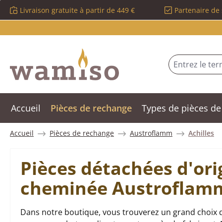
Livraison gratuite à partir de 449 €
Partenaire de 
sser au contenu principal
Passer à la recherche
Passer à la navigation principale
Accueil
Pièces de rechange
Types de pièces de
Accueil
Pièces de rechange
Austroflamm
Achilles
Pièces détachées d'ori
cheminée Austroflamm
Dans notre boutique, vous trouverez un grand choix d