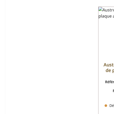
Aust
de 
Réfé
Dél