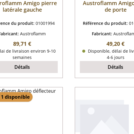
roflamm Amigo pierre
Austroflamm Amigo
latérale gauche
de porte
rence du produit:
01001994
Référence du produit:
01
Fabricant:
Austroflamm
Fabricant:
Austrofl
Prix régulier :
Prix régulie
89,71 €
49,20 €
ai de livraison environ 9-10
Disponible, délai de liv
semaines
4-6 jours
Détails
Détails
 1 disponible