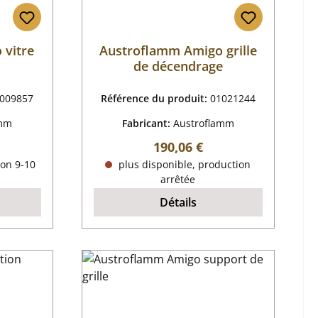
 vitre
Austroflamm Amigo grille
de décendrage
009857
Référence du produit:
01021244
amm
Fabricant:
Austroflamm
 :
Prix régulier :
190,06 €
ron 9-10
plus disponible, production
arrêtée
Détails