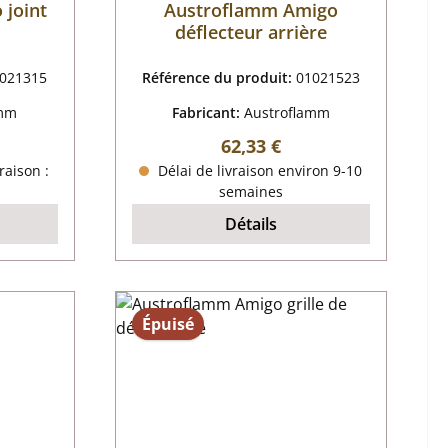
 joint
Austroflamm Amigo
déflecteur arrière
021315
Référence du produit:
01021523
amm
Fabricant:
Austroflamm
r :
Prix régulier :
62,33 €
raison :
Délai de livraison environ 9-10
semaines
Détails
Épuisé