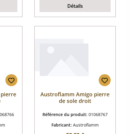
Détails
pierre
Austroflamm Amigo pierre
e
de sole droit
068766
Référence du produit:
01068767
amm
Fabricant:
Austroflamm