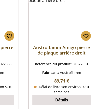
pierre
Austroflamm Amigo pierre
de plaque arrière droit
022060
Référence du produit:
01022061
amm
Fabricant:
Austroflamm
r :
Prix régulier :
89,71 €
ron 9-10
Délai de livraison environ 9-10
semaines
Détails