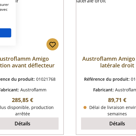
esurer
 avec
ustroflamm Amigo
Austroflamm Amigo 
ation avant déflecteur
latérale droit
rence du produit:
01021768
Référence du produit:
01
Fabricant:
Austroflamm
Fabricant:
Austrofl
Prix régulier :
Prix régulie
285,85 €
89,71 €
lus disponible, production
Délai de livraison envi
arrêtée
semaines
Détails
Détails