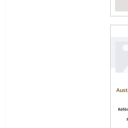
Aust
Réfé