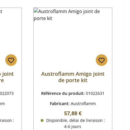
 joint
Austroflamm Amigo joint
re
de porte kit
022073
Référence du produit:
01022631
amm
Fabricant:
Austroflamm
 :
Prix régulier :
57,88 €
raison :
Disponible, délai de livraison :
4-6 jours