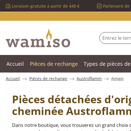
Livraison gratuite à partir de 449 €
Partenaire de 
sser au contenu principal
Passer à la recherche
Passer à la navigation principale
Accueil
Pièces de rechange
Types de pièces de
Accueil
Pièces de rechange
Austroflamm
Amigo
Pièces détachées d'ori
cheminée Austroflam
Dans notre boutique, vous trouverez un grand choix 