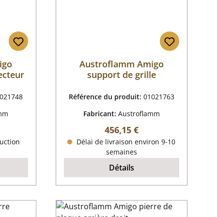
igo
Austroflamm Amigo
lecteur
support de grille
021748
Référence du produit:
01021763
amm
Fabricant:
Austroflamm
 :
Prix régulier :
456,15 €
uction
Délai de livraison environ 9-10
semaines
Détails