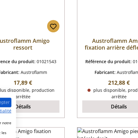
ustroflamm Amigo
Austroflamm Am
ressort
fixation arrière déf
rence du produit:
01021543
Référence du produit:
01
Fabricant:
Austroflamm
Fabricant:
Austrofl
Prix régulier :
Prix régulier
17,89 €
212,88 €
lus disponible, production
plus disponible, prod
arrêtée
arrêtée
epter
Détails
Détails
ialité
r notre
 les
sé