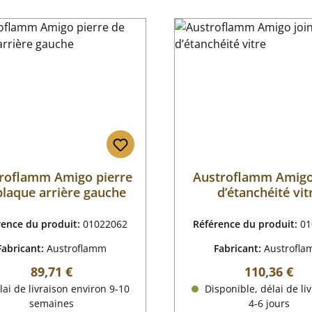
roflamm Amigo pierre
Austroflamm Amigo
plaque arrière gauche
d’étanchéité vit
rence du produit:
01022062
Référence du produit:
01
Fabricant:
Austroflamm
Fabricant:
Austrofl
Prix régulier :
Prix régulier
89,71 €
110,36 €
ai de livraison environ 9-10
Disponible, délai de liv
semaines
4-6 jours