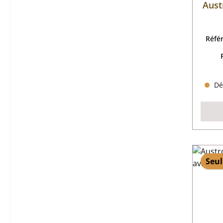
Aust
Réfé
Dél
Seul