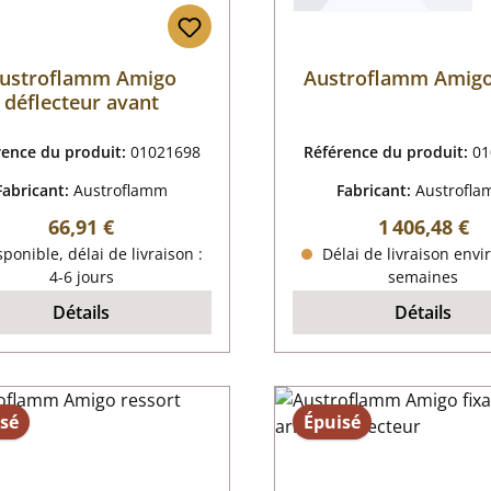
ustroflamm Amigo
Austroflamm Amigo
déflecteur avant
rence du produit:
01021698
Référence du produit:
01
Fabricant:
Austroflamm
Fabricant:
Austrofl
Prix régulier :
Prix régulier
66,91 €
1 406,48 €
ponible, délai de livraison :
Délai de livraison envi
4-6 jours
semaines
Détails
Détails
sé
Épuisé