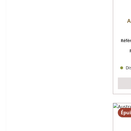
A
Réfé
Dis
Épui