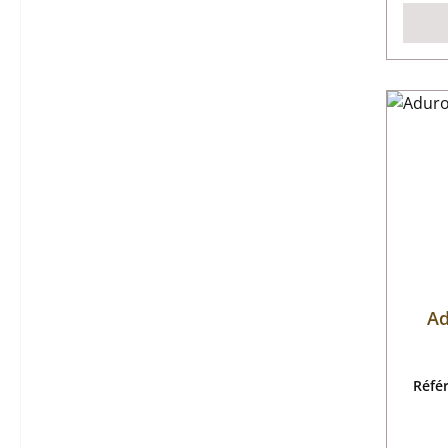
Ad
Réfé