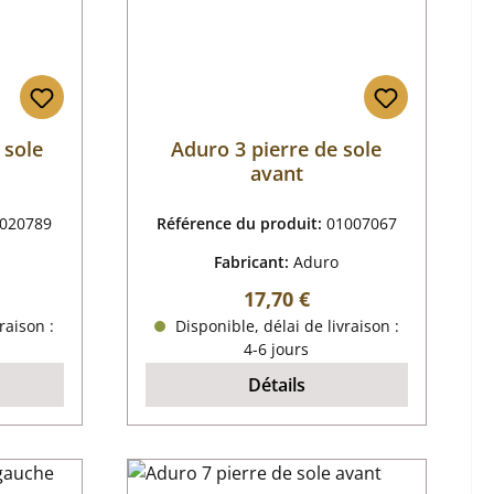
 sole
Aduro 3 pierre de sole
avant
020789
Référence du produit:
01007067
Fabricant:
Aduro
r :
Prix régulier :
17,70 €
raison :
Disponible, délai de livraison :
4-6 jours
Détails