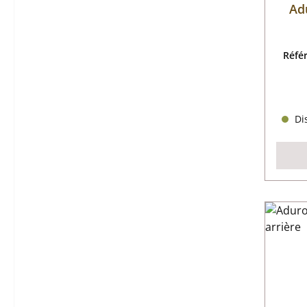
Adu
Réfé
Dis