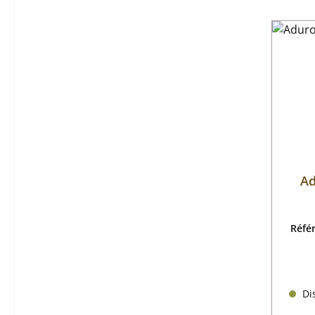
Ad
Réfé
Dis