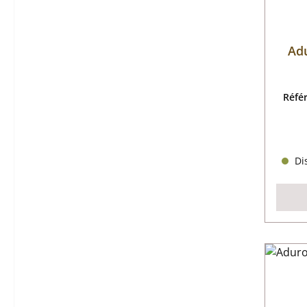
Adu
Réfé
Dis