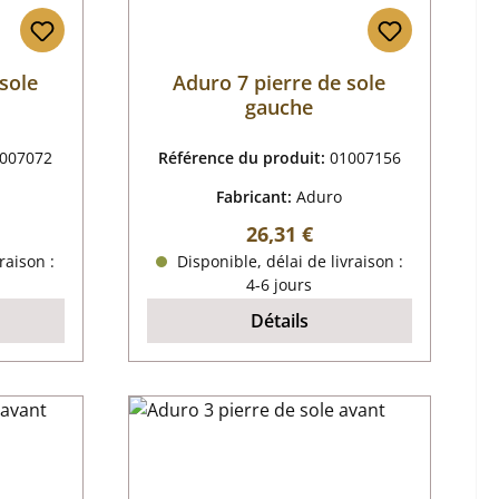
sole
Aduro 7 pierre de sole
gauche
007072
Référence du produit:
01007156
Fabricant:
Aduro
r :
Prix régulier :
26,31 €
raison :
Disponible, délai de livraison :
4-6 jours
Détails