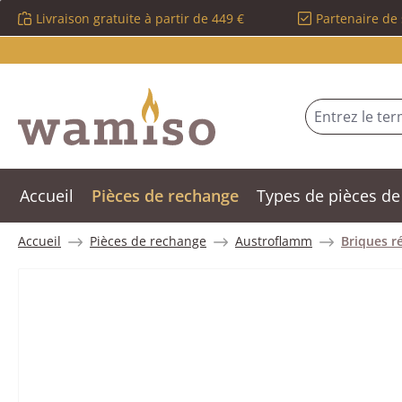
Livraison gratuite à partir de 449 €
Partenaire de 
sser au contenu principal
Passer à la recherche
Passer à la navigation principale
Accueil
Pièces de rechange
Types de pièces de
Accueil
Pièces de rechange
Austroflamm
Briques ré