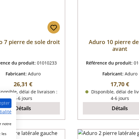
 7 pierre de sole droit
Aduro 10 pierre de
avant
rence du produit:
01010233
Référence du produit:
01
Fabricant:
Aduro
Fabricant:
Aduro
Prix régulier :
Prix régulie
26,31 €
17,70 €
ponible, délai de livraison :
Disponible, délai de liv
4-6 jours
4-6 jours
epter
Détails
Détails
ialité
r notre
 les