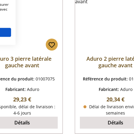
esurer
 avec
uro 3 pierre latérale
Aduro 2 pierre lat
gauche avant
gauche avant
rence du produit:
01007075
Référence du produit:
01
Fabricant:
Aduro
Fabricant:
Aduro
Prix régulier :
Prix régulie
29,23 €
20,34 €
ponible, délai de livraison :
Délai de livraison envi
4-6 jours
semaines
Détails
Détails