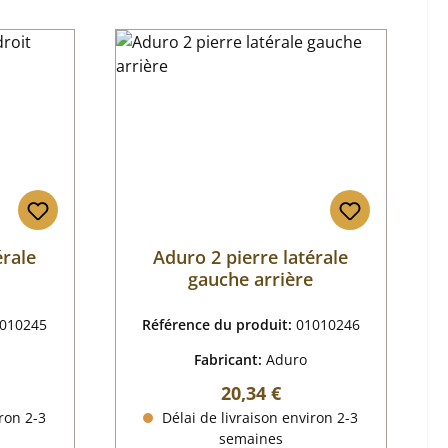
érale
Aduro 2 pierre latérale
gauche arrière
010245
Référence du produit:
01010246
Fabricant:
Aduro
r :
Prix régulier :
20,34 €
ron 2-3
Délai de livraison environ 2-3
semaines