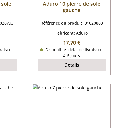
 sole
Aduro 10 pierre de sole
gauche
020793
Référence du produit:
01020803
Fabricant:
Aduro
r :
Prix régulier :
17,70 €
raison :
Disponible, délai de livraison :
4-6 jours
Détails