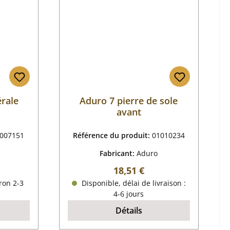
érale
Aduro 7 pierre de sole
avant
007151
Référence du produit:
01010234
Fabricant:
Aduro
r :
Prix régulier :
18,51 €
ron 2-3
Disponible, délai de livraison :
4-6 jours
Détails