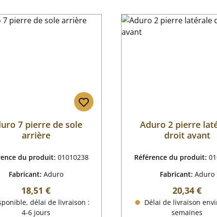
uro 7 pierre de sole
Aduro 2 pierre lat
arrière
droit avant
rence du produit:
01010238
Référence du produit:
01
Fabricant:
Aduro
Fabricant:
Aduro
Prix régulier :
Prix régulie
18,51 €
20,34 €
ponible, délai de livraison :
Délai de livraison envi
4-6 jours
semaines