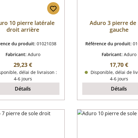
ro 10 pierre latérale
Aduro 3 pierre de 
droit arrière
gauche
rence du produit:
01021038
Référence du produit:
01
Fabricant:
Aduro
Fabricant:
Aduro
Prix régulier :
Prix régulie
29,23 €
17,70 €
ponible, délai de livraison :
Disponible, délai de liv
4-6 jours
4-6 jours
Détails
Détails