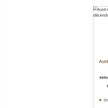
Aust
Réfé
Dis