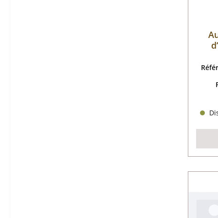
Au
d
Réfé
Dis