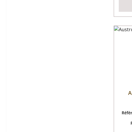
A
Réfé