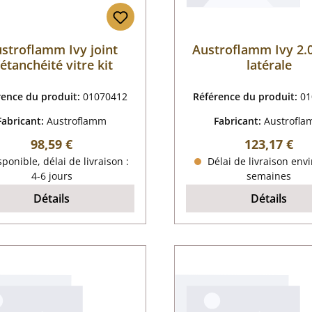
stroflamm Ivy joint
Austroflamm Ivy 2.0
’étanchéité vitre kit
latérale
rence du produit:
01070412
Référence du produit:
01
Fabricant:
Austroflamm
Fabricant:
Austrofl
Prix régulier :
Prix régulier
98,59 €
123,17 €
ponible, délai de livraison :
Délai de livraison envi
4-6 jours
semaines
Détails
Détails