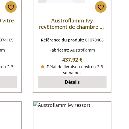
 vitre
Austroflamm Ivy
revêtement de chambre de
combustion
074109
Référence du produit:
01070408
amm
Fabricant:
Austroflamm
 :
Prix régulier :
437,92 €
ron 2-3
Délai de livraison environ 2-3
semaines
Détails