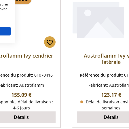
esurer
 avec
troflamm Ivy cendrier
Austroflamm Ivy v
latérale
rence du produit:
01070416
Référence du produit:
01
Fabricant:
Austroflamm
Fabricant:
Austrofl
Prix régulier :
Prix régulier
155,09 €
123,17 €
ponible, délai de livraison :
Délai de livraison envi
4-6 jours
semaines
Détails
Détails