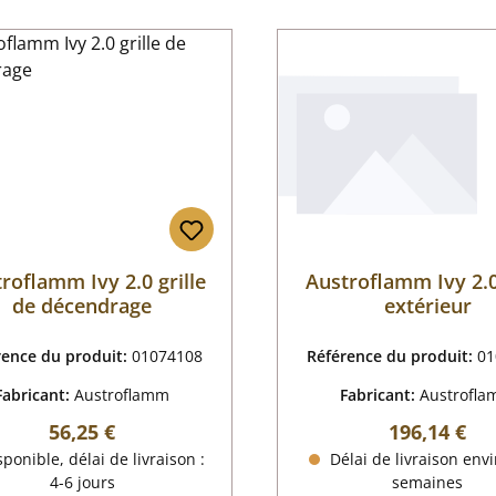
roflamm Ivy 2.0 grille
Austroflamm Ivy 2.0
de décendrage
extérieur
rence du produit:
01074108
Référence du produit:
01
Fabricant:
Austroflamm
Fabricant:
Austrofl
Prix régulier :
Prix régulier
56,25 €
196,14 €
ponible, délai de livraison :
Délai de livraison envi
4-6 jours
semaines