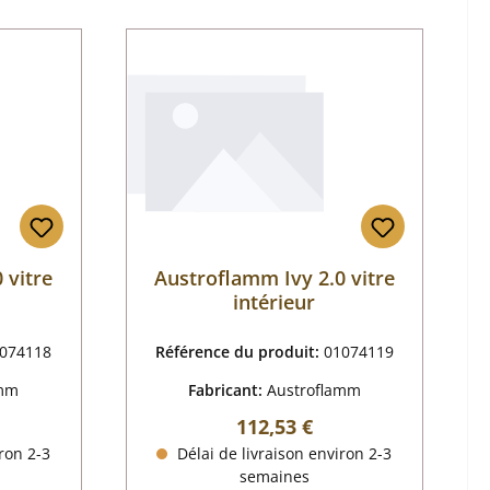
 vitre
Austroflamm Ivy 2.0 vitre
intérieur
074118
Référence du produit:
01074119
amm
Fabricant:
Austroflamm
 :
Prix régulier :
112,53 €
ron 2-3
Délai de livraison environ 2-3
semaines