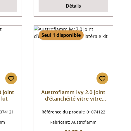
Détails
Seul 1 disponible
 joint
Austroflamm Ivy 2.0 joint
 kit
d’étanchéité vitre vitre
latérale kit
074121
Référence du produit:
01074122
amm
Fabricant:
Austroflamm