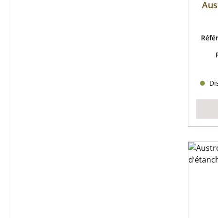
Aus
Réfé
Dis