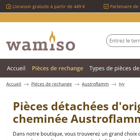
Livraison gratuite à partir de 449 €
Partenaire de 
sser au contenu principal
Passer à la recherche
Passer à la navigation principale
Accueil
Pièces de rechange
Types de pièces de
Accueil
Pièces de rechange
Austroflamm
Ivy
Pièces détachées d'ori
cheminée Austroflamm
Dans notre boutique, vous trouverez un grand choix d