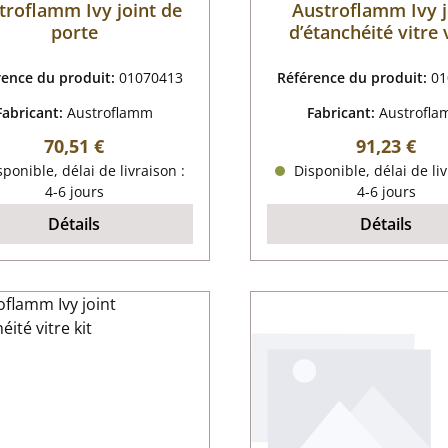
troflamm Ivy joint de
Austroflamm Ivy j
porte
d’étanchéité vitre 
latérale kit
rence du produit:
01070413
Référence du produit:
01
Fabricant:
Austroflamm
Fabricant:
Austrofl
Prix régulier :
Prix régulie
70,51 €
91,23 €
ponible, délai de livraison :
Disponible, délai de liv
4-6 jours
4-6 jours
Détails
Détails