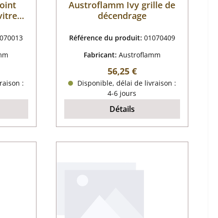
oint
Austroflamm Ivy grille de
vitre
décendrage
070013
Référence du produit:
01070409
amm
Fabricant:
Austroflamm
r :
Prix régulier :
56,25 €
raison :
Disponible, délai de livraison :
4-6 jours
Détails