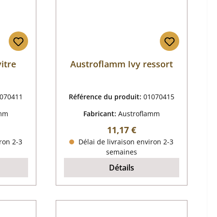
itre
Austroflamm Ivy ressort
070411
Référence du produit:
01070415
amm
Fabricant:
Austroflamm
 :
Prix régulier :
11,17 €
ron 2-3
Délai de livraison environ 2-3
semaines
Détails