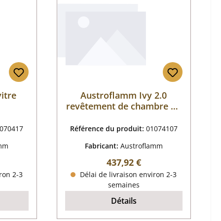
itre
Austroflamm Ivy 2.0
revêtement de chambre de
combustion
070417
Référence du produit:
01074107
amm
Fabricant:
Austroflamm
 :
Prix régulier :
437,92 €
ron 2-3
Délai de livraison environ 2-3
semaines
Détails