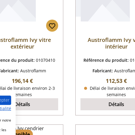
stroflamm Ivy vitre
Austroflamm Ivy v
extérieur
intérieur
rence du produit:
01070410
Référence du produit:
01
Fabricant:
Austroflamm
Fabricant:
Austrofl
Prix régulier :
Prix régulier
196,14 €
112,53 €
lai de livraison environ 2-3
Délai de livraison envi
semaines
semaines
epter
Détails
Détails
ialité
r notre
 les
 1 disponible