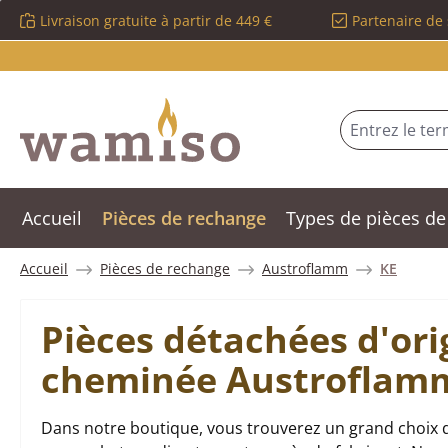
Livraison gratuite à partir de 449 €
Partenaire de 
sser au contenu principal
Passer à la recherche
Passer à la navigation principale
Accueil
Pièces de rechange
Types de pièces de
Accueil
Pièces de rechange
Austroflamm
KE
Pièces détachées d'ori
cheminée Austroflam
Dans notre boutique, vous trouverez un grand choix 