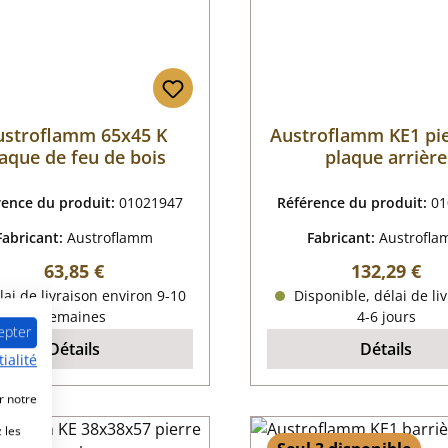
ustroflamm 65x45 K
Austroflamm KE1 pie
aque de feu de bois
plaque arrière
rence du produit:
01021947
Référence du produit:
01
Fabricant:
Austroflamm
Fabricant:
Austrofl
Prix régulier :
Prix régulier
63,85 €
132,29 €
ai de livraison environ 9-10
Disponible, délai de liv
semaines
4-6 jours
epter
Détails
Détails
ialité
r notre
 les