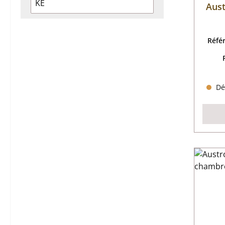
KE
Aust
Réfé
Dél