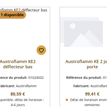
 1 disponible
Austroflamm KE2
Austroflamm KE 2 jo
déflecteur bas
porte
rence du produit:
01024502
Référence du produit:
01
Fabricant:
Austroflamm
Fabricant:
Austrofl
Prix régulier :
Prix régulie
80,59 €
99,41 €
ponible, délai de livraison :
Délai de livraison envi
4-6 jours
semaines