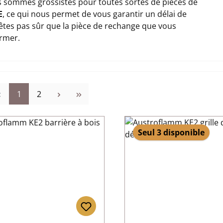
 sommes grossistes pour toutes sortes de pièces de
E
, ce qui nous permet de vous garantir un délai de
n'êtes pas sûr que la pièce de rechange que vous
ormer.
Page
Page
1
2
Seul 3 disponible