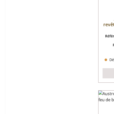
revê
Réfé
Dél