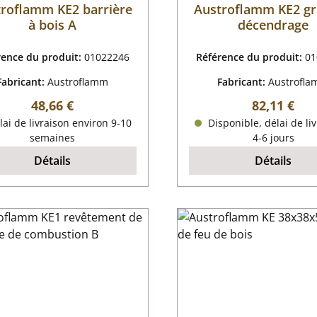
roflamm KE2 barrière
Austroflamm KE2 gri
à bois A
décendrage
rence du produit:
01022246
Référence du produit:
01
Fabricant:
Austroflamm
Fabricant:
Austrofl
Prix régulier :
Prix régulie
48,66 €
82,11 €
ai de livraison environ 9-10
Disponible, délai de liv
semaines
4-6 jours
Détails
Détails