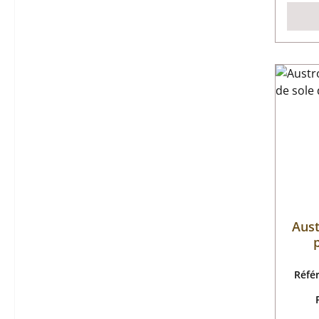
Aus
p
Réfé