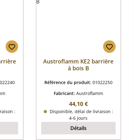
rrière
Austroflamm KE2 barrière
à bois B
022240
Référence du produit:
01022250
amm
Fabricant:
Austroflamm
r :
Prix régulier :
44,10 €
raison :
Disponible, délai de livraison :
4-6 jours
Détails