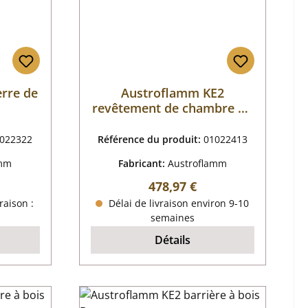
rre de
Austroflamm KE2
revêtement de chambre de
combustion B
022322
Référence du produit:
01022413
amm
Fabricant:
Austroflamm
 :
Prix régulier :
478,97 €
raison :
Délai de livraison environ 9-10
semaines
Détails