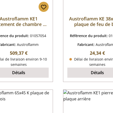
Austroflamm KE1
Austroflamm KE 38
tement de chambre de
plaque de feu de 
combustion B
rence du produit:
01057054
Référence du produit:
01
Fabricant:
Austroflamm
Fabricant:
Austrofl
Prix régulier :
Prix régulie
509,37 €
24,34 €
ai de livraison environ 9-10
Délai de livraison envi
semaines
semaines
Détails
Détails