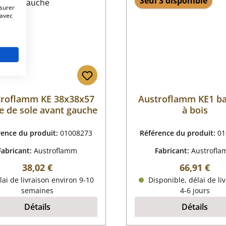
Seul 3 disponible
esurer
 avec
troflamm KE 38x38x57
Austroflamm KE1 ba
e de sole avant gauche
à bois
rence du produit:
01008273
Référence du produit:
01
Fabricant:
Austroflamm
Fabricant:
Austrofl
Prix régulier :
Prix régulie
38,02 €
66,91 €
ai de livraison environ 9-10
Disponible, délai de liv
semaines
4-6 jours
Détails
Détails