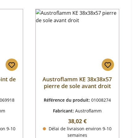
int de
Austroflamm KE 38x38x57
pierre de sole avant droit
069918
Référence du produit:
01008274
amm
Fabricant:
Austroflamm
r :
Prix régulier :
38,02 €
ron 9-10
Délai de livraison environ 9-10
semaines