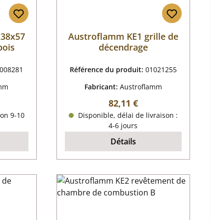
x38x57
Austroflamm KE1 grille de
bois
décendrage
008281
Référence du produit:
01021255
amm
Fabricant:
Austroflamm
r :
Prix régulier :
82,11 €
ron 9-10
Disponible, délai de livraison :
4-6 jours
Détails