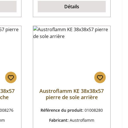
Détails
x38x57
Austroflamm KE 38x38x57
uche
pierre de sole arrière
008276
Référence du produit:
01008280
amm
Fabricant:
Austroflamm