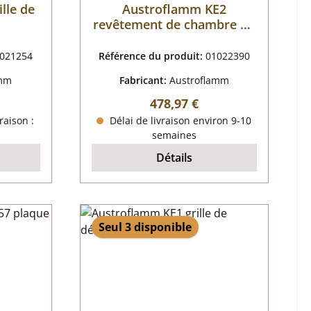
lle de
Austroflamm KE2
revêtement de chambre de
combustion A
021254
Référence du produit:
01022390
amm
Fabricant:
Austroflamm
r :
Prix régulier :
478,97 €
raison :
Délai de livraison environ 9-10
semaines
Détails
Seul 3 disponible