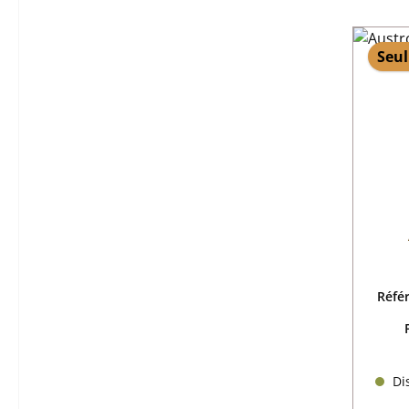
Seul
Réfé
Dis