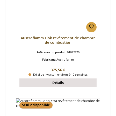
Austroflamm Flok revêtement de chambre
de combustion
Référence du produit:
01022270
Fabricant:
Austroflamm
Prix régulier :
375,56 €
Délai de livraison environ 9-10 semaines
Détails
Seul 2 disponible