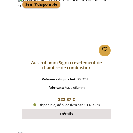
Seul 7 disponible
Austroflamm Sigma revêtement de
chambre de combustion
Référence du produit:
01022355
Fabricant:
Austroflamm
Prix régulier :
322,37 €
Disponible, délai de livraison : 4-6 jours
Détails