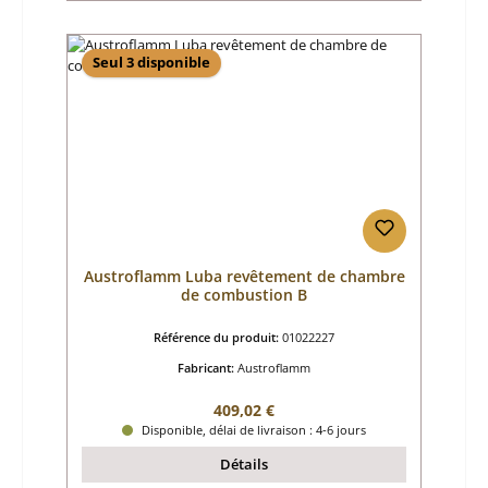
Seul 3 disponible
Austroflamm Luba revêtement de chambre
de combustion B
Référence du produit:
01022227
Fabricant:
Austroflamm
Prix régulier :
409,02 €
Disponible, délai de livraison : 4-6 jours
Détails