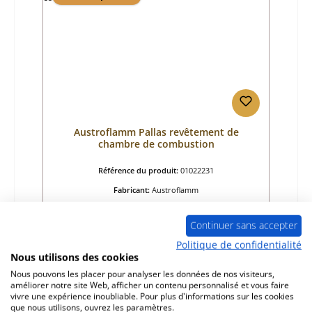
Austroflamm Pallas revêtement de
chambre de combustion
Référence du produit:
01022231
Fabricant:
Austroflamm
Prix régulier :
582,36 €
Continuer sans accepter
Disponible, délai de livraison : 4-6 jours
Politique de confidentialité
Détails
Nous utilisons des cookies
Nous pouvons les placer pour analyser les données de nos visiteurs,
améliorer notre site Web, afficher un contenu personnalisé et vous faire
vivre une expérience inoubliable. Pour plus d'informations sur les cookies
que nous utilisons, ouvrez les paramètres.