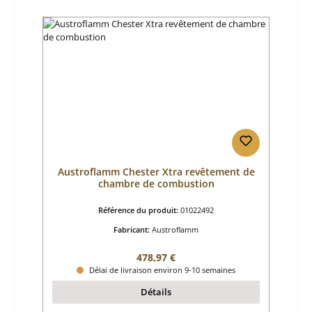
Austroflamm Chester Xtra revêtement de
chambre de combustion
Référence du produit:
01022492
Fabricant:
Austroflamm
Prix régulier :
478,97 €
Délai de livraison environ 9-10 semaines
Détails