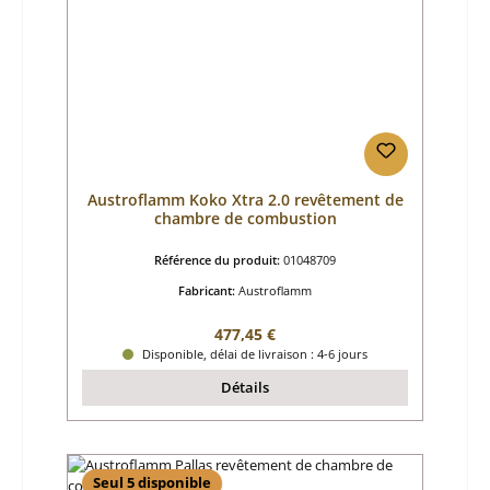
Austroflamm Koko Xtra 2.0 revêtement de
chambre de combustion
Référence du produit:
01048709
Fabricant:
Austroflamm
Prix régulier :
477,45 €
Disponible, délai de livraison : 4-6 jours
Détails
Seul 5 disponible