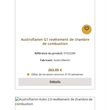
Austroflamm G1 revêtement de chambre
de combustion
Référence du produit:
01022284
Fabricant:
Austroflamm
Prix régulier :
263,05 €
Délai de livraison environ 9-10 semaines
Détails