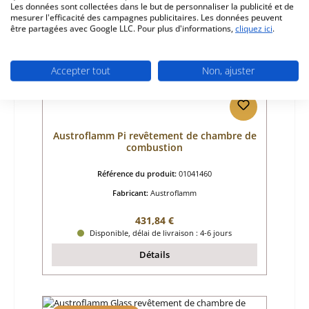
Seul 2 disponible
Les données sont collectées dans le but de personnaliser la publicité et de
mesurer l'efficacité des campagnes publicitaires. Les données peuvent
être partagées avec Google LLC. Pour plus d'informations,
cliquez ici
.
Accepter tout
Non, ajuster
Austroflamm Pi revêtement de chambre de
combustion
Référence du produit:
01041460
Fabricant:
Austroflamm
Prix régulier :
431,84 €
Disponible, délai de livraison : 4-6 jours
Détails