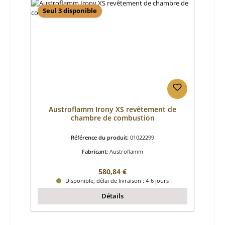
Seul 3 disponible
Austroflamm Irony XS revêtement de
chambre de combustion
Référence du produit:
01022299
Fabricant:
Austroflamm
Prix régulier :
580,84 €
Disponible, délai de livraison : 4-6 jours
Détails