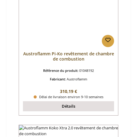
Austroflamm Pi-Ko revêtement de chambre
de combustion
Référence du produit:
01048192
Fabricant:
Austroflamm
Prix régulier :
310,19 €
Délai de livraison environ 9-10 semaines
Détails