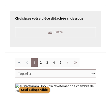
Choisissez votre pièce détachée ci-dessous
Filtre
Page
Page
Page
Page
Page
1
2
3
4
5
Seul 6 disponible