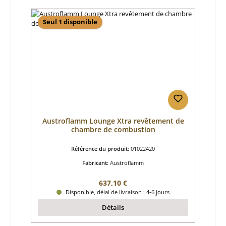
Seul 1 disponible
Austroflamm Lounge Xtra revêtement de
chambre de combustion
Référence du produit:
01022420
Fabricant:
Austroflamm
Prix régulier :
637,10 €
Disponible, délai de livraison : 4-6 jours
Détails