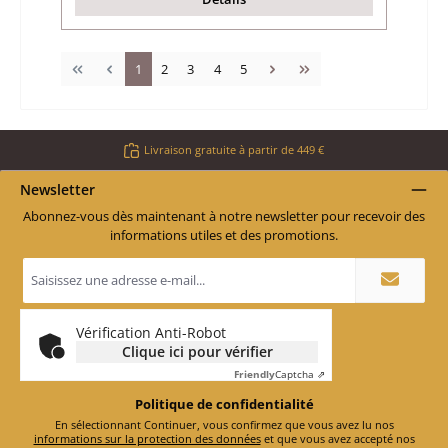
Page
Page
Page
Page
Page
1
2
3
4
5
Livraison gratuite à partir de 449 €
Newsletter
Abonnez-vous dès maintenant à notre newsletter pour recevoir des
informations utiles et des promotions.
Adresse
e-
mail
*
Vérification Anti-Robot
Clique ici pour vérifier
Friendly
Captcha ⇗
Politique de confidentialité
En sélectionnant Continuer, vous confirmez que vous avez lu nos
informations sur la protection des données
et que vous avez accepté nos