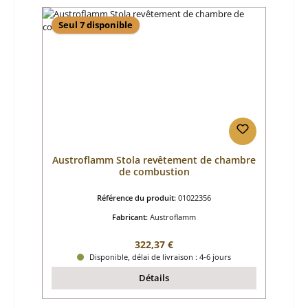
Seul 7 disponible
Austroflamm Stola revêtement de chambre
de combustion
Référence du produit:
01022356
Fabricant:
Austroflamm
Prix régulier :
322,37 €
Disponible, délai de livraison : 4-6 jours
Détails