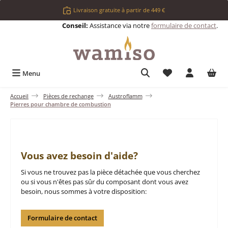
Passer au contenu principal
Livraison gratuite à partir de 449 €
Conseil:
Assistance via notre
formulaire de contact
.
Vous avez 0 articl
Menu
Accueil
Pièces de rechange
Austroflamm
Pierres pour chambre de combustion
Vous avez besoin d'aide?
Si vous ne trouvez pas la pièce détachée que vous cherchez
ou si vous n'êtes pas sûr du composant dont vous avez
besoin, nous sommes à votre disposition:
Formulaire de contact