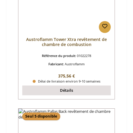
Austroflamm Tower Xtra revêtement de
chambre de combustion
Référence du produit:
01022278
Fabricant:
Austroflamm
Prix régulier :
375,56 €
Délai de livraison environ 9-10 semaines
Détails
Seul 5 disponible