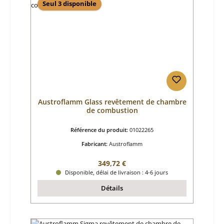
Seul 3 disponible
Austroflamm Glass revêtement de chambre
de combustion
Référence du produit:
01022265
Fabricant:
Austroflamm
Prix régulier :
349,72 €
Disponible, délai de livraison : 4-6 jours
Détails