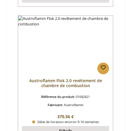
Austroflamm Flok 2.0 revêtement de
chambre de combustion
Référence du produit:
01042421
Fabricant:
Austroflamm
Prix régulier :
375,56 €
Délai de livraison environ 9-10 semaines
Détails