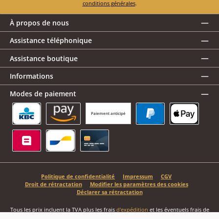
conditions générales
.
À propos de nous
Assistance téléphonique
Assistance boutique
Informations
Modes de paiement
Paiement anticipé
KBC/CBC Payment Button
Amazon Pay
PayPal
Apple Pay
Belfius
Bancontact
Carte de crédit
Politique de confidentialité
Impressum
CGV
Droit de rétractation
Modifier les paramètres des cookies
Déclarer sa rétractation
Tous les prix incluent la TVA plus les frais
d'expédition
et les éventuels frais de
livraison, sauf indication contraire.