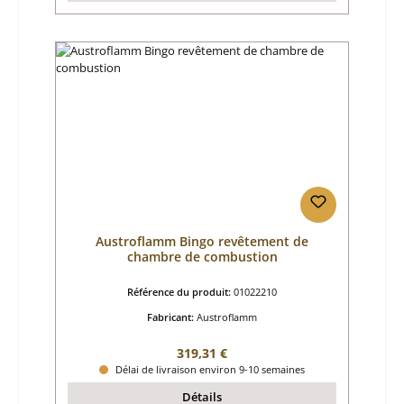
Austroflamm Bingo revêtement de
chambre de combustion
Référence du produit:
01022210
Fabricant:
Austroflamm
Prix régulier :
319,31 €
Délai de livraison environ 9-10 semaines
Détails