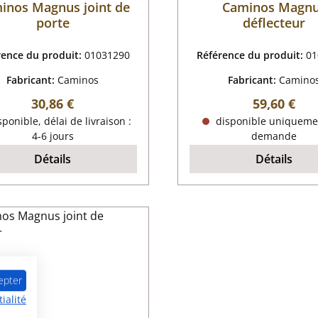
inos Magnus joint de
Caminos Magn
porte
déflecteur
rence du produit:
01031290
Référence du produit:
01
Fabricant:
Caminos
Fabricant:
Camino
Prix régulier :
Prix régulie
30,86 €
59,60 €
ponible, délai de livraison :
disponible uniqueme
4-6 jours
demande
Détails
Détails
epter
ialité