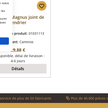
r notre
 les
inos Magnus joint de
esurer
cendrier
 avec
rence du produit:
01031113
Fabricant:
Caminos
Prix régulier :
29,88 €
ponible, délai de livraison :
4-6 jours
Détails
service de plus de 50 fabricants
Plus de 40.000 pièces 