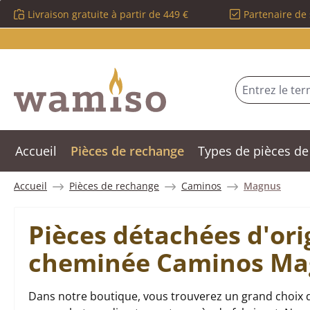
Livraison gratuite à partir de 449 €
Partenaire de 
sser au contenu principal
Passer à la recherche
Passer à la navigation principale
Accueil
Pièces de rechange
Types de pièces de
Accueil
Pièces de rechange
Caminos
Magnus
Pièces détachées d'ori
cheminée Caminos Ma
Dans notre boutique, vous trouverez un grand choix 