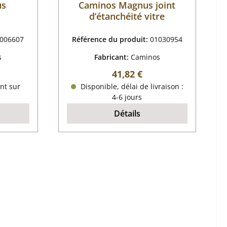
us
Caminos Magnus joint
d’étanchéité vitre
006607
Référence du produit:
01030954
s
Fabricant:
Caminos
r :
Prix régulier :
41,82 €
nt sur
Disponible, délai de livraison :
4-6 jours
Détails