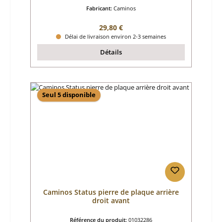
Fabricant:
Caminos
Prix régulier :
29,80 €
Délai de livraison environ 2-3 semaines
Détails
Seul 5 disponible
Caminos Status pierre de plaque arrière
droit avant
Référence du produit:
01032286