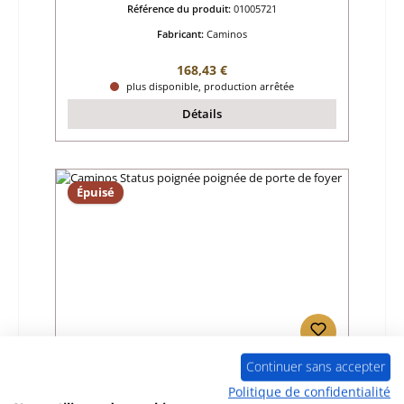
Référence du produit:
01005721
Fabricant:
Caminos
Prix régulier :
168,43 €
plus disponible, production arrêtée
Détails
Épuisé
Continuer sans accepter
Caminos Status poignée poignée de porte
de foyer
Politique de confidentialité