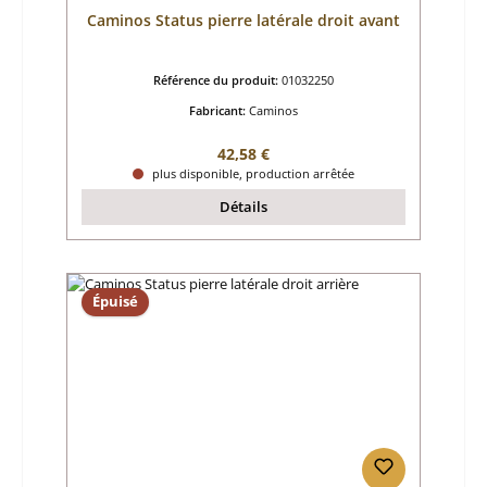
Caminos Status pierre latérale droit avant
Référence du produit:
01032250
Fabricant:
Caminos
Prix régulier :
42,58 €
plus disponible, production arrêtée
Détails
Épuisé