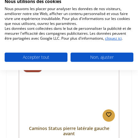
Nous utilisons des cookies
Référence du produit:
01005805
Nous pouvons les placer pour analyser les données de nos visiteurs,
améliorer notre site Web, afficher un contenu personnalisé et vous faire
Fabricant:
Caminos
vivre une expérience inoubliable. Pour plus d'informations sur les cookies
que nous utilisons, ouvrez les paramètres.
Prix régulier :
27,29 €
Les données sont collectées dans le but de personnaliser la publicité et de
plus disponible, production arrêtée
mesurer l'efficacité des campagnes publicitaires. Les données peuvent
être partagées avec Google LLC. Pour plus d'informations,
cliquez ici
.
Détails
Accepter tout
Non, ajuster
Épuisé
Caminos Status pierre latérale gauche
avant