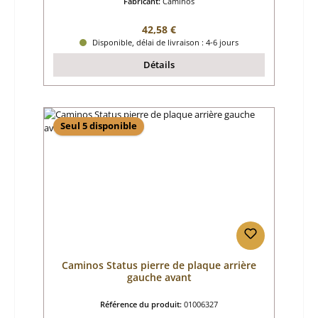
Fabricant:
Caminos
Prix régulier :
42,58 €
Disponible, délai de livraison : 4-6 jours
Détails
Seul 5 disponible
Caminos Status pierre de plaque arrière
gauche avant
Référence du produit:
01006327