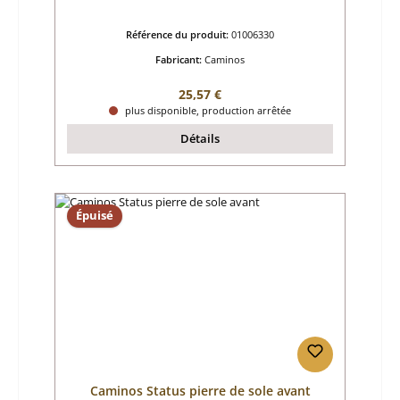
Référence du produit:
01006330
Fabricant:
Caminos
Prix régulier :
25,57 €
plus disponible, production arrêtée
Détails
Épuisé
Caminos Status pierre de sole avant