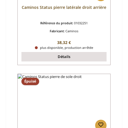
Caminos Status pierre latérale droit arrière
Référence du produit:
01032251
Fabricant:
Caminos
Prix régulier :
38,32 €
plus disponible, production arrêtée
Détails
Épuisé