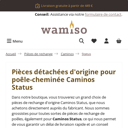
Passer au contenu principal
Livraison gratuite à partir de 449 €
Conseil:
Assistance via notre
formulaire de contact
.
Vous avez 0 articl
Menu
Accueil
Pièces de rechange
Caminos
Status
Pièces détachées d'origine pour
poêle-cheminée Caminos
Status
Dans notre boutique, vous trouverez un grand choix de
pièces de rechange d'origine Caminos Status, que nous
achetons directement auprès du fabricant. Nous sommes
grossistes pour toutes sortes de pièces de rechange de
poêles, également pour
Caminos Status
, ce qui nous permet
de vous garantir un délai de livraison rapide et un conseil