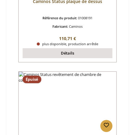
Caminos Status plaque de dessus
Référence du produit:
01008191
Fabricant:
Caminos
Prix régulier :
110,71 €
plus disponible, production arrêtée
Détails
Épuisé