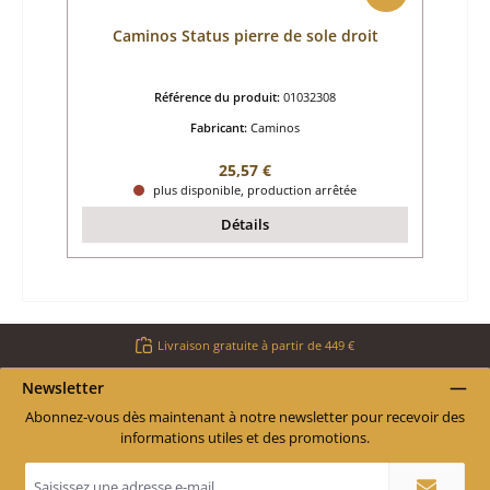
Caminos Status pierre de sole droit
Référence du produit:
01032308
Fabricant:
Caminos
Prix régulier :
25,57 €
plus disponible, production arrêtée
Détails
Livraison gratuite à partir de 449 €
Newsletter
Abonnez-vous dès maintenant à notre newsletter pour recevoir des
informations utiles et des promotions.
Adresse
e-