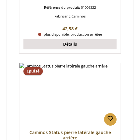
Référence du produit:
01006322
Fabricant:
Caminos
Prix régulier :
42,58 €
plus disponible, production arrêtée
Détails
Épuisé
Caminos Status pierre latérale gauche
arrière