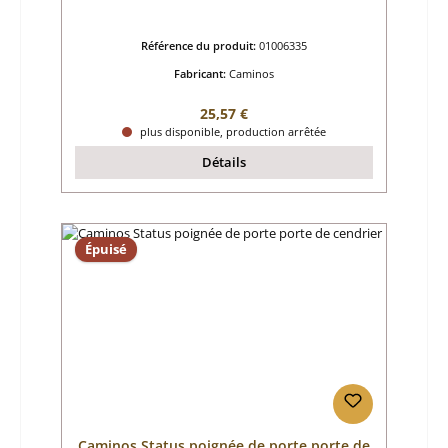
Référence du produit:
01006335
Fabricant:
Caminos
Prix régulier :
25,57 €
plus disponible, production arrêtée
Détails
Épuisé
Caminos Status poignée de porte porte de