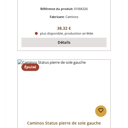
Référence du produit:
01006326
Fabricant:
Caminos
Prix régulier :
38,32 €
plus disponible, production arrêtée
Détails
Épuisé
Caminos Status pierre de sole gauche