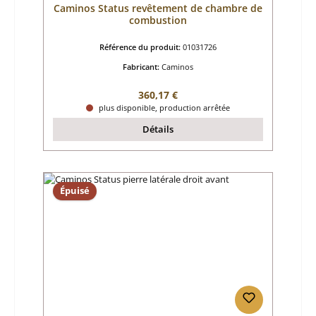
Caminos Status revêtement de chambre de
combustion
Référence du produit:
01031726
Fabricant:
Caminos
Prix régulier :
360,17 €
plus disponible, production arrêtée
Détails
Épuisé