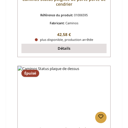
cendrier
Référence du produit:
01006595
Fabricant:
Caminos
Prix régulier :
42,58 €
plus disponible, production arrêtée
Détails
Épuisé