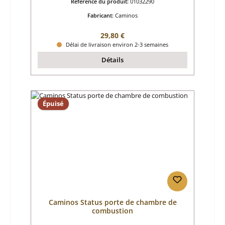
Référence du produit:
01032290
Fabricant:
Caminos
Prix régulier :
29,80 €
Délai de livraison environ 2-3 semaines
Détails
Épuisé
Caminos Status porte de chambre de
combustion