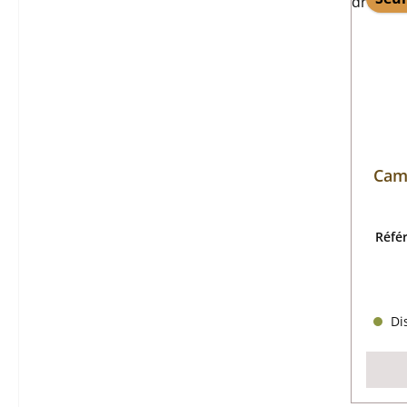
Cami
Réfé
Dis