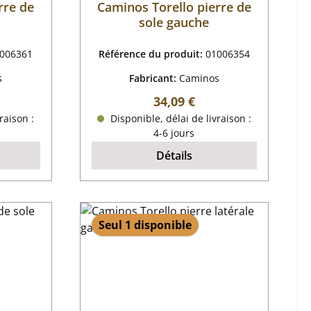
rre de
Caminos Torello pierre de
sole gauche
006361
Référence du produit:
01006354
s
Fabricant:
Caminos
r :
Prix régulier :
34,09 €
raison :
Disponible, délai de livraison :
4-6 jours
Détails
Seul 1 disponible