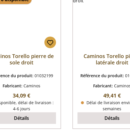
nos Torello pierre de
Caminos Torello p
sole droit
latérale droit
rence du produit:
01032199
Référence du produit:
01
Fabricant:
Caminos
Fabricant:
Camino
Prix régulier :
Prix régulie
34,09 €
49,41 €
ponible, délai de livraison :
Délai de livraison envi
4-6 jours
semaines
Détails
Détails