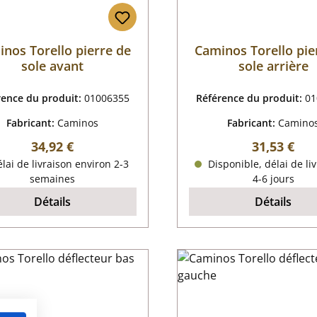
nos Torello pierre de
Caminos Torello pie
sole avant
sole arrière
rence du produit:
01006355
Référence du produit:
01
Fabricant:
Caminos
Fabricant:
Camino
Prix régulier :
Prix régulie
34,92 €
31,53 €
lai de livraison environ 2-3
Disponible, délai de liv
semaines
4-6 jours
Détails
Détails