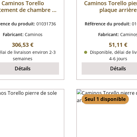
Caminos Torello
Caminos Torello pie
tement de chambre de
plaque arrière
combustion
rence du produit:
01031736
Référence du produit:
01
Fabricant:
Caminos
Fabricant:
Camino
Prix régulier :
Prix régulie
306,53 €
51,11 €
lai de livraison environ 2-3
Disponible, délai de liv
semaines
4-6 jours
Détails
Détails
Seul 1 disponible