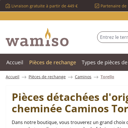
Livraison gratuite à partir de 449 €
Partenaire de 
sser au contenu principal
Passer à la recherche
Passer à la navigation principale
Accueil
Pièces de rechange
Types de pièces de
Accueil
Pièces de rechange
Caminos
Torello
Pièces détachées d'ori
cheminée Caminos Tor
Dans notre boutique, vous trouverez un grand choix d