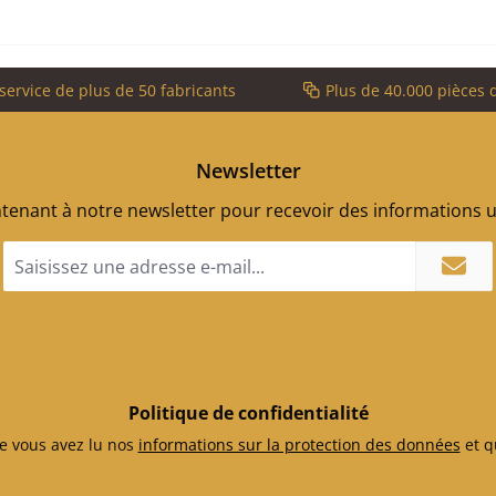
service de plus de 50 fabricants
Plus de 40.000 pièces 
Newsletter
enant à notre newsletter pour recevoir des informations ut
Adresse
e-
mail
*
Politique de confidentialité
e vous avez lu nos
informations sur la protection des données
et q