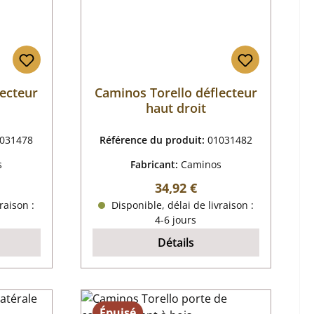
lecteur
Caminos Torello déflecteur
haut droit
031478
Référence du produit:
01031482
s
Fabricant:
Caminos
r :
Prix régulier :
34,92 €
raison :
Disponible, délai de livraison :
4-6 jours
Détails
Épuisé