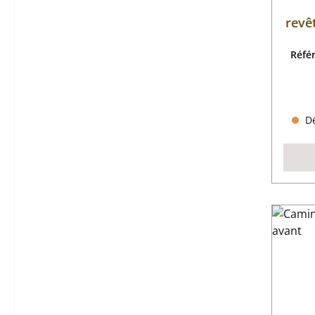
revê
Réfé
Dé