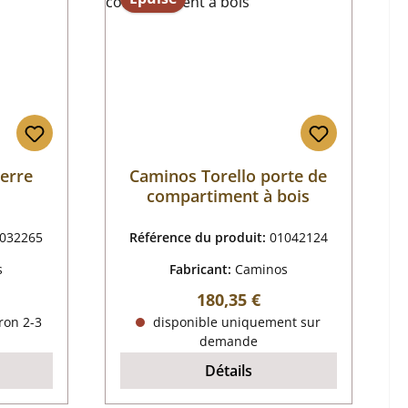
ierre
Caminos Torello porte de
compartiment à bois
032265
Référence du produit:
01042124
s
Fabricant:
Caminos
r :
Prix régulier :
180,35 €
ron 2-3
disponible uniquement sur
demande
Détails