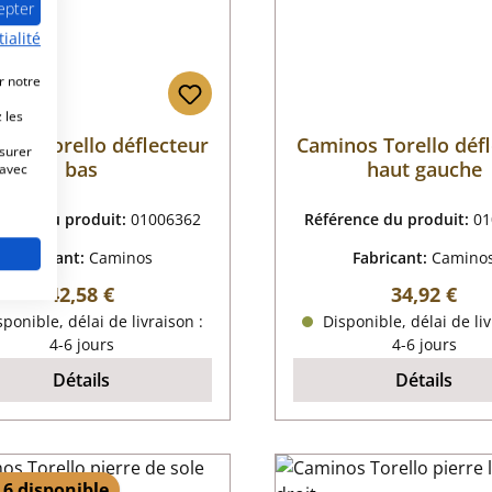
epter
ialité
r notre
 les
nos Torello déflecteur
Caminos Torello déf
esurer
bas
haut gauche
 avec
rence du produit:
01006362
Référence du produit:
01
Fabricant:
Caminos
Fabricant:
Camino
Prix régulier :
Prix régulie
42,58 €
34,92 €
ponible, délai de livraison :
Disponible, délai de liv
4-6 jours
4-6 jours
Détails
Détails
 6 disponible