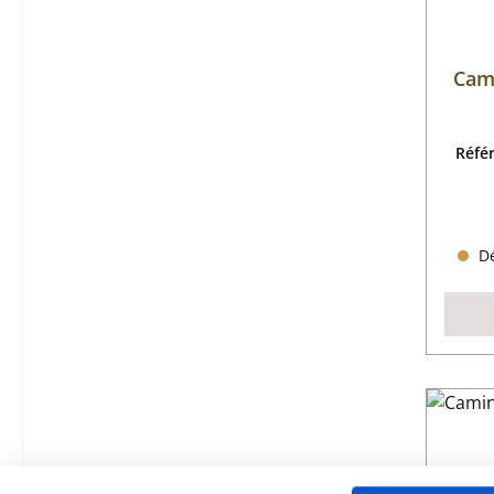
Cami
Réfé
Dé