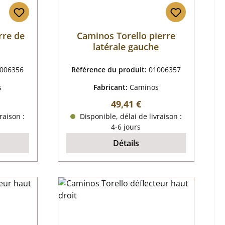
rre de
Caminos Torello pierre
latérale gauche
006356
Référence du produit:
01006357
s
Fabricant:
Caminos
r :
Prix régulier :
49,41 €
raison :
Disponible, délai de livraison :
4-6 jours
Détails