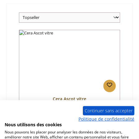
Cera Ascot vitre
Continuer sans accepter
Référence du produit:
01002210
Politique de confidentialité
Nous utilisons des cookies
Fabricant:
Cera
Nous pouvons les placer pour analyser les données de nos visiteurs,
Prix régulier :
609,63 €
améliorer notre site Web, afficher un contenu personnalisé et vous faire