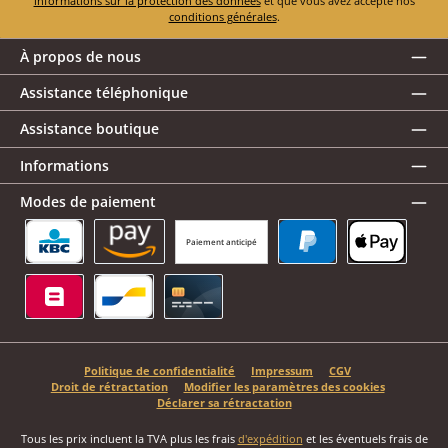
informations sur la protection des données
et que vous avez accepté nos
conditions générales
.
À propos de nous
Assistance téléphonique
Assistance boutique
Informations
Modes de paiement
Paiement anticipé
KBC/CBC Payment Button
Amazon Pay
PayPal
Apple Pay
Belfius
Bancontact
Carte de crédit
Politique de confidentialité
Impressum
CGV
Droit de rétractation
Modifier les paramètres des cookies
Déclarer sa rétractation
Tous les prix incluent la TVA plus les frais
d'expédition
et les éventuels frais de