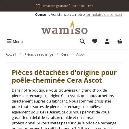
Passer au contenu principal
Livraison gratuite à partir de 449 €
Conseil:
Assistance via notre
formulaire de contact
.
Vous avez 0 articl
Menu
Accueil
Pièces de rechange
Cera
Ascot
Pièces détachées d'origine pour
poêle-cheminée Cera Ascot
Dans notre boutique, vous trouverez un grand choix de
pièces de rechange d'origine Cera Ascot, que nous achetons
directement auprès du fabricant. Nous sommes grossistes
pour toutes sortes de pièces de rechange de poêles,
également pour
Cera Ascot
, ce qui nous permet de vous
garantir un délai de livraison rapide et un conseil
professionnel. Si vous n'êtes pas sûr que la pièce de rechange
que vous recherchez soit la bonne, n'hésitez pas à nous en