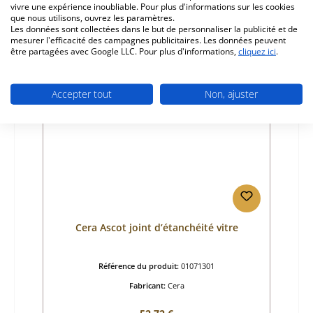
vivre une expérience inoubliable. Pour plus d'informations sur les cookies
Délai de livraison environ 9-10 semaines
que nous utilisons, ouvrez les paramètres.
Les données sont collectées dans le but de personnaliser la publicité et de
Détails
mesurer l'efficacité des campagnes publicitaires. Les données peuvent
être partagées avec Google LLC. Pour plus d'informations,
cliquez ici
.
Seul 10 disponible
Accepter tout
Non, ajuster
Cera Ascot joint d’étanchéité vitre
Référence du produit:
01071301
Fabricant:
Cera
Prix régulier :