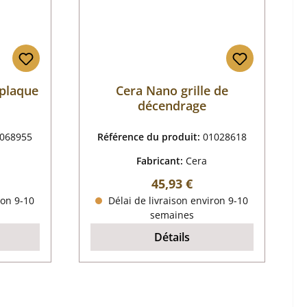
 plaque
Cera Nano grille de
décendrage
068955
Référence du produit:
01028618
Fabricant:
Cera
r :
Prix régulier :
45,93 €
ron 9-10
Délai de livraison environ 9-10
semaines
Détails