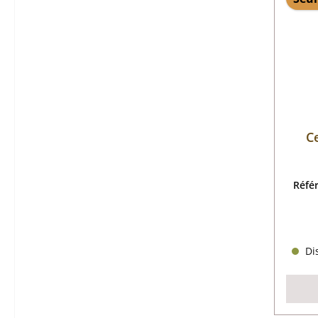
C
Réfé
Dis