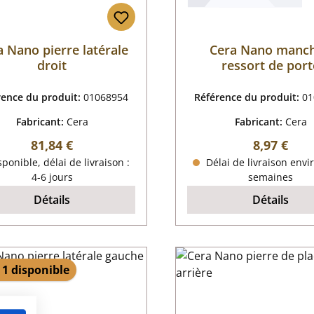
a Nano pierre latérale
Cera Nano manc
droit
ressort de port
rence du produit:
01068954
Référence du produit:
01
Fabricant:
Cera
Fabricant:
Cera
Prix régulier :
Prix réguli
81,84 €
8,97 €
ponible, délai de livraison :
Délai de livraison envi
4-6 jours
semaines
Détails
Détails
 1 disponible