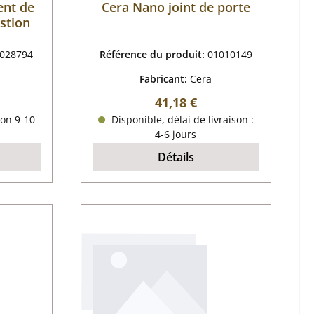
ent de
Cera Nano joint de porte
stion
028794
Référence du produit:
01010149
Fabricant:
Cera
 :
Prix régulier :
41,18 €
ron 9-10
Disponible, délai de livraison :
4-6 jours
Détails