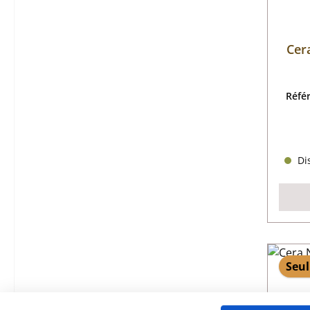
Cer
Réfé
Dis
Seul