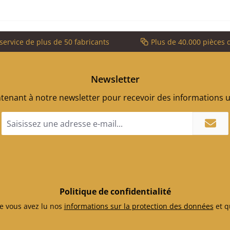
service de plus de 50 fabricants
Plus de 40.000 pièces 
Newsletter
enant à notre newsletter pour recevoir des informations ut
Adresse
e-
mail
*
Politique de confidentialité
e vous avez lu nos
informations sur la protection des données
et q