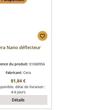
era Nano déflecteur
rence du produit:
01068956
Fabricant:
Cera
Prix régulier :
81,84 €
ponible, délai de livraison :
4-6 jours
Détails