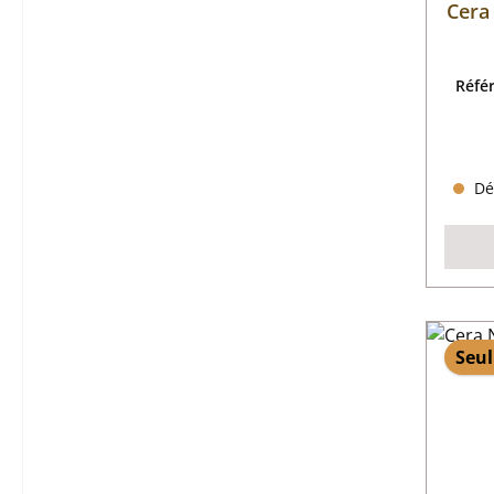
Cera
Réfé
Dél
Seul