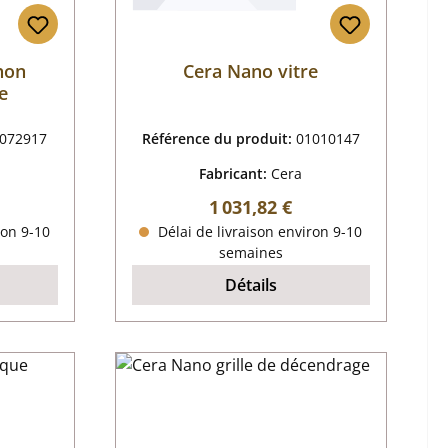
hon
Cera Nano vitre
e
072917
Référence du produit:
01010147
Fabricant:
Cera
er :
Prix régulier :
1 031,82 €
ron 9-10
Délai de livraison environ 9-10
semaines
Détails