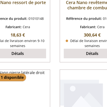
 Nano ressort de porte
Cera Nano revêtem
chambre de combu
rence du produit:
01010148
Référence du produit:
01
Fabricant:
Cera
Fabricant:
Cera
Prix régulier :
Prix régulier
18,63 €
300,64 €
ai de livraison environ 9-10
Délai de livraison envi
semaines
semaines
Détails
Détails
 1 disponible