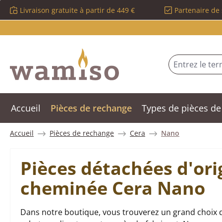
Livraison gratuite à partir de 449 €
Partenaire de 
sser au contenu principal
Passer à la recherche
Passer à la navigation principale
Accueil
Pièces de rechange
Types de pièces de
Accueil
Pièces de rechange
Cera
Nano
Pièces détachées d'ori
cheminée Cera Nano
Dans notre boutique, vous trouverez un grand choix 