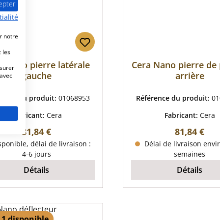
epter
ialité
r notre
 les
a Nano pierre latérale
Cera Nano pierre de
esurer
gauche
arrière
 avec
rence du produit:
01068953
Référence du produit:
01
Fabricant:
Cera
Fabricant:
Cera
Prix régulier :
Prix régulie
81,84 €
81,84 €
ponible, délai de livraison :
Délai de livraison envi
4-6 jours
semaines
Détails
Détails
 1 disponible