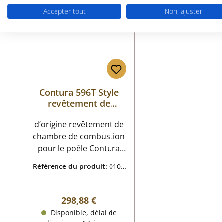
Accepter tout
Non, ajuster
Contura 596T Style
revêtement de
chambre de
d‘origine revêtement de
combustion
chambre de combustion
pour le poêle Contura
596T Style ensemble de 6
Référence du produit:
0104
pièces Contura 596T
1651
Style revêtement de
chambre de combustion
Prix régulier :
298,88 €
données clés: 6 pièces
Disponible, délai de
Doublure de foyer,