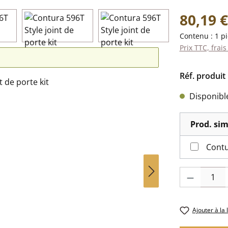
Prix régulier 
80,19 €
Contenu :
1 p
Prix TTC, frais
Réf. produit 
Disponible,
Prod. sim
Quantité de pr
Ajouter à la 