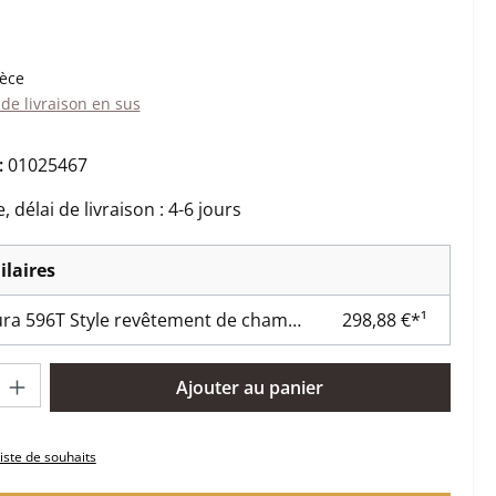
:
ièce
 de livraison en sus
:
01025467
 délai de livraison : 4-6 jours
ilaires
Contura 596T Style revêtement de chambre de combustion
298,88 €*¹
oduit : Entrez la quantité souhaitée ou utilisez les boutons pour 
Ajouter au panier
liste de souhaits