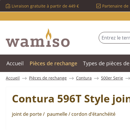
Livraison gratuite à partir de 449 €
Partenaire de 
sser au contenu principal
Passer à la recherche
Passer à la navigation principale
Accueil
Pièces de rechange
Types de pièces de
Accueil
Pièces de rechange
Contura
500er Serie
Contura 596T Style join
joint de porte / paumelle / cordon d’étanchéité