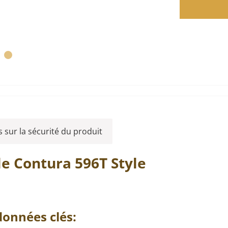
 sur la sécurité du produit
le
Contura
596T
Style
onnées clés: