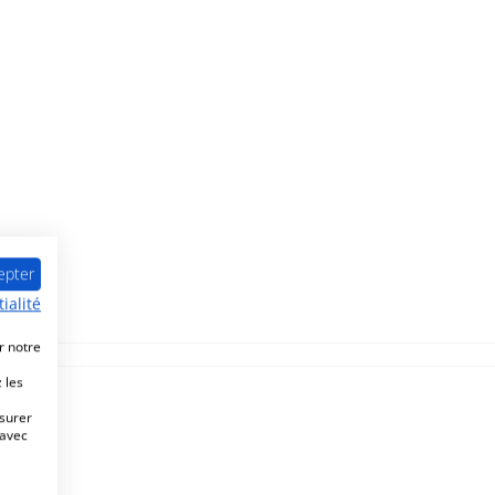
epter
ialité
r notre
 les
esurer
 avec