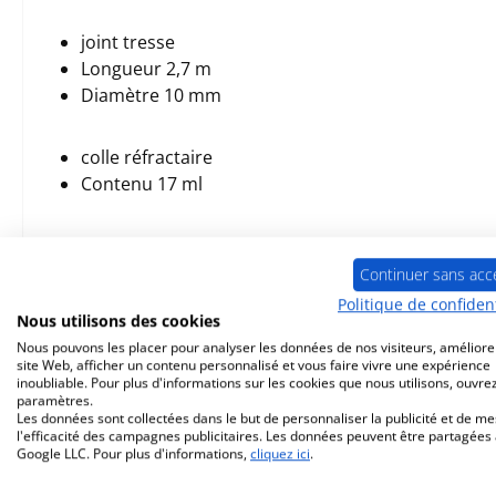
joint tresse
Longueur 2,7 m
Diamètre 10 mm
colle réfractaire
Contenu 17 ml
manchon pour joint d’étanchéité
Contenu de la livraison 2 pièces
Continuer sans acc
Politique de confident
Nous utilisons des cookies
Nous pouvons les placer pour analyser les données de nos visiteurs, améliore
site Web, afficher un contenu personnalisé et vous faire vivre une expérience
inoubliable. Pour plus d'informations sur les cookies que nous utilisons, ouvrez
Prod. similaires
paramètres.
Les données sont collectées dans le but de personnaliser la publicité et de m
l'efficacité des campagnes publicitaires. Les données peuvent être partagées
Google LLC. Pour plus d'informations,
cliquez ici
.
Ignorer la galerie de produits
Seul 3 disponible