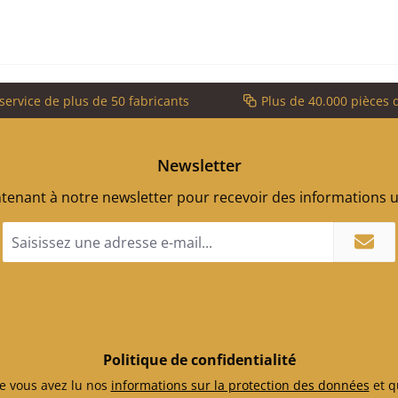
service de plus de 50 fabricants
Plus de 40.000 pièces 
Newsletter
enant à notre newsletter pour recevoir des informations ut
Adresse
e-
mail
*
Politique de confidentialité
e vous avez lu nos
informations sur la protection des données
et q