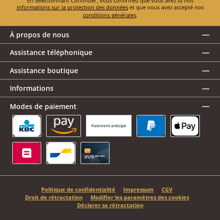
En sélectionnant Continuer, vous confirmez que vous avez lu nos
informations sur la protection des données
et que vous avez accepté nos
conditions générales
.
À propos de nous
Assistance téléphonique
Assistance boutique
Informations
Modes de paiement
Paiement anticipé
KBC/CBC Payment Button
Amazon Pay
PayPal
Apple Pay
Belfius
Bancontact
Carte de crédit
Politique de confidentialité
Impressum
CGV
Droit de rétractation
Modifier les paramètres des cookies
Déclarer sa rétractation