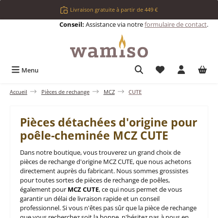
Passer au contenu principal
Livraison gratuite à partir de 449 €
Conseil:
Assistance via notre
formulaire de contact
.
Vous avez 0 articl
Menu
Accueil
Pièces de rechange
MCZ
CUTE
Pièces détachées d'origine pour
poêle-cheminée MCZ CUTE
Dans notre boutique, vous trouverez un grand choix de
pièces de rechange d'origine MCZ CUTE, que nous achetons
directement auprès du fabricant. Nous sommes grossistes
pour toutes sortes de pièces de rechange de poêles,
également pour
MCZ CUTE
, ce qui nous permet de vous
garantir un délai de livraison rapide et un conseil
professionnel. Si vous n'êtes pas sûr que la pièce de rechange
que vous recherchez soit la bonne, n'hésitez pas à nous en