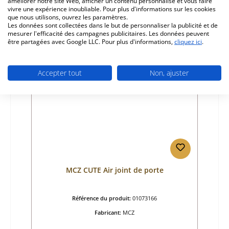
223,64 €
améliorer notre site Web, afficher un contenu personnalisé et vous faire
vivre une expérience inoubliable. Pour plus d'informations sur les cookies
Délai de livraison environ 2-3 semaines
que nous utilisons, ouvrez les paramètres.
Détails
Les données sont collectées dans le but de personnaliser la publicité et de
mesurer l'efficacité des campagnes publicitaires. Les données peuvent
être partagées avec Google LLC. Pour plus d'informations,
cliquez ici
.
Accepter tout
Non, ajuster
MCZ CUTE Air joint de porte
Référence du produit:
01073166
Fabricant:
MCZ