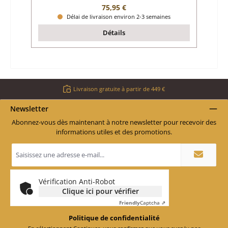
Prix régulier :
75,95 €
Délai de livraison environ 2-3 semaines
Détails
Livraison gratuite à partir de 449 €
Newsletter
Abonnez-vous dès maintenant à notre newsletter pour recevoir des
informations utiles et des promotions.
Adresse
e-
mail
*
Vérification Anti-Robot
Clique ici pour vérifier
Friendly
Captcha ⇗
Politique de confidentialité