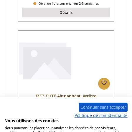
Délai de livraison environ 2-3 semaines
Détails
MCZ CUTE Air panneau arrière
Continuer sans accepter
Référence du produit:
01065069
Politique de confidentialité
Nous utilisons des cookies
Fabricant:
MCZ
Nous pouvons les placer pour analyser les données de nos visiteurs,
Prix régulier :