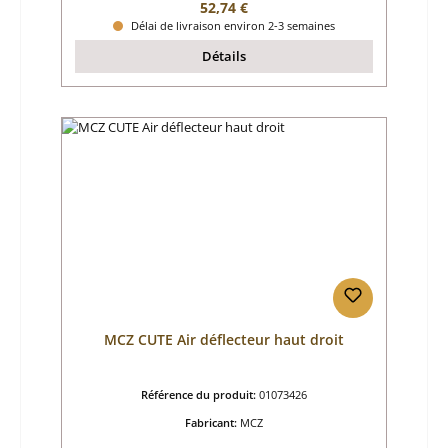
Prix régulier :
52,74 €
Délai de livraison environ 2-3 semaines
Détails
MCZ CUTE Air déflecteur haut droit
Référence du produit:
01073426
Fabricant:
MCZ