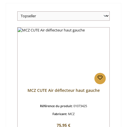
MCZ CUTE Air déflecteur haut gauche
Référence du produit:
01073425
Fabricant:
MCZ
Prix régulier :
75,95 €