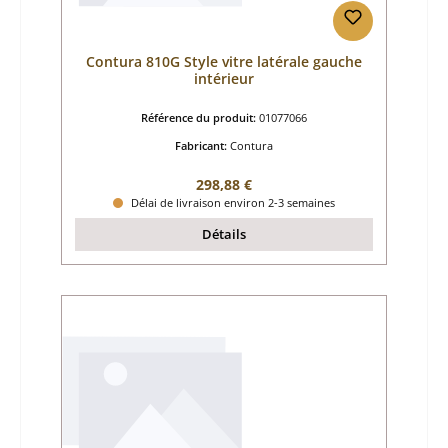
Contura 810G Style vitre latérale gauche
intérieur
Référence du produit:
01077066
Fabricant:
Contura
Prix régulier :
298,88 €
Délai de livraison environ 2-3 semaines
Détails