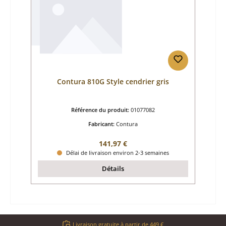
Contura 810G Style cendrier gris
Référence du produit:
01077082
Fabricant:
Contura
Prix régulier :
141,97 €
Délai de livraison environ 2-3 semaines
Détails
Livraison gratuite à partir de 449 €