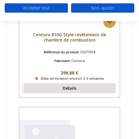
Accepter tout
Non, ajuster
Contura 810G Style revêtement de
chambre de combustion
Référence du produit:
01077074
Fabricant:
Contura
Prix régulier :
298,88 €
Délai de livraison environ 2-3 semaines
Détails