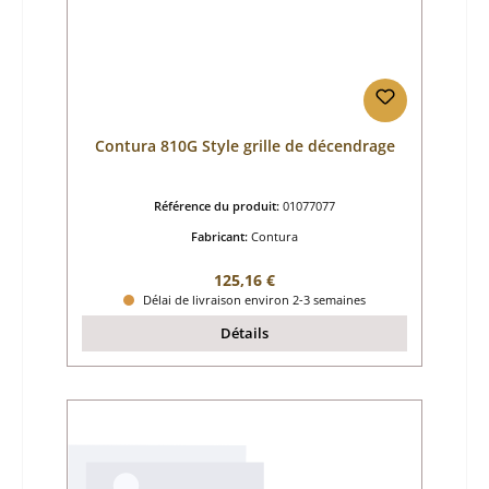
Contura 810G Style grille de décendrage
Référence du produit:
01077077
Fabricant:
Contura
Prix régulier :
125,16 €
Délai de livraison environ 2-3 semaines
Détails