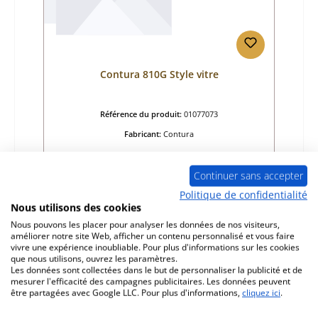
Contura 810G Style vitre
Référence du produit:
01077073
Fabricant:
Contura
Prix régulier :
833,14 €
Continuer sans accepter
Délai de livraison environ 2-3 semaines
Politique de confidentialité
Détails
Nous utilisons des cookies
Nous pouvons les placer pour analyser les données de nos visiteurs,
améliorer notre site Web, afficher un contenu personnalisé et vous faire
vivre une expérience inoubliable. Pour plus d'informations sur les cookies
que nous utilisons, ouvrez les paramètres.
Les données sont collectées dans le but de personnaliser la publicité et de
mesurer l'efficacité des campagnes publicitaires. Les données peuvent
être partagées avec Google LLC. Pour plus d'informations,
cliquez ici
.