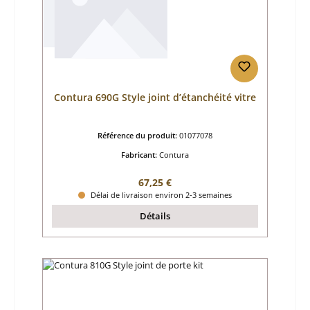
Contura 690G Style joint d’étanchéité vitre
Référence du produit:
01077078
Fabricant:
Contura
Prix régulier :
67,25 €
Délai de livraison environ 2-3 semaines
Détails