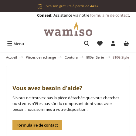
Passer au contenu principal
Livraison gratuite à partir de 449 €
Conseil:
Assistance via notre
formulaire de contact
.
Vous avez 0 articl
Menu
Accueil
Pièces de rechange
Contura
800er Serie
810G Style
Vous avez besoin d'aide?
Si vous ne trouvez pas la pièce détachée que vous cherchez
ou si vous n'êtes pas sûr du composant dont vous avez
besoin, nous sommes à votre disposition:
Formulaire de contact