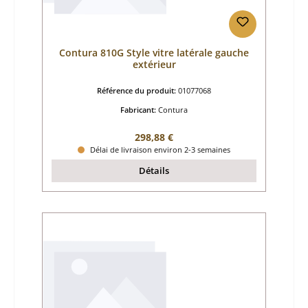
Contura 810G Style vitre latérale gauche
extérieur
Référence du produit:
01077068
Fabricant:
Contura
Prix régulier :
298,88 €
Délai de livraison environ 2-3 semaines
Détails