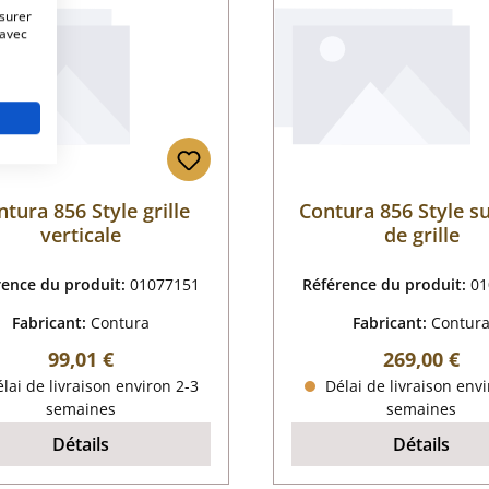
esurer
 avec
tura 856 Style grille
Contura 856 Style s
verticale
de grille
rence du produit:
01077151
Référence du produit:
01
Fabricant:
Contura
Fabricant:
Contur
Prix régulier :
Prix régulier
99,01 €
269,00 €
lai de livraison environ 2-3
Délai de livraison envi
semaines
semaines
Détails
Détails