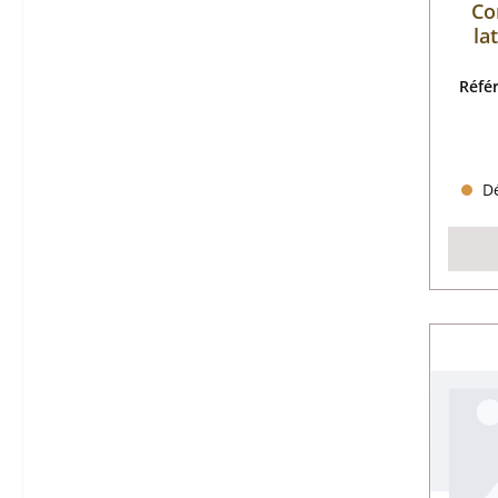
Co
la
Réfé
Dé