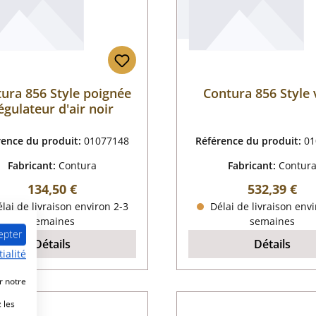
ura 856 Style poignée
Contura 856 Style 
égulateur d'air noir
rence du produit:
01077148
Référence du produit:
01
Fabricant:
Contura
Fabricant:
Contur
Prix régulier :
Prix régulier
134,50 €
532,39 €
lai de livraison environ 2-3
Délai de livraison envi
semaines
semaines
epter
Détails
Détails
ialité
r notre
 les