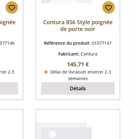
oignée
Contura 856 Style poignée
de porte noir
077146
Référence du produit:
01077147
a
Fabricant:
Contura
 :
Prix régulier :
145,71 €
ron 2-3
Délai de livraison environ 2-3
semaines
Détails