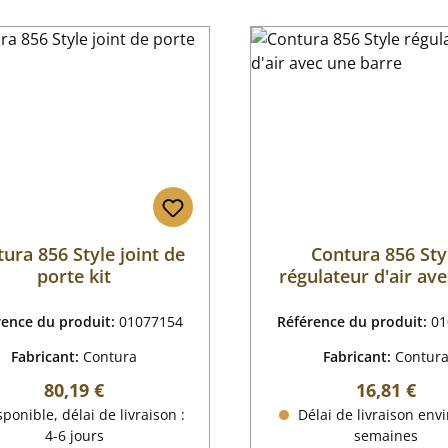
ura 856 Style joint de
Contura 856 Sty
porte kit
régulateur d'air av
barre
rence du produit:
01077154
Référence du produit:
01
Fabricant:
Contura
Fabricant:
Contur
Prix régulier :
Prix régulie
80,19 €
16,81 €
ponible, délai de livraison :
Délai de livraison envi
4-6 jours
semaines