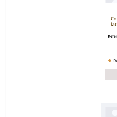
Co
la
Réfé
Dé