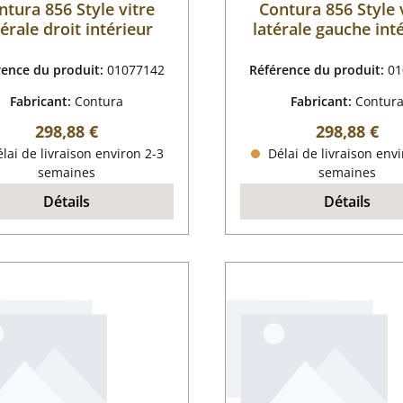
ntura 856 Style vitre
Contura 856 Style 
térale droit intérieur
latérale gauche int
rence du produit:
01077142
Référence du produit:
01
Fabricant:
Contura
Fabricant:
Contur
Prix régulier :
Prix régulier
298,88 €
298,88 €
lai de livraison environ 2-3
Délai de livraison envi
semaines
semaines
Détails
Détails