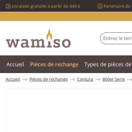
Livraison gratuite à partir de 449 €
Partenaire de 
sser au contenu principal
Passer à la recherche
Passer à la navigation principale
Accueil
Pièces de rechange
Types de pièces de
Accueil
Pièces de rechange
Contura
800er Serie