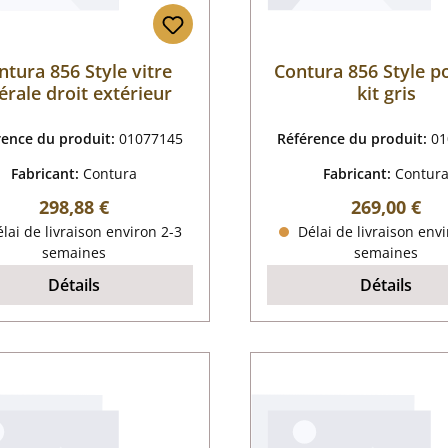
ntura 856 Style vitre
Contura 856 Style p
térale droit extérieur
kit gris
rence du produit:
01077145
Référence du produit:
01
Fabricant:
Contura
Fabricant:
Contur
Prix régulier :
Prix régulier
298,88 €
269,00 €
lai de livraison environ 2-3
Délai de livraison envi
semaines
semaines
Détails
Détails