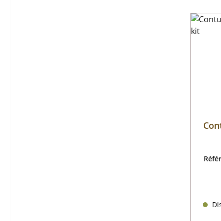
Cont
Réfé
Dis