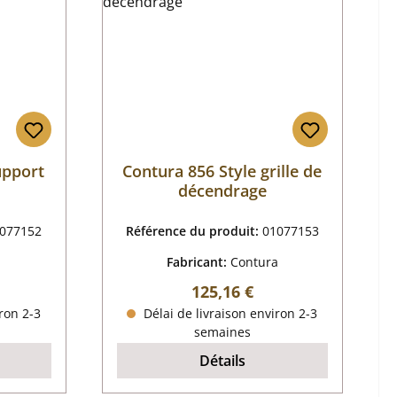
upport
Contura 856 Style grille de
décendrage
077152
Référence du produit:
01077153
a
Fabricant:
Contura
 :
Prix régulier :
125,16 €
ron 2-3
Délai de livraison environ 2-3
semaines
Détails