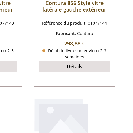
vitre
Contura 856 Style vitre
érieur
latérale gauche extérieur
077143
Référence du produit:
01077144
a
Fabricant:
Contura
 :
Prix régulier :
298,88 €
ron 2-3
Délai de livraison environ 2-3
semaines
Détails