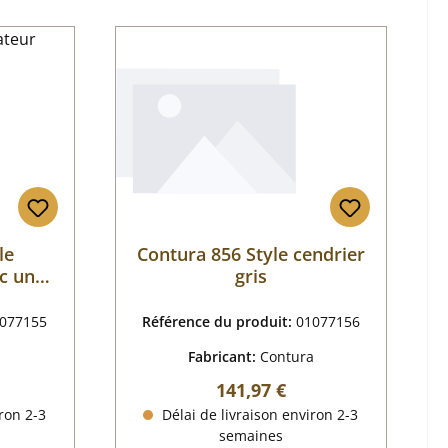
le
Contura 856 Style cendrier
ec une
gris
077155
Référence du produit:
01077156
a
Fabricant:
Contura
r :
Prix régulier :
141,97 €
ron 2-3
Délai de livraison environ 2-3
semaines