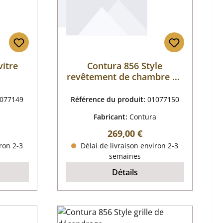
vitre
Contura 856 Style
revêtement de chambre de
combustion
077149
Référence du produit:
01077150
a
Fabricant:
Contura
 :
Prix régulier :
269,00 €
ron 2-3
Délai de livraison environ 2-3
semaines
Détails