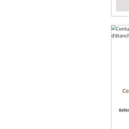
Co
Réfé