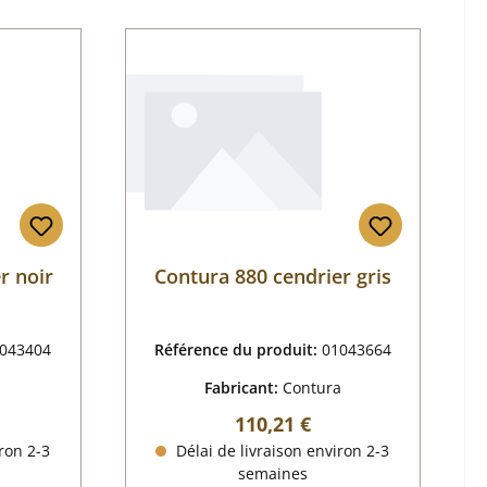
r noir
Contura 880 cendrier gris
043404
Référence du produit:
01043664
a
Fabricant:
Contura
 :
Prix régulier :
110,21 €
ron 2-3
Délai de livraison environ 2-3
semaines