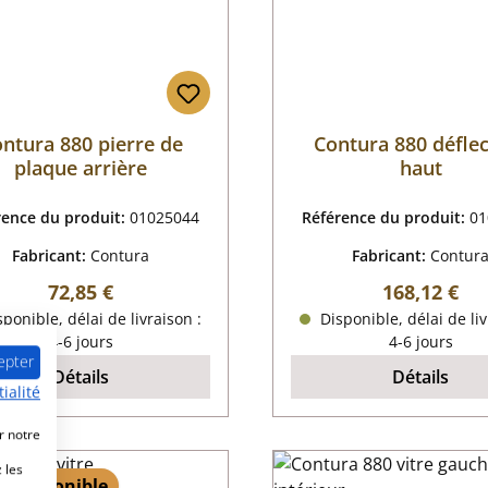
ntura 880 pierre de
Contura 880 défle
plaque arrière
haut
rence du produit:
01025044
Référence du produit:
01
Fabricant:
Contura
Fabricant:
Contur
Prix régulier :
Prix régulier
72,85 €
168,12 €
ponible, délai de livraison :
Disponible, délai de liv
4-6 jours
4-6 jours
epter
Détails
Détails
ialité
r notre
 les
 1 disponible