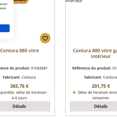
esurer
 avec
Contura 880 vitre
Contura 880 vitre 
intérieur
rence du produit:
01043681
Référence du produit:
01
Fabricant:
Contura
Fabricant:
Contur
Prix régulier :
Prix régulier
365,76 €
201,75 €
ponible, délai de livraison :
Délai de livraison envi
4-6 jours
semaines
Détails
Détails