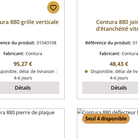
ra 880 grille verticale
Contura 880 joi
d’étanchéité vit
rence du produit:
01043108
Référence du produit:
01
Fabricant:
Contura
Fabricant:
Contur
Prix régulier :
Prix régulie
95,27 €
48,43 €
ponible, délai de livraison :
Disponible, délai de liv
4-6 jours
4-6 jours
Détails
Détails
Seul 4 disponible