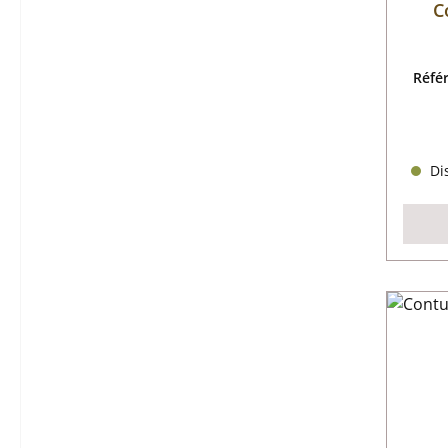
C
Réfé
Dis