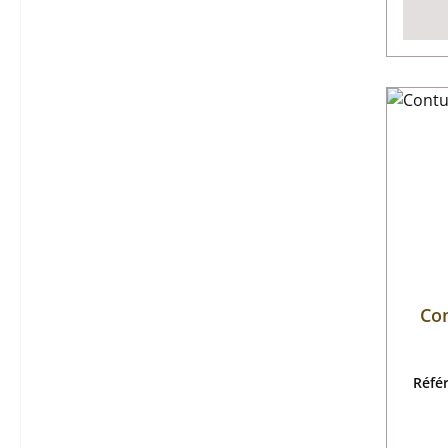
Con
Réfé