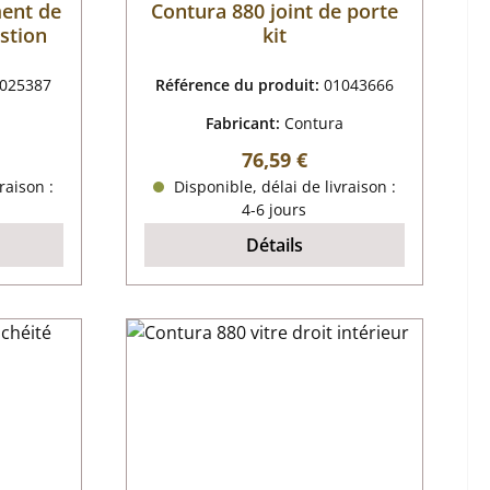
ent de
Contura 880 joint de porte
stion
kit
025387
Référence du produit:
01043666
a
Fabricant:
Contura
 :
Prix régulier :
76,59 €
raison :
Disponible, délai de livraison :
4-6 jours
Détails