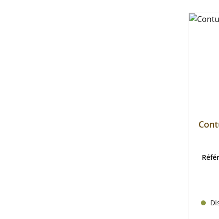
Cont
Réfé
Dis