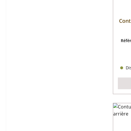
Contu
Réfé
Dis