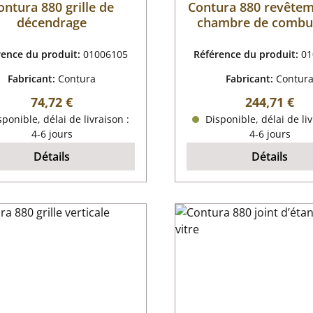
ontura 880 grille de
Contura 880 revêtem
décendrage
chambre de combu
rence du produit:
01006105
Référence du produit:
01
Fabricant:
Contura
Fabricant:
Contur
Prix régulier :
Prix régulier
74,72 €
244,71 €
ponible, délai de livraison :
Disponible, délai de liv
4-6 jours
4-6 jours
Détails
Détails