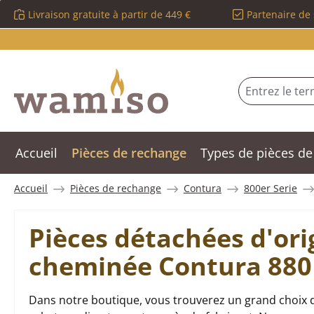
Livraison gratuite à partir de 449 €
Partenaire de 
sser au contenu principal
Passer à la recherche
Passer à la navigation principale
Accueil
Pièces de rechange
Types de pièces de
Accueil
Pièces de rechange
Contura
800er Serie
Pièces détachées d'ori
cheminée Contura 880
Dans notre boutique, vous trouverez un grand choix 