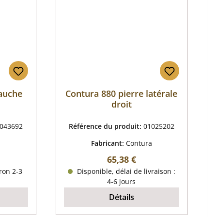
gauche
Contura 880 pierre latérale
droit
043692
Référence du produit:
01025202
a
Fabricant:
Contura
 :
Prix régulier :
65,38 €
ron 2-3
Disponible, délai de livraison :
4-6 jours
Détails