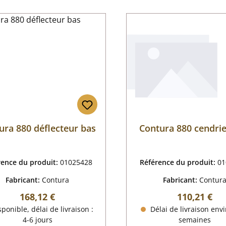
ura 880 déflecteur bas
Contura 880 cendrie
rence du produit:
01025428
Référence du produit:
01
Fabricant:
Contura
Fabricant:
Contur
Prix régulier :
Prix régulier
168,12 €
110,21 €
ponible, délai de livraison :
Délai de livraison envi
4-6 jours
semaines