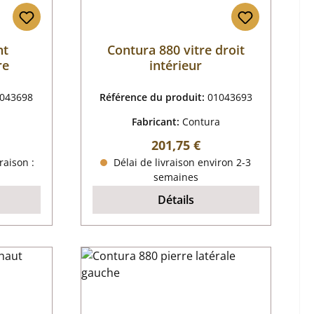
nt
Contura 880 vitre droit
re
intérieur
043698
Référence du produit:
01043693
a
Fabricant:
Contura
r :
Prix régulier :
201,75 €
raison :
Délai de livraison environ 2-3
semaines
Détails