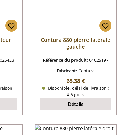
cteur
Contura 880 pierre latérale
gauche
025423
Référence du produit:
01025197
a
Fabricant:
Contura
 :
Prix régulier :
65,38 €
raison :
Disponible, délai de livraison :
4-6 jours
Détails