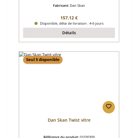
Fabricant:
Dan Skan
Prix régulier :
157,12 €
Disponible, délai de livraison : 4-6 jours
Détails
Seul 5 disponible
Dan Skan Twist vitre
Référence du produit:
01030309