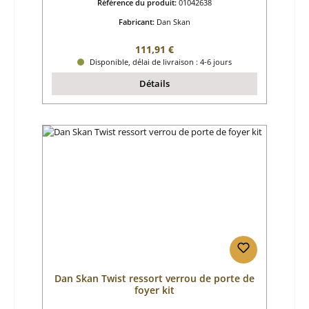
Référence du produit:
01042638
Fabricant:
Dan Skan
Prix régulier :
111,91 €
Disponible, délai de livraison : 4-6 jours
Détails
Dan Skan Twist ressort verrou de porte de
foyer kit