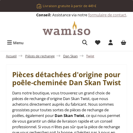
Passer au contenu principal
Livraison gratuite à partir de 449 €
Conseil:
Assistance via notre
formulaire de contact
.
Vous avez 0 articl
Menu
Accueil
Pièces de rechange
Dan Skan
Twist
Pièces détachées d'origine pour
poêle-cheminée Dan Skan Twist
Dans notre boutique, vous trouverez un grand choix de
pièces de rechange d'origine Dan Skan Twist, que nous
achetons directement auprès du fabricant. Nous sommes
grossistes pour toutes sortes de pièces de rechange de
poêles, également pour
Dan Skan Twist
, ce qui nous permet
de vous garantir un délai de livraison rapide et un conseil
professionnel. Si vous n'êtes pas sûr que la pièce de rechange
que vous recherchez soit la bonne, n'hésitez pas à nous en