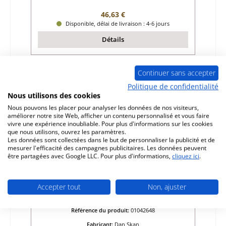
Prix régulier :
46,63 €
Disponible, délai de livraison : 4-6 jours
Détails
Continuer sans accepter
Politique de confidentialité
Nous utilisons des cookies
Nous pouvons les placer pour analyser les données de nos visiteurs,
améliorer notre site Web, afficher un contenu personnalisé et vous faire
vivre une expérience inoubliable. Pour plus d'informations sur les cookies
que nous utilisons, ouvrez les paramètres.
Les données sont collectées dans le but de personnaliser la publicité et de
mesurer l'efficacité des campagnes publicitaires. Les données peuvent
être partagées avec Google LLC. Pour plus d'informations,
cliquez ici
.
Dan Skan Twist pierre de sole droit arrière
Accepter tout
Non, ajuster
Référence du produit:
01042648
Fabricant:
Dan Skan