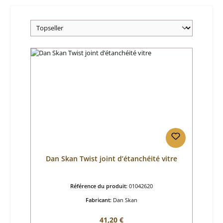
Dan Skan Twist joint d’étanchéité vitre
Référence du produit:
01042620
Fabricant:
Dan Skan
Prix régulier :
41,20 €