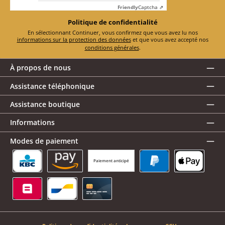
Friendly
Captcha ⇗
Politique de confidentialité
En sélectionnant Continuer, vous confirmez que vous avez lu nos
informations sur la protection des données
et que vous avez accepté nos
conditions générales
.
À propos de nous
Assistance téléphonique
Assistance boutique
Informations
Modes de paiement
Paiement anticipé
KBC/CBC Payment Button
Amazon Pay
PayPal
Apple Pay
Belfius
Bancontact
Carte de crédit