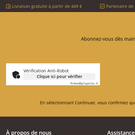
Livraison gratuite à partir de 449 €
Partenaire de 
Abonnez-vous dès maint
Vérification Anti-Robot
Clique ici pour vérifier
Friendly
Captcha ⇗
En sélectionnant Continuer, vous confirmez qu
À propos de nous
Assistance