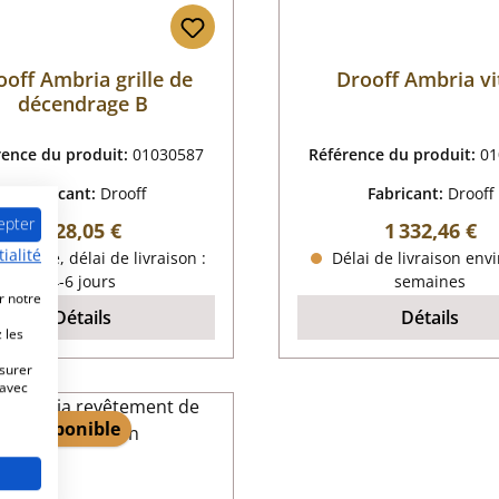
ooff Ambria grille de
Drooff Ambria vi
décendrage B
rence du produit:
01030587
Référence du produit:
01
Fabricant:
Drooff
Fabricant:
Drooff
epter
Prix régulier :
Prix régulier
128,05 €
1 332,46 €
ialité
ponible, délai de livraison :
Délai de livraison envi
4-6 jours
semaines
r notre
Détails
Détails
 les
esurer
 avec
 10 disponible