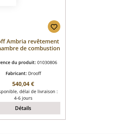
ff Ambria revêtement
hambre de combustion
rence du produit:
01030806
Fabricant:
Drooff
Prix régulier :
540,04 €
ponible, délai de livraison :
4-6 jours
Détails