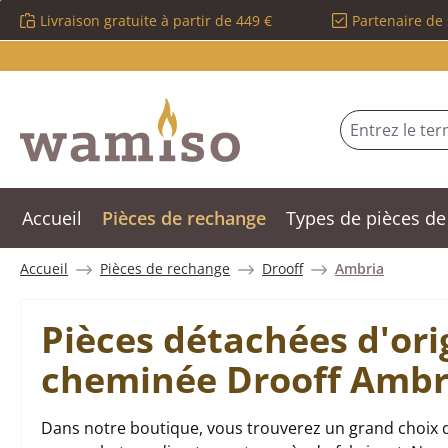
Livraison gratuite à partir de 449 €
Partenaire de 
sser au contenu principal
Passer à la recherche
Passer à la navigation principale
Accueil
Pièces de rechange
Types de pièces de
Accueil
Pièces de rechange
Drooff
Ambria
Pièces détachées d'ori
cheminée Drooff Ambr
Dans notre boutique, vous trouverez un grand choix 