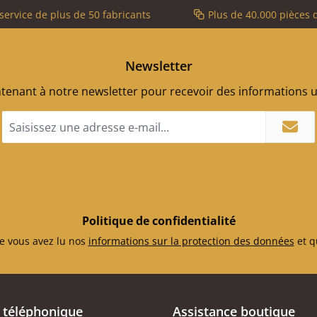
service de plus de 50 fabricants
Plus de 40.000 pièces 
Newsletter
enant à notre newsletter pour recevoir des informations ut
Adresse
e-
mail
*
Politique de confidentialité
e vous avez lu nos
informations sur la protection des données
et q
 téléphonique
Assistance boutique