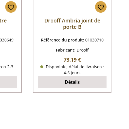
tre
Drooff Ambria joint de
porte B
030649
Référence du produit:
01030710
Fabricant:
Drooff
 :
Prix régulier :
73,19 €
ron 2-3
Disponible, délai de livraison :
4-6 jours
Détails