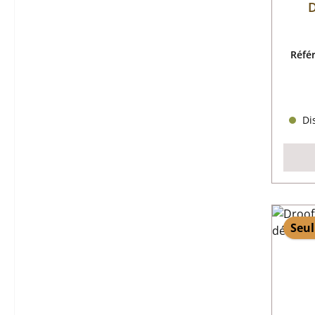
D
Réfé
Dis
Seul