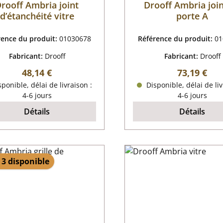
rooff Ambria joint
Drooff Ambria joi
d’étanchéité vitre
porte A
rence du produit:
01030678
Référence du produit:
01
Fabricant:
Drooff
Fabricant:
Drooff
Prix régulier :
Prix régulie
48,14 €
73,19 €
ponible, délai de livraison :
Disponible, délai de liv
4-6 jours
4-6 jours
Détails
Détails
 3 disponible