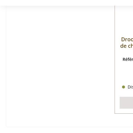
Droo
de c
Réfé
Dis