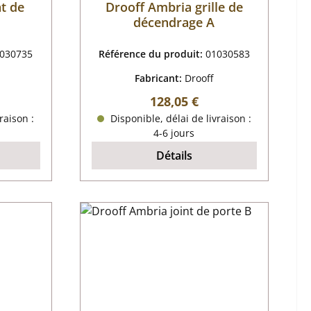
nt de
Drooff Ambria grille de
décendrage A
030735
Référence du produit:
01030583
Fabricant:
Drooff
r :
Prix régulier :
128,05 €
raison :
Disponible, délai de livraison :
4-6 jours
Détails