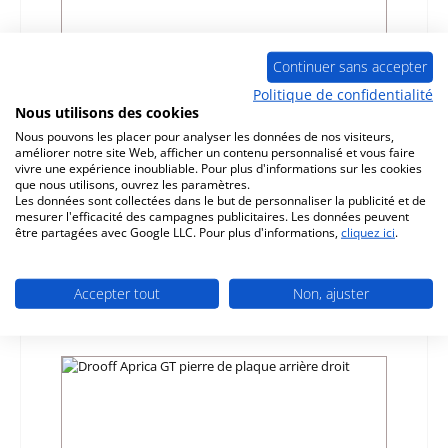
Continuer sans accepter
Politique de confidentialité
Nous utilisons des cookies
Drooff Aprica GT déflecteur bas
Nous pouvons les placer pour analyser les données de nos visiteurs,
améliorer notre site Web, afficher un contenu personnalisé et vous faire
vivre une expérience inoubliable. Pour plus d'informations sur les cookies
Référence du produit:
01030754
que nous utilisons, ouvrez les paramètres.
Les données sont collectées dans le but de personnaliser la publicité et de
Fabricant:
Drooff
mesurer l'efficacité des campagnes publicitaires. Les données peuvent
être partagées avec Google LLC. Pour plus d'informations,
cliquez ici
.
Prix régulier :
150,32 €
Disponible, délai de livraison : 4-6 jours
Accepter tout
Non, ajuster
Détails