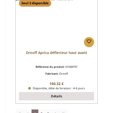
Seul 3 disponible
Drooff Aprica déflecteur haut avant
Référence du produit:
01008797
Fabricant:
Drooff
Prix régulier :
150,32 €
Disponible, délai de livraison : 4-6 jours
Détails