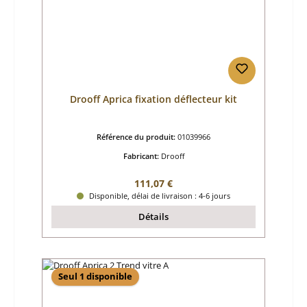
Drooff Aprica fixation déflecteur kit
Référence du produit:
01039966
Fabricant:
Drooff
Prix régulier :
111,07 €
Disponible, délai de livraison : 4-6 jours
Détails
Seul 1 disponible