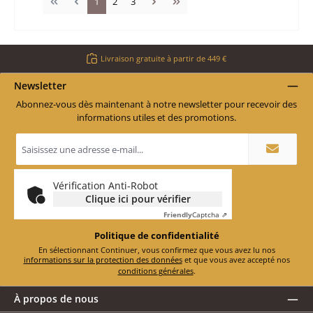
Page
Page
Page
1
2
3
Livraison gratuite à partir de 449 €
Newsletter
Abonnez-vous dès maintenant à notre newsletter pour recevoir des
informations utiles et des promotions.
Adresse
e-
mail
*
Vérification Anti-Robot
Clique ici pour vérifier
Friendly
Captcha ⇗
Politique de confidentialité
En sélectionnant Continuer, vous confirmez que vous avez lu nos
informations sur la protection des données
et que vous avez accepté nos
conditions générales
.
À propos de nous