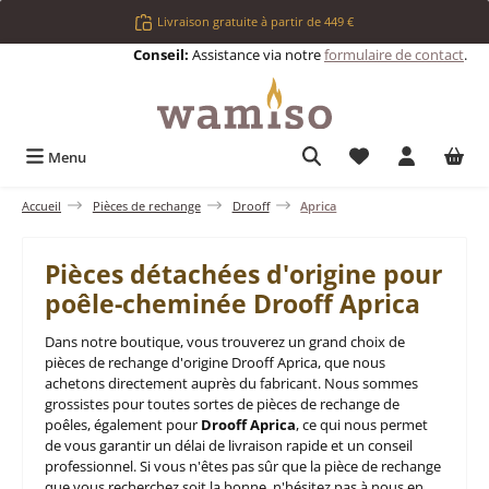
Passer au contenu principal
Livraison gratuite à partir de 449 €
Conseil:
Assistance via notre
formulaire de contact
.
Vous avez 0 articl
Menu
Accueil
Pièces de rechange
Drooff
Aprica
Pièces détachées d'origine pour
poêle-cheminée Drooff Aprica
Dans notre boutique, vous trouverez un grand choix de
pièces de rechange d'origine Drooff Aprica, que nous
achetons directement auprès du fabricant. Nous sommes
grossistes pour toutes sortes de pièces de rechange de
poêles, également pour
Drooff Aprica
, ce qui nous permet
de vous garantir un délai de livraison rapide et un conseil
professionnel. Si vous n'êtes pas sûr que la pièce de rechange
que vous recherchez soit la bonne, n'hésitez pas à nous en