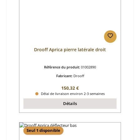
Drooff Aprica pierre latérale droit
Référence du produit:
01002890
Fabricant:
Drooff
Prix régulier :
150,32 €
Délai de livraison environ 2-3 semaines
Détails
Seul 1 disponible