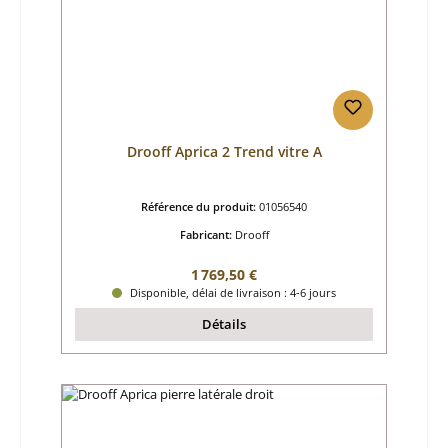
Drooff Aprica 2 Trend vitre A
Référence du produit:
01056540
Fabricant:
Drooff
Prix régulier :
1 769,50 €
Disponible, délai de livraison : 4-6 jours
Détails