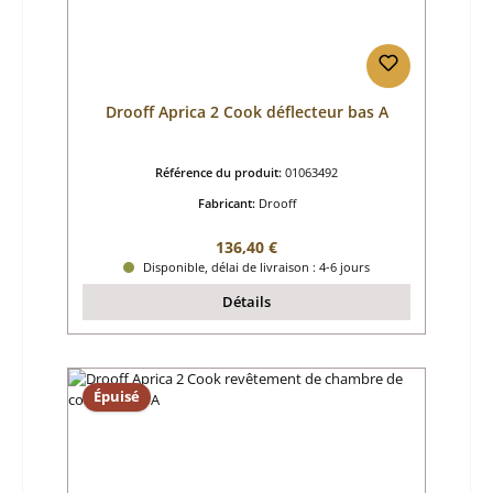
Drooff Aprica 2 Cook déflecteur bas A
Référence du produit:
01063492
Fabricant:
Drooff
Prix régulier :
136,40 €
Disponible, délai de livraison : 4-6 jours
Détails
Épuisé