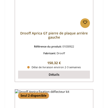
Drooff Aprica GT pierre de plaque arrière
gauche
Référence du produit:
01030922
Fabricant:
Drooff
Prix régulier :
150,32 €
Délai de livraison environ 2-3 semaines
Détails
Seul 2 disponible