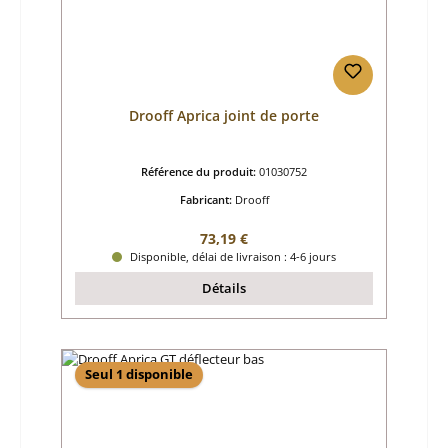
Drooff Aprica joint de porte
Référence du produit:
01030752
Fabricant:
Drooff
Prix régulier :
73,19 €
Disponible, délai de livraison : 4-6 jours
Détails
Seul 1 disponible