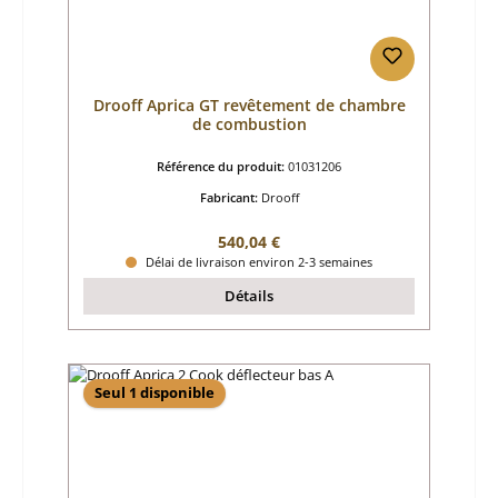
Drooff Aprica GT revêtement de chambre
de combustion
Référence du produit:
01031206
Fabricant:
Drooff
Prix régulier :
540,04 €
Délai de livraison environ 2-3 semaines
Détails
Seul 1 disponible