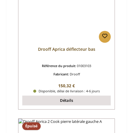
Drooff Aprica déflecteur bas
Référence du produit:
01003103
Fabricant:
Drooff
Prix régulier :
150,32 €
Disponible, délai de livraison : 4-6 jours
Détails
Épuisé