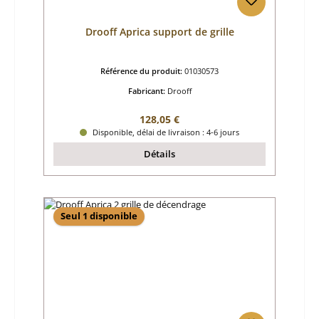
Drooff Aprica support de grille
Référence du produit:
01030573
Fabricant:
Drooff
Prix régulier :
128,05 €
Disponible, délai de livraison : 4-6 jours
Détails
Seul 1 disponible