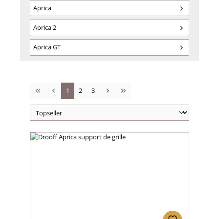
Aprica
Aprica 2
Aprica GT
Page
Page
Page
1
2
3