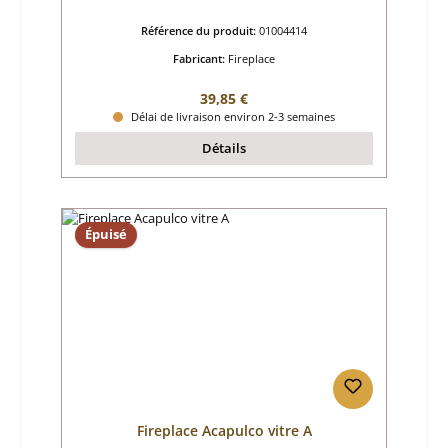
Référence du produit:
01004414
Fabricant:
Fireplace
Prix régulier :
39,85 €
Délai de livraison environ 2-3 semaines
Détails
Épuisé
Fireplace Acapulco vitre A