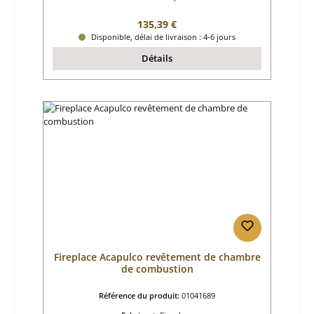
Prix régulier :
135,39 €
Disponible, délai de livraison : 4-6 jours
Détails
Fireplace Acapulco revêtement de chambre
de combustion
Référence du produit:
01041689