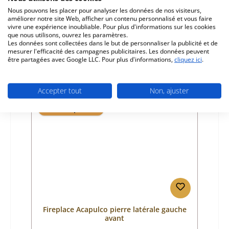
Référence du produit:
01023472
Nous pouvons les placer pour analyser les données de nos visiteurs,
améliorer notre site Web, afficher un contenu personnalisé et vous faire
Fabricant:
Fireplace
vivre une expérience inoubliable. Pour plus d'informations sur les cookies
que nous utilisons, ouvrez les paramètres.
Prix régulier :
49,81 €
Les données sont collectées dans le but de personnaliser la publicité et de
Disponible, délai de livraison : 4-6 jours
mesurer l'efficacité des campagnes publicitaires. Les données peuvent
être partagées avec Google LLC. Pour plus d'informations,
cliquez ici
.
Détails
Accepter tout
Non, ajuster
Seul 5 disponible
Fireplace Acapulco pierre latérale gauche
avant