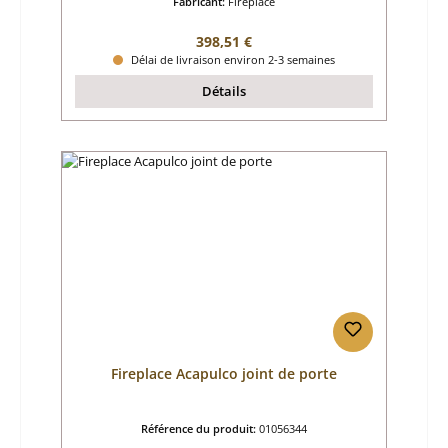
Fabricant:
Fireplace
Prix régulier :
398,51 €
Délai de livraison environ 2-3 semaines
Détails
Fireplace Acapulco joint de porte
Référence du produit:
01056344