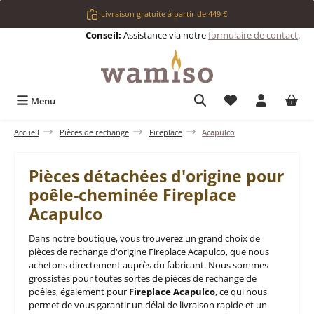
Passer au contenu principal
Livraison gratuite à partir de 449 €
Conseil:
Assistance via notre
formulaire de contact
.
Vous avez 0 articl
Menu
Accueil
Pièces de rechange
Fireplace
Acapulco
Pièces détachées d'origine pour
poêle-cheminée Fireplace
Acapulco
Dans notre boutique, vous trouverez un grand choix de
pièces de rechange d'origine Fireplace Acapulco, que nous
achetons directement auprès du fabricant. Nous sommes
grossistes pour toutes sortes de pièces de rechange de
poêles, également pour
Fireplace Acapulco
, ce qui nous
permet de vous garantir un délai de livraison rapide et un