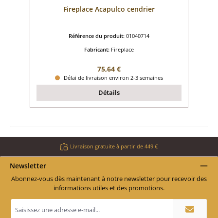
Fireplace Acapulco cendrier
Référence du produit:
01040714
Fabricant:
Fireplace
Prix régulier :
75,64 €
Délai de livraison environ 2-3 semaines
Détails
Livraison gratuite à partir de 449 €
Newsletter
Abonnez-vous dès maintenant à notre newsletter pour recevoir des
informations utiles et des promotions.
Adresse
e-