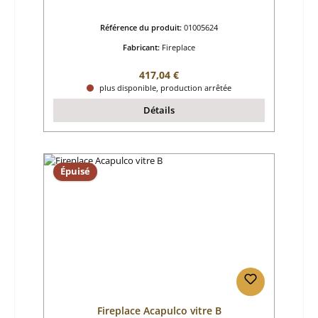
Référence du produit:
01005624
Fabricant:
Fireplace
Prix régulier :
417,04 €
plus disponible, production arrêtée
Détails
Épuisé
Fireplace Acapulco vitre B