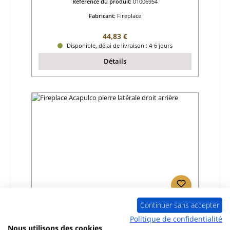
Référence du produit:
01006954
Fabricant:
Fireplace
Prix régulier :
44,83 €
Disponible, délai de livraison : 4-6 jours
Détails
Continuer sans accepter
Fireplace Acapulco pierre latérale droit
arrière
Politique de confidentialité
Nous utilisons des cookies