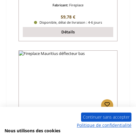
Fabricant:
Fireplace
Prix régulier :
59,78 €
Disponible, délai de livraison : 4-6 jours
Détails
Continuer sans accepter
Fireplace Mauritius déflecteur bas
Politique de confidentialité
Nous utilisons des cookies
Référence du produit:
01045433