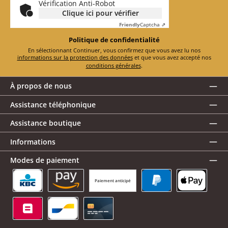
Vérification Anti-Robot
Clique ici pour vérifier
Friendly
Captcha ⇗
Politique de confidentialité
En sélectionnant Continuer, vous confirmez que vous avez lu nos
informations sur la protection des données
et que vous avez accepté nos
conditions générales
.
À propos de nous
Assistance téléphonique
Assistance boutique
Informations
Modes de paiement
Paiement anticipé
KBC/CBC Payment Button
Amazon Pay
PayPal
Apple Pay
Belfius
Bancontact
Carte de crédit