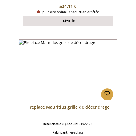
Prix régulier :
534,11 €
plus disponible, production arrêtée
Détails
Fireplace Mauritius grille de décendrage
Référence du produit:
01022586
Fabricant:
Fireplace