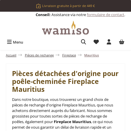
Passer au contenu principal
Livraison gratuite à partir de 449 €
Conseil:
Assistance via notre
formulaire de contact
.
Vous avez 0 articl
Menu
Accueil
Pièces de rechange
Fireplace
Mauritius
Pièces détachées d'origine pour
poêle-cheminée Fireplace
Mauritius
Dans notre boutique, vous trouverez un grand choix de
pièces de rechange d'origine Fireplace Mauritius, que nous
achetons directement auprès du fabricant. Nous sommes
grossistes pour toutes sortes de pièces de rechange de
poêles, également pour
Fireplace Mauritius
, ce qui nous
permet de vous garantir un délai de livraison rapide et un