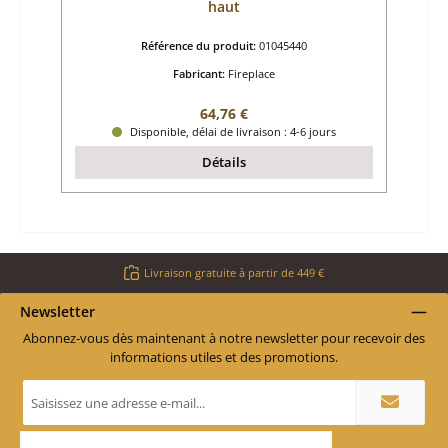
haut
Référence du produit:
01045440
Fabricant:
Fireplace
Prix régulier :
64,76 €
Disponible, délai de livraison : 4-6 jours
Détails
Livraison gratuite à partir de 449 €
Newsletter
Abonnez-vous dès maintenant à notre newsletter pour recevoir des
informations utiles et des promotions.
Adresse
e-
mail
*