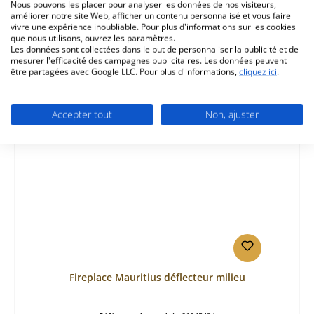
Nous pouvons les placer pour analyser les données de nos visiteurs,
améliorer notre site Web, afficher un contenu personnalisé et vous faire
Fabricant:
Fireplace
vivre une expérience inoubliable. Pour plus d'informations sur les cookies
que nous utilisons, ouvrez les paramètres.
Prix régulier :
91,31 €
Les données sont collectées dans le but de personnaliser la publicité et de
Disponible, délai de livraison : 4-6 jours
mesurer l'efficacité des campagnes publicitaires. Les données peuvent
être partagées avec Google LLC. Pour plus d'informations,
cliquez ici
.
Détails
Accepter tout
Non, ajuster
Fireplace Mauritius déflecteur milieu