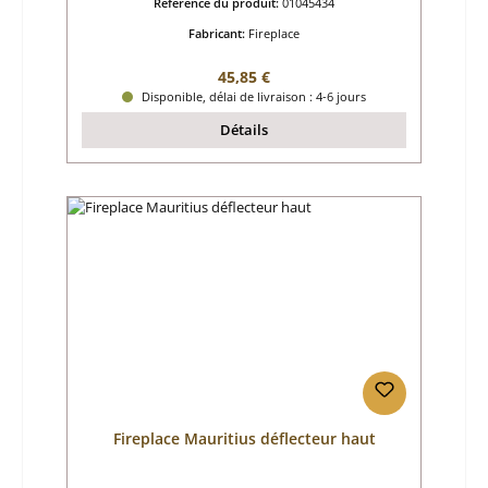
Référence du produit:
01045434
Fabricant:
Fireplace
Prix régulier :
45,85 €
Disponible, délai de livraison : 4-6 jours
Détails
Fireplace Mauritius déflecteur haut