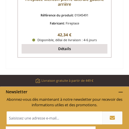
arrière
Référence du produit:
01045491
Fabricant:
Fireplace
Prix régulier :
42,34 €
Disponible, délai de livraison : 4-6 jours
Détails
Livraison gratuite à partir de 449 €
Newsletter
Abonnez-vous dès maintenant à notre newsletter pour recevoir des
informations utiles et des promotions.
Adresse
e-
mail
*