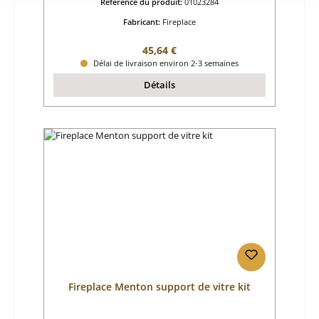
Référence du produit:
01023284
Fabricant:
Fireplace
Prix régulier :
45,64 €
Délai de livraison environ 2-3 semaines
Détails
Fireplace Menton support de vitre kit