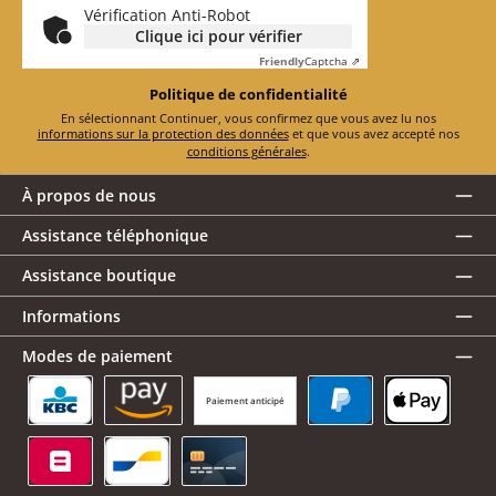
Vérification Anti-Robot
Clique ici pour vérifier
Friendly
Captcha ⇗
Politique de confidentialité
En sélectionnant Continuer, vous confirmez que vous avez lu nos
informations sur la protection des données
et que vous avez accepté nos
conditions générales
.
À propos de nous
Assistance téléphonique
Assistance boutique
Informations
Modes de paiement
Paiement anticipé
KBC/CBC Payment Button
Amazon Pay
PayPal
Apple Pay
Belfius
Bancontact
Carte de crédit