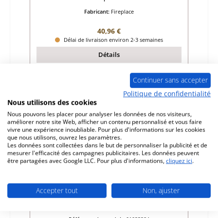
Fabricant:
Fireplace
Prix régulier :
40,96 €
Délai de livraison environ 2-3 semaines
Détails
Continuer sans accepter
Politique de confidentialité
Nous utilisons des cookies
Nous pouvons les placer pour analyser les données de nos visiteurs,
améliorer notre site Web, afficher un contenu personnalisé et vous faire
vivre une expérience inoubliable. Pour plus d'informations sur les cookies
que nous utilisons, ouvrez les paramètres.
Les données sont collectées dans le but de personnaliser la publicité et de
mesurer l'efficacité des campagnes publicitaires. Les données peuvent
être partagées avec Google LLC. Pour plus d'informations,
cliquez ici
.
Accepter tout
Non, ajuster
Fireplace Menton broche bas charnière de
porte de foyer en bas