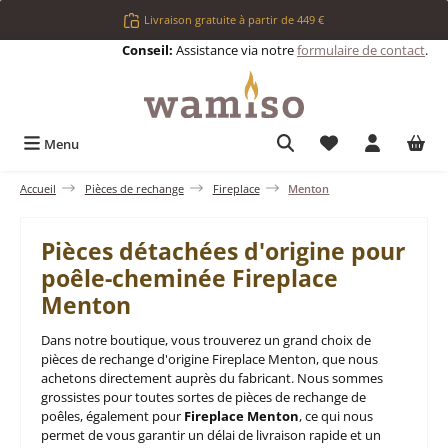
Passer au contenu principal
Livraison gratuite à partir de 449 €
Conseil:
Assistance via notre
formulaire de contact
.
Vous avez 0 articl
Menu
Accueil
Pièces de rechange
Fireplace
Menton
Pièces détachées d'origine pour
poêle-cheminée Fireplace
Menton
Dans notre boutique, vous trouverez un grand choix de
pièces de rechange d'origine Fireplace Menton, que nous
achetons directement auprès du fabricant. Nous sommes
grossistes pour toutes sortes de pièces de rechange de
poêles, également pour
Fireplace Menton
, ce qui nous
permet de vous garantir un délai de livraison rapide et un