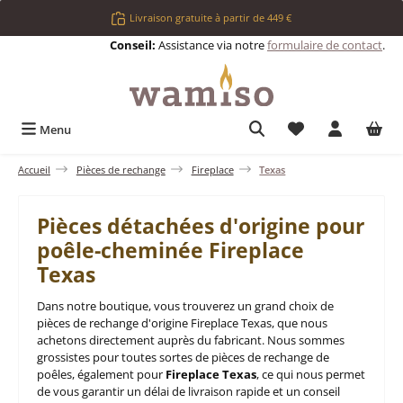
Passer au contenu principal
Livraison gratuite à partir de 449 €
Conseil:
Assistance via notre
formulaire de contact
.
Vous avez 0 articl
Menu
Accueil
Pièces de rechange
Fireplace
Texas
Pièces détachées d'origine pour
poêle-cheminée Fireplace
Texas
Dans notre boutique, vous trouverez un grand choix de
pièces de rechange d'origine Fireplace Texas, que nous
achetons directement auprès du fabricant. Nous sommes
grossistes pour toutes sortes de pièces de rechange de
poêles, également pour
Fireplace Texas
, ce qui nous permet
de vous garantir un délai de livraison rapide et un conseil