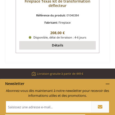
Fireplace Texas kit de transformation
déflecteur
Référence du produit:
01046384
Fabricant:
Fireplace
Prix régulier :
208,00 €
Disponible, délai de livraison : 4-6 jours
Détails
Livraison gratuite à partir de 449 €
Newsletter
Abonnez-vous dès maintenant à notre newsletter pour recevoir des
informations utiles et des promotions.
Adresse
e-
mail