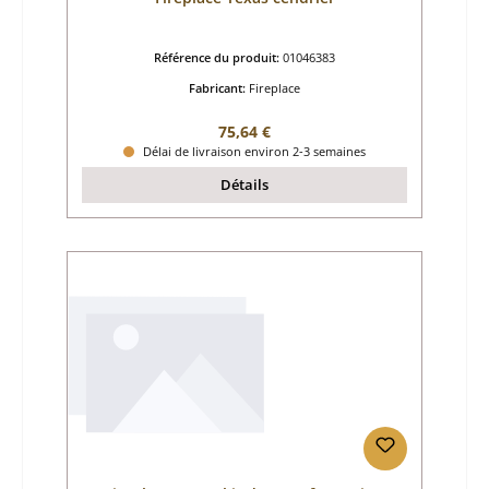
Référence du produit:
01046383
Fabricant:
Fireplace
Prix régulier :
75,64 €
Délai de livraison environ 2-3 semaines
Détails