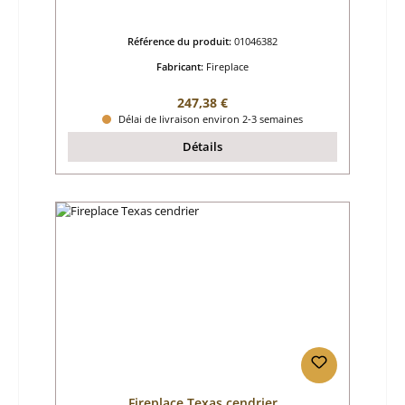
Référence du produit:
01046382
Fabricant:
Fireplace
Prix régulier :
247,38 €
Délai de livraison environ 2-3 semaines
Détails
Fireplace Texas cendrier