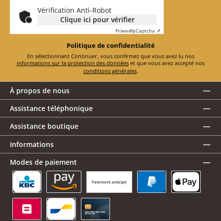
*
Vérification Anti-Robot
Clique ici pour vérifier
Friendly
Captcha ⇗
Politique de confidentialité
En sélectionnant Continuer, vous confirmez que vous avez lu nos
informations sur la protection des données
et que vous avez accepté nos
conditions générales
.
À propos de nous
Assistance téléphonique
Assistance boutique
Informations
Modes de paiement
Paiement anticipé
KBC/CBC Payment Button
Amazon Pay
PayPal
Apple Pay