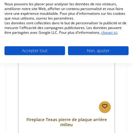
Référence du produit:
01046366
Nous pouvons les placer pour analyser les données de nos visiteurs,
améliorer notre site Web, afficher un contenu personnalisé et vous faire
Fabricant:
Fireplace
vivre une expérience inoubliable. Pour plus d'informations sur les cookies
que nous utilisons, ouvrez les paramètres.
Prix régulier :
64,76 €
Les données sont collectées dans le but de personnaliser la publicité et de
Disponible, délai de livraison : 4-6 jours
mesurer l'efficacité des campagnes publicitaires. Les données peuvent
être partagées avec Google LLC. Pour plus d'informations,
cliquez ici
.
Détails
Accepter tout
Non, ajuster
Fireplace Texas pierre de plaque arrière
milieu