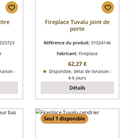
itre
Fireplace Tuvalu joint de
porte
023723
Référence du produit:
01024146
e
Fabricant:
Fireplace
 :
Prix régulier :
62,27 €
raison :
Disponible, délai de livraison :
4-6 jours
Détails
Seul 1 disponible