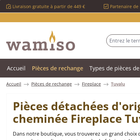
Livraison gratuite à partir de 449 €
Partenaire de 
sser au contenu principal
Passer à la recherche
Passer à la navigation principale
Accueil
Pièces de rechange
Types de pièces de
Accueil
Pièces de rechange
Fireplace
Tuvalu
Pièces détachées d'ori
cheminée Fireplace Tu
Dans notre boutique, vous trouverez un grand choix d