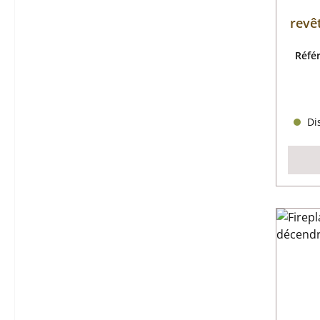
revê
Réfé
Dis