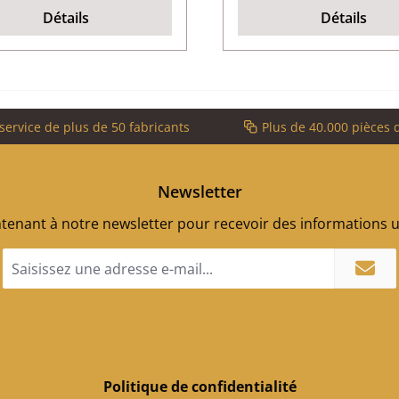
Détails
Détails
service de plus de 50 fabricants
Plus de 40.000 pièces 
Newsletter
enant à notre newsletter pour recevoir des informations ut
Adresse
e-
mail
*
Politique de confidentialité