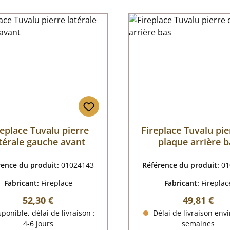
replace Tuvalu pierre
Fireplace Tuvalu pie
térale gauche avant
plaque arrière b
rence du produit:
01024143
Référence du produit:
01
Fabricant:
Fireplace
Fabricant:
Fireplac
Prix régulier :
Prix régulie
52,30 €
49,81 €
ponible, délai de livraison :
Délai de livraison envi
4-6 jours
semaines