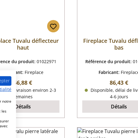
place Tuvalu déflecteur
Fireplace Tuvalu déf
haut
bas
rence du produit:
01022971
Référence du produit:
01
Fabricant:
Fireplace
Fabricant:
Fireplac
epter
Prix régulier :
Prix régulie
66,88 €
86,43 €
ialité
lai de livraison environ 2-3
Disponible, délai de liv
semaines
4-6 jours
r notre
Détails
Détails
 les
esurer
 avec