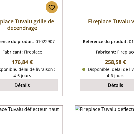
eplace Tuvalu grille de
Fireplace Tuvalu v
décendrage
rence du produit:
01022907
Référence du produit:
01
Fabricant:
Fireplace
Fabricant:
Fireplac
Prix régulier :
Prix régulier
176,84 €
258,58 €
ponible, délai de livraison :
Disponible, délai de liv
4-6 jours
4-6 jours
Détails
Détails