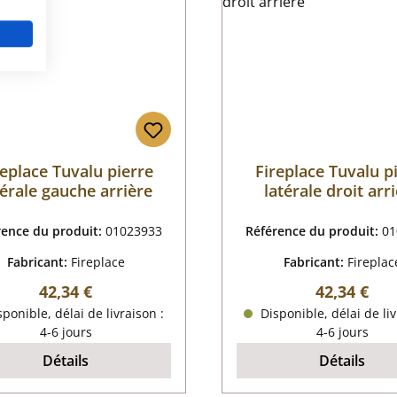
replace Tuvalu pierre
Fireplace Tuvalu p
térale gauche arrière
latérale droit arr
rence du produit:
01023933
Référence du produit:
01
Fabricant:
Fireplace
Fabricant:
Fireplac
Prix régulier :
Prix régulie
42,34 €
42,34 €
ponible, délai de livraison :
Disponible, délai de liv
4-6 jours
4-6 jours
Détails
Détails