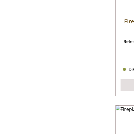
Fir
Réfé
Dis