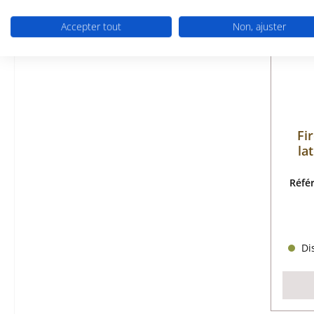
Accepter tout
Non, ajuster
Fi
la
Réfé
Dis