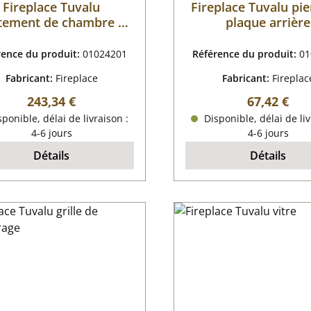
Fireplace Tuvalu
Fireplace Tuvalu pie
tement de chambre de
plaque arrière
combustion
rence du produit:
01024201
Référence du produit:
01
Fabricant:
Fireplace
Fabricant:
Fireplac
Prix régulier :
Prix régulie
243,34 €
67,42 €
ponible, délai de livraison :
Disponible, délai de liv
4-6 jours
4-6 jours
Détails
Détails