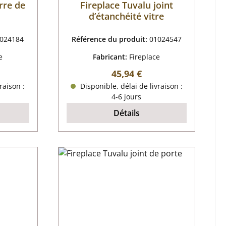
rre de
Fireplace Tuvalu joint
d’étanchéité vitre
024184
Référence du produit:
01024547
e
Fabricant:
Fireplace
r :
Prix régulier :
45,94 €
raison :
Disponible, délai de livraison :
4-6 jours
Détails