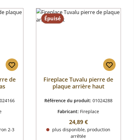
Épuisé
rre de
Fireplace Tuvalu pierre de
as
plaque arrière haut
024166
Référence du produit:
01024288
e
Fabricant:
Fireplace
r :
Prix régulier :
24,89 €
ron 2-3
plus disponible, production
arrêtée