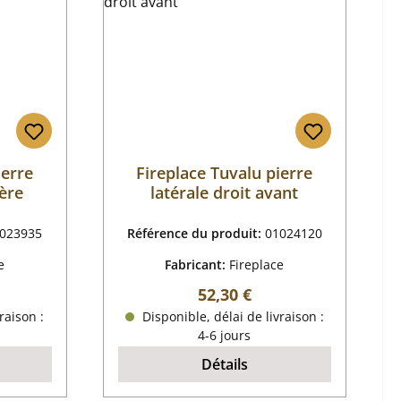
ierre
Fireplace Tuvalu pierre
ière
latérale droit avant
023935
Référence du produit:
01024120
e
Fabricant:
Fireplace
r :
Prix régulier :
52,30 €
raison :
Disponible, délai de livraison :
4-6 jours
Détails