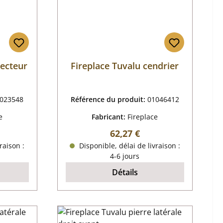
lecteur
Fireplace Tuvalu cendrier
023548
Référence du produit:
01046412
e
Fabricant:
Fireplace
r :
Prix régulier :
62,27 €
raison :
Disponible, délai de livraison :
4-6 jours
Détails