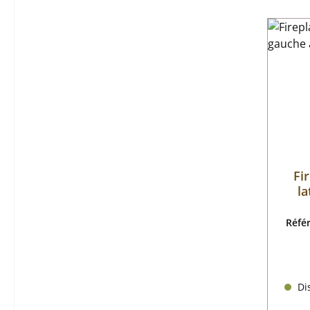
Fi
la
Réfé
Dis