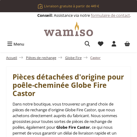
Passer au contenu principal
Livraison gratuite à partir de 449 €
Conseil:
Assistance via notre
formulaire de contact
.
Vous avez 0 articl
Menu
Accueil
Pièces de rechange
Globe Fire
Castor
Pièces détachées d'origine pour
poêle-cheminée Globe Fire
Castor
Dans notre boutique, vous trouverez un grand choix de
pièces de rechange d'origine Globe Fire Castor, que nous
achetons directement auprès du fabricant. Nous sommes
grossistes pour toutes sortes de pièces de rechange de
poêles, également pour
Globe Fire Castor
, ce qui nous
permet de vous garantir un délai de livraison rapide et un