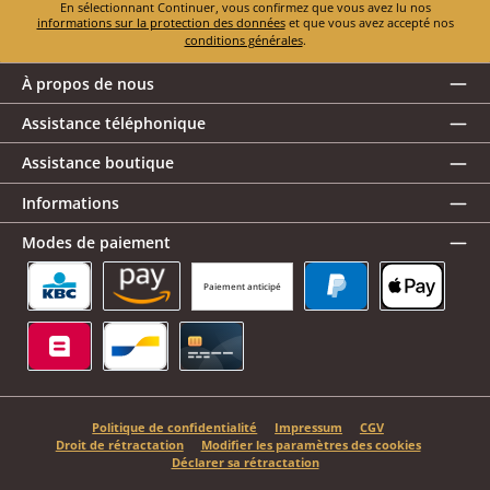
En sélectionnant Continuer, vous confirmez que vous avez lu nos
informations sur la protection des données
et que vous avez accepté nos
conditions générales
.
À propos de nous
Assistance téléphonique
Assistance boutique
Informations
Modes de paiement
Paiement anticipé
KBC/CBC Payment Button
Amazon Pay
PayPal
Apple Pay
Belfius
Bancontact
Carte de crédit
Politique de confidentialité
Impressum
CGV
Droit de rétractation
Modifier les paramètres des cookies
Déclarer sa rétractation