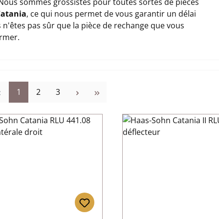
Nous sommes grossistes pour toutes sortes de pièces
atania
, ce qui nous permet de vous garantir un délai
us n'êtes pas sûr que la pièce de rechange que vous
ormer.
Page
Page
Page
1
2
3