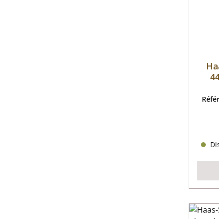
Ha
44
Réfé
Dis