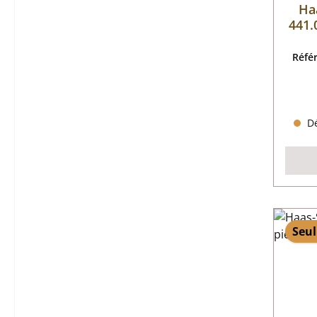
Ha
441.
Réfé
Dé
Seul