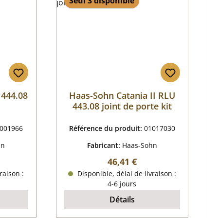
Seul 3 disponible
 444.08
Haas-Sohn Catania II RLU
443.08 joint de porte kit
001966
Référence du produit:
01017030
hn
Fabricant:
Haas-Sohn
 :
Prix régulier :
46,41 €
raison :
Disponible, délai de livraison :
4-6 jours
Détails