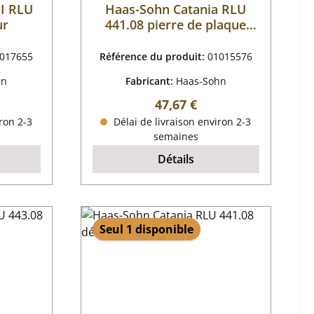
II RLU
Haas-Sohn Catania RLU
ur
441.08 pierre de plaque
arrière gauche
017655
Référence du produit:
01015576
hn
Fabricant:
Haas-Sohn
 :
Prix régulier :
47,67 €
ron 2-3
Délai de livraison environ 2-3
semaines
Détails
Seul 1 disponible