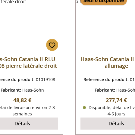
Seul 6 disponible
s-Sohn Catania II RLU
Haas-Sohn Catania II
08 pierre latérale droit
allumage
rence du produit:
01019108
Référence du produit:
01
Fabricant:
Haas-Sohn
Fabricant:
Haas-So
Prix régulier :
Prix régulier
48,82 €
277,74 €
lai de livraison environ 2-3
Disponible, délai de liv
semaines
4-6 jours
Détails
Détails