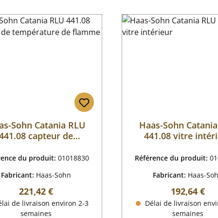
as-Sohn Catania RLU
Haas-Sohn Catani
441.08 capteur de
441.08 vitre intér
mpérature de flamme
rence du produit:
01018830
Référence du produit:
01
Fabricant:
Haas-Sohn
Fabricant:
Haas-So
Prix régulier :
Prix régulier
221,42 €
192,64 €
lai de livraison environ 2-3
Délai de livraison envi
semaines
semaines