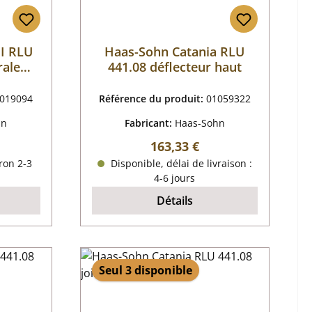
II RLU
Haas-Sohn Catania RLU
rale
441.08 déflecteur haut
019094
Référence du produit:
01059322
hn
Fabricant:
Haas-Sohn
r :
Prix régulier :
163,33 €
ron 2-3
Disponible, délai de livraison :
4-6 jours
Détails
Seul 3 disponible