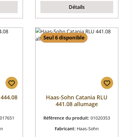
Détails
Seul 6 disponible
 444.08
Haas-Sohn Catania RLU
441.08 allumage
017651
Référence du produit:
01020353
hn
Fabricant:
Haas-Sohn