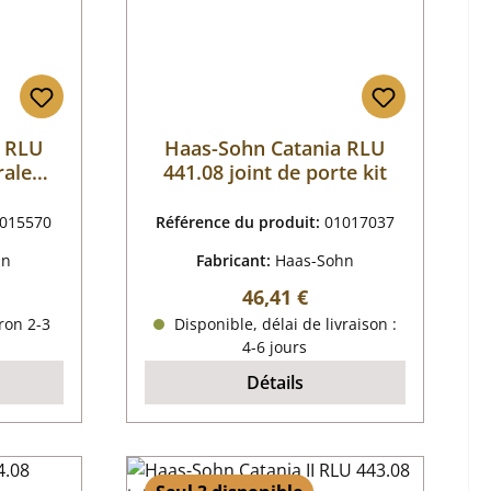
a RLU
Haas-Sohn Catania RLU
rale
441.08 joint de porte kit
015570
Référence du produit:
01017037
hn
Fabricant:
Haas-Sohn
r :
Prix régulier :
46,41 €
ron 2-3
Disponible, délai de livraison :
4-6 jours
Détails