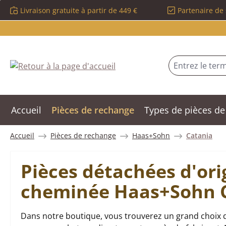
Livraison gratuite à partir de 449 €
Partenaire de 
sser au contenu principal
Passer à la recherche
Passer à la navigation principale
Accueil
Pièces de rechange
Types de pièces de
Accueil
Pièces de rechange
Haas+Sohn
Catania
Pièces détachées d'ori
cheminée Haas+Sohn 
Dans notre boutique, vous trouverez un grand choix 