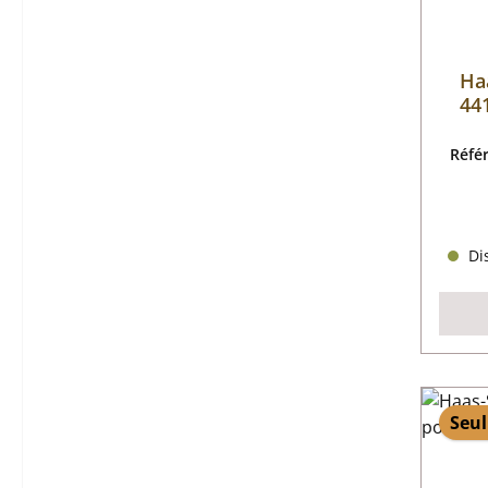
Ha
441
Réfé
Dis
Seul