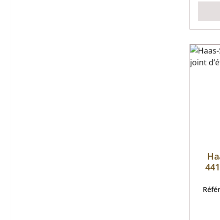
Ha
441
Réfé