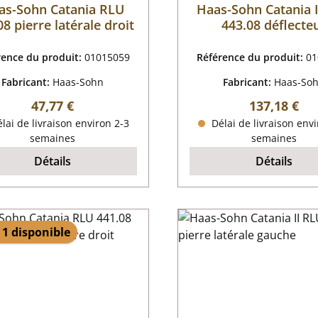
as-Sohn Catania RLU
Haas-Sohn Catania 
08 pierre latérale droit
443.08 déflecte
rence du produit:
01015059
Référence du produit:
01
Fabricant:
Haas-Sohn
Fabricant:
Haas-So
Prix régulier :
Prix régulier
47,77 €
137,18 €
lai de livraison environ 2-3
Délai de livraison envi
semaines
semaines
Détails
Détails
 1 disponible