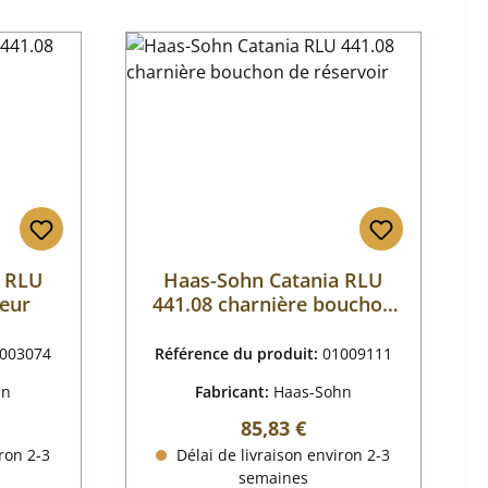
a RLU
Haas-Sohn Catania RLU
ieur
441.08 charnière bouchon
de réservoir
003074
Référence du produit:
01009111
hn
Fabricant:
Haas-Sohn
 :
Prix régulier :
85,83 €
ron 2-3
Délai de livraison environ 2-3
semaines