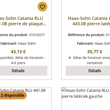
as-Sohn Catania RLU
Haas-Sohn Catania 
.08 pierre de plaque
443.08 pierre laté
arrière droit
gauche
rence du produit:
01016571
Référence du produit:
01
Fabricant:
Haas-Sohn
Fabricant:
Haas-So
Prix régulier :
Prix régulie
43,13 €
55,77 €
ponible, délai de livraison :
Délai de livraison envi
4-6 jours
semaines
Détails
Détails
 2 disponible