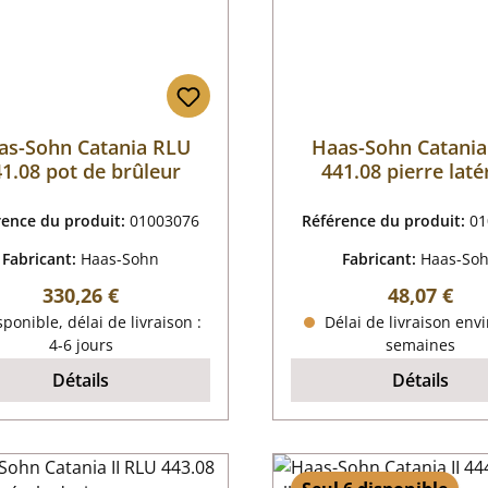
as-Sohn Catania RLU
Haas-Sohn Catani
1.08 pot de brûleur
441.08 pierre laté
gauche
rence du produit:
01003076
Référence du produit:
01
Fabricant:
Haas-Sohn
Fabricant:
Haas-So
Prix régulier :
Prix régulie
330,26 €
48,07 €
ponible, délai de livraison :
Délai de livraison envi
4-6 jours
semaines
Détails
Détails