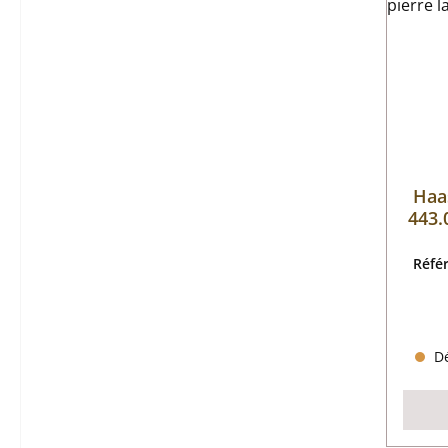
Haa
443.
Réfé
Dé