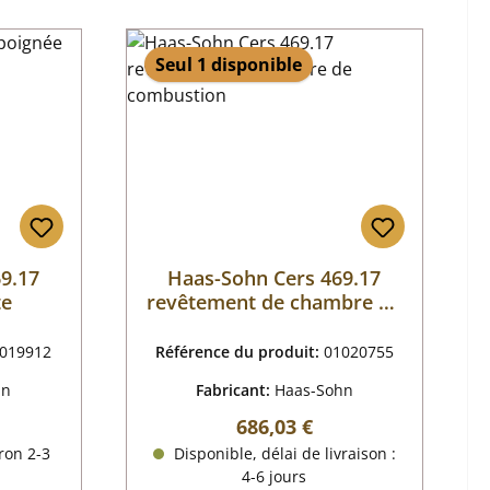
Seul 1 disponible
9.17
Haas-Sohn Cers 469.17
te
revêtement de chambre de
combustion
019912
Référence du produit:
01020755
hn
Fabricant:
Haas-Sohn
 :
Prix régulier :
686,03 €
ron 2-3
Disponible, délai de livraison :
4-6 jours