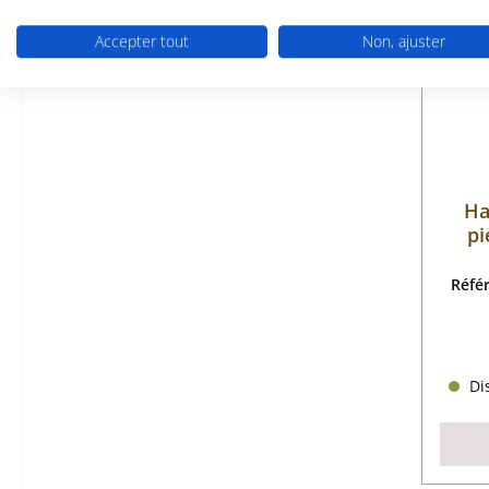
Accepter tout
Non, ajuster
Ha
pi
Réfé
Dis