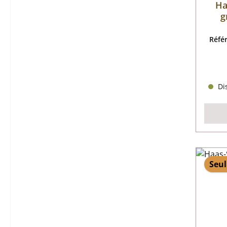
Ha
g
Réfé
Dis
Seul