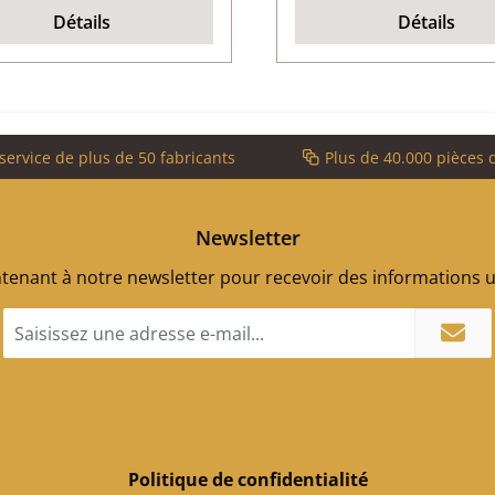
Détails
Détails
service de plus de 50 fabricants
Plus de 40.000 pièces 
Newsletter
enant à notre newsletter pour recevoir des informations ut
Adresse
e-
mail
*
Politique de confidentialité