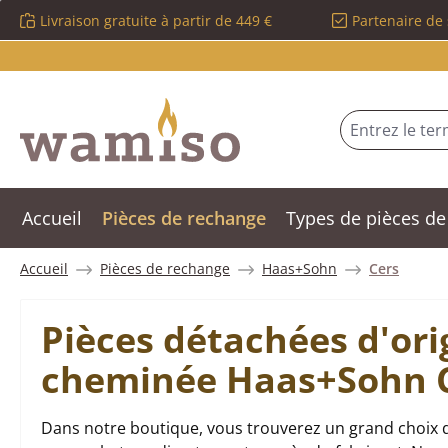
Livraison gratuite à partir de 449 €
Partenaire de 
sser au contenu principal
Passer à la recherche
Passer à la navigation principale
Accueil
Pièces de rechange
Types de pièces de
Accueil
Pièces de rechange
Haas+Sohn
Cers
Pièces détachées d'ori
cheminée Haas+Sohn 
Dans notre boutique, vous trouverez un grand choix 