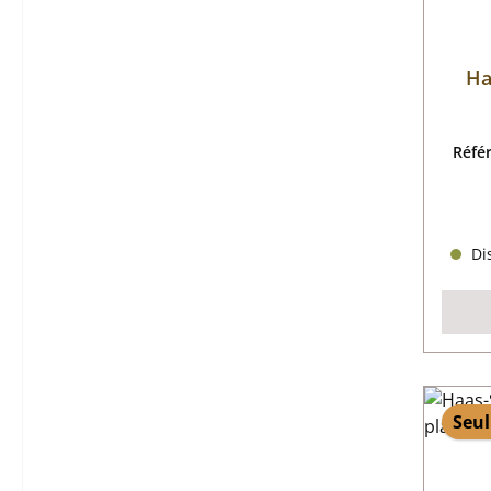
Ha
Réfé
Dis
Seul