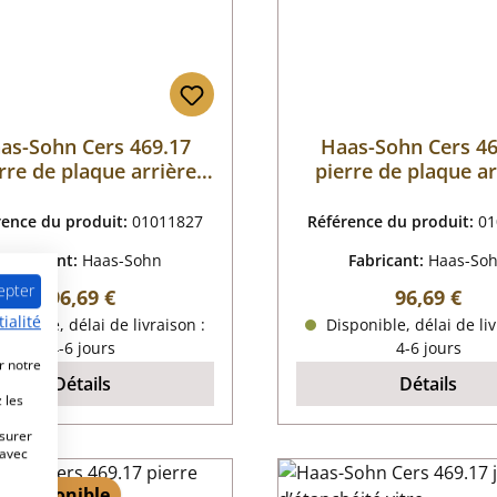
as-Sohn Cers 469.17
Haas-Sohn Cers 46
rre de plaque arrière
pierre de plaque ar
droit
gauche
rence du produit:
01011827
Référence du produit:
01
Fabricant:
Haas-Sohn
Fabricant:
Haas-So
epter
Prix régulier :
Prix régulie
96,69 €
96,69 €
ialité
ponible, délai de livraison :
Disponible, délai de liv
4-6 jours
4-6 jours
r notre
Détails
Détails
 les
esurer
 avec
 4 disponible