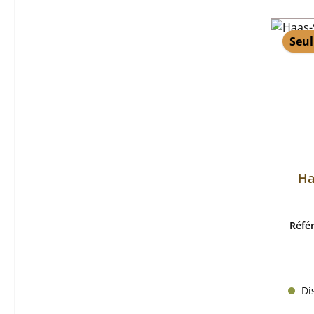
Seul
Ha
Réfé
Dis