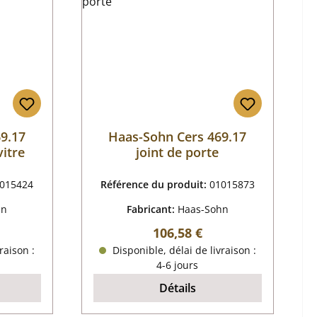
9.17
Haas-Sohn Cers 469.17
vitre
joint de porte
015424
Référence du produit:
01015873
hn
Fabricant:
Haas-Sohn
r :
Prix régulier :
106,58 €
raison :
Disponible, délai de livraison :
4-6 jours
Détails