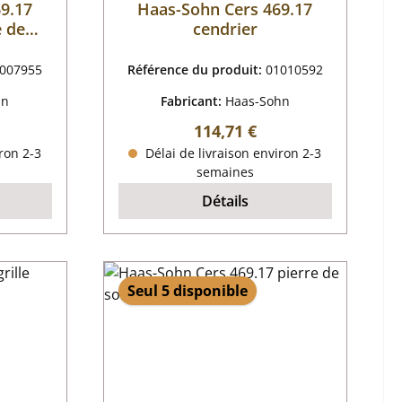
9.17
Haas-Sohn Cers 469.17
e de
cendrier
onte
007955
Référence du produit:
01010592
hn
Fabricant:
Haas-Sohn
 :
Prix régulier :
114,71 €
ron 2-3
Délai de livraison environ 2-3
semaines
Détails
Seul 5 disponible