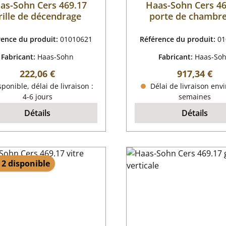
as-Sohn Cers 469.17
Haas-Sohn Cers 46
rille de décendrage
porte de chambr
combustion gris f
rence du produit:
01010621
Référence du produit:
01
Fabricant:
Haas-Sohn
Fabricant:
Haas-So
Prix régulier :
Prix régulier
222,06 €
917,34 €
ponible, délai de livraison :
Délai de livraison envi
4-6 jours
semaines
Détails
Détails
 2 disponible