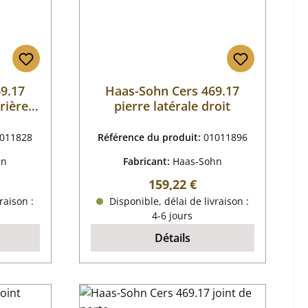
9.17
Haas-Sohn Cers 469.17
rière
pierre latérale droit
011828
Référence du produit:
01011896
hn
Fabricant:
Haas-Sohn
r :
Prix régulier :
159,22 €
raison :
Disponible, délai de livraison :
4-6 jours
Détails