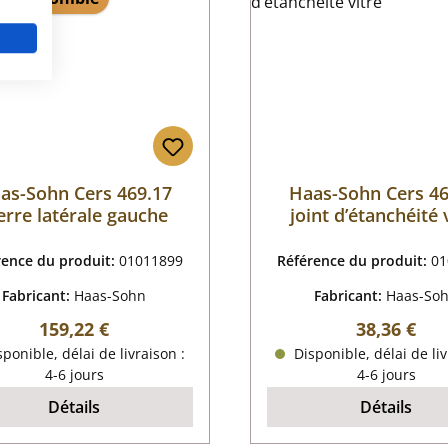
as-Sohn Cers 469.17
Haas-Sohn Cers 46
erre latérale gauche
joint d’étanchéité 
rence du produit:
01011899
Référence du produit:
01
Fabricant:
Haas-Sohn
Fabricant:
Haas-So
Prix régulier :
Prix régulie
159,22 €
38,36 €
ponible, délai de livraison :
Disponible, délai de liv
4-6 jours
4-6 jours
Détails
Détails