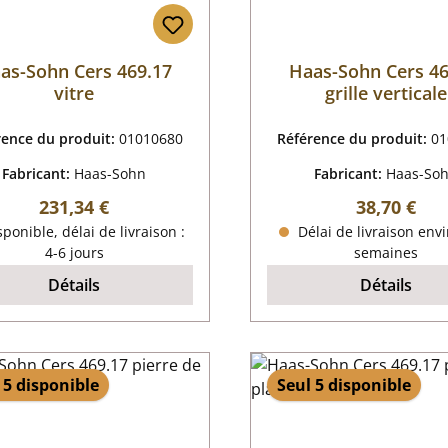
as-Sohn Cers 469.17
Haas-Sohn Cers 46
vitre
grille verticale
rence du produit:
01010680
Référence du produit:
01
Fabricant:
Haas-Sohn
Fabricant:
Haas-So
Prix régulier :
Prix régulie
231,34 €
38,70 €
ponible, délai de livraison :
Délai de livraison envi
4-6 jours
semaines
Détails
Détails
 5 disponible
Seul 5 disponible