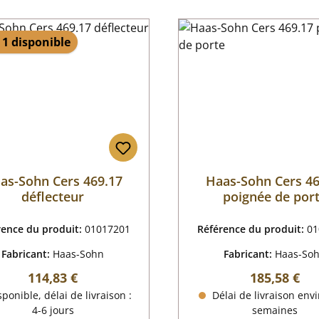
 1 disponible
as-Sohn Cers 469.17
Haas-Sohn Cers 46
déflecteur
poignée de por
rence du produit:
01017201
Référence du produit:
01
Fabricant:
Haas-Sohn
Fabricant:
Haas-So
Prix régulier :
Prix régulier
114,83 €
185,58 €
ponible, délai de livraison :
Délai de livraison envi
4-6 jours
semaines