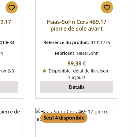
9.17
Haas-Sohn Cers 469.17
pierre de sole avant
010684
Référence du produit:
01011775
hn
Fabricant:
Haas-Sohn
r :
Prix régulier :
59,38 €
ron 2-3
Disponible, délai de livraison :
4-6 jours
Détails
Seul 4 disponible