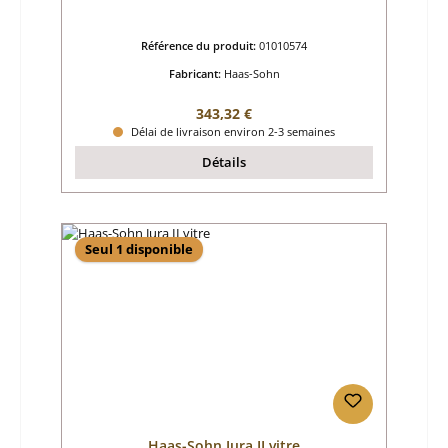
Référence du produit:
01010574
Fabricant:
Haas-Sohn
Prix régulier :
343,32 €
Délai de livraison environ 2-3 semaines
Détails
Seul 1 disponible
Haas-Sohn Jura II vitre