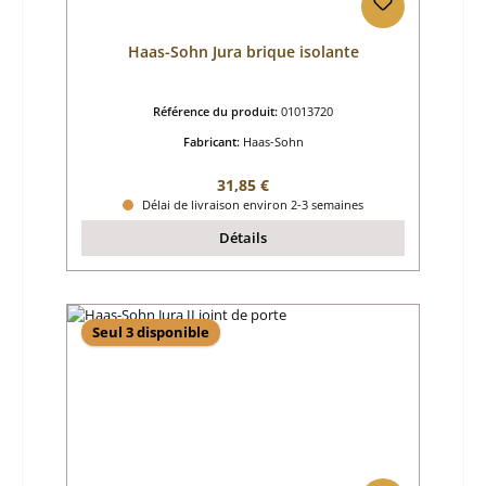
Haas-Sohn Jura brique isolante
Référence du produit:
01013720
Fabricant:
Haas-Sohn
Prix régulier :
31,85 €
Délai de livraison environ 2-3 semaines
Détails
Seul 3 disponible