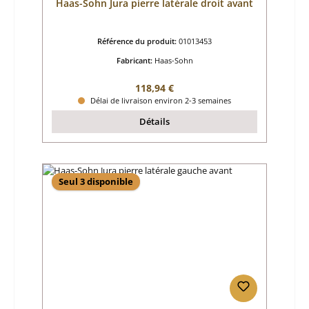
Haas-Sohn Jura pierre latérale droit avant
Référence du produit:
01013453
Fabricant:
Haas-Sohn
Prix régulier :
118,94 €
Délai de livraison environ 2-3 semaines
Détails
Seul 3 disponible