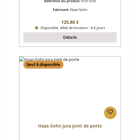
Référence du produit:
01011016
Fabricant:
Haas-Sohn
Prix régulier :
125,80 €
Disponible, délai de livraison : 4-6 jours
Détails
Seul 8 disponible
Haas-Sohn Jura joint de porte