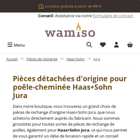
Passer au contenu principal
Livraison gratuite à partir de 449 €
Conseil:
Assistance via notre
formulaire de contact
.
Vous avez 0 articl
Menu
Accueil
Pièces de rechange
Haas+Sohn
Jura
Pièces détachées d'origine pour
poêle-cheminée Haas+Sohn
Jura
Dans notre boutique, vous trouverez un grand choix de
pièces de rechange d'origine Haas+Sohn Jura, que nous
achetons directement auprès du fabricant. Nous sommes
grossistes pour toutes sortes de pièces de rechange de
poêles, également pour
Haas+Sohn Jura
, ce qui nous permet
de vous garantir un délai de livraison rapide et un conseil