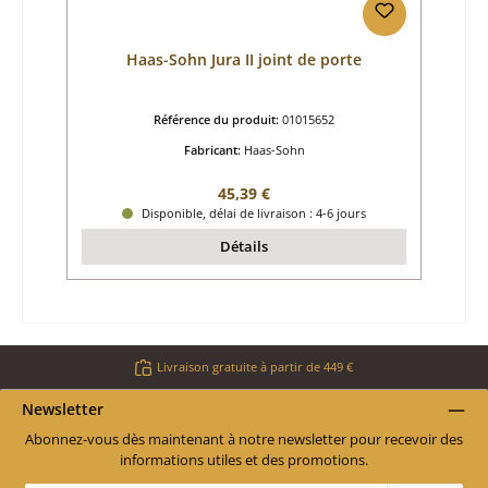
Haas-Sohn Jura II joint de porte
Référence du produit:
01015652
Fabricant:
Haas-Sohn
Prix régulier :
45,39 €
Disponible, délai de livraison : 4-6 jours
Détails
Livraison gratuite à partir de 449 €
Newsletter
Abonnez-vous dès maintenant à notre newsletter pour recevoir des
informations utiles et des promotions.