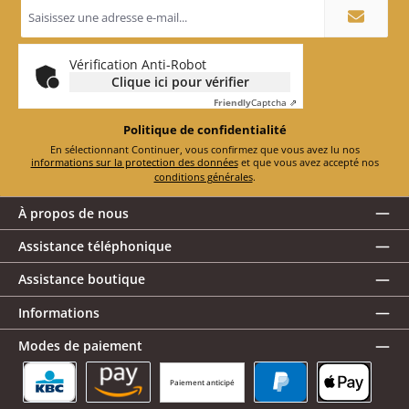
Adresse
e-
mail
*
Vérification Anti-Robot
Clique ici pour vérifier
Friendly
Captcha ⇗
Politique de confidentialité
En sélectionnant Continuer, vous confirmez que vous avez lu nos
informations sur la protection des données
et que vous avez accepté nos
conditions générales
.
À propos de nous
Assistance téléphonique
Assistance boutique
Informations
Modes de paiement
Paiement anticipé