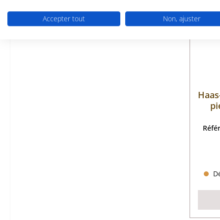
Accepter tout
Non, ajuster
Haas
pi
Réfé
Dé