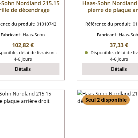
-Sohn Nordland 215.15
Haas-Sohn Nordland
rille de décendrage
pierre de plaque ar
rence du produit:
01010742
Référence du produit:
01
Fabricant:
Haas-Sohn
Fabricant:
Haas-So
Prix régulier :
Prix régulie
102,82 €
37,33 €
ponible, délai de livraison :
Disponible, délai de liv
4-6 jours
4-6 jours
Détails
Détails
Seul 2 disponible