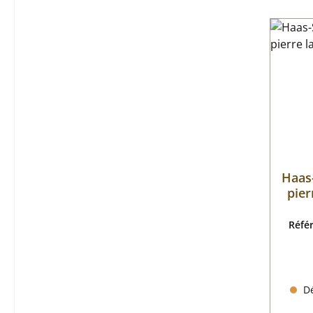
Haas
pier
Réfé
Dé