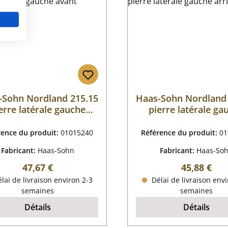
-Sohn Nordland 215.15
Haas-Sohn Nordland
erre latérale gauche
pierre latérale ga
avant
arrière
rence du produit:
01015240
Référence du produit:
01
Fabricant:
Haas-Sohn
Fabricant:
Haas-So
Prix régulier :
Prix régulie
47,67 €
45,88 €
lai de livraison environ 2-3
Délai de livraison envi
semaines
semaines
Détails
Détails