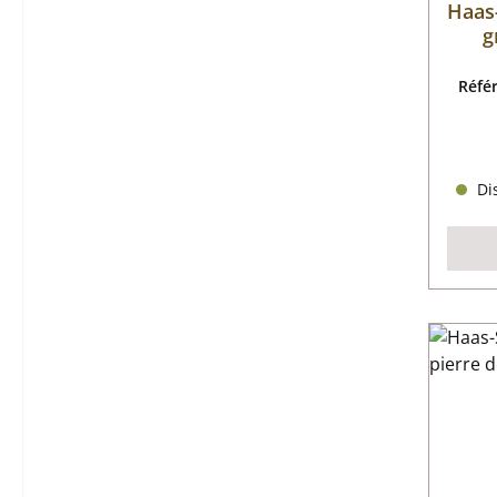
Haas
g
Réfé
Dis