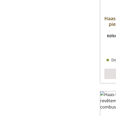
Haas
pie
Réfé
Dis