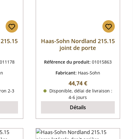
 215.15
Haas-Sohn Nordland 215.15
joint de porte
011178
Référence du produit:
01015863
hn
Fabricant:
Haas-Sohn
 :
Prix régulier :
44,74 €
ron 2-3
Disponible, délai de livraison :
4-6 jours
Détails