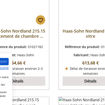
-Sohn Nordland 215.15
Haas-Sohn Nordland
tement de chambre de
vitre
combustion
rence du produit:
01021182
Référence du produit:
01
Fabricant:
Haas-Sohn
Fabricant:
Haas-So
epter
Prix régulier :
Prix régulier
364,66 €
613,68 €
ialité
lai de livraison environ 2-3
Délai de livraison envi
semaines
semaines
r notre
Détails
Détails
 les
esurer
 avec