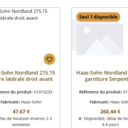
Seul 1 disponible
-Sohn Nordland 215.15
Haas-Sohn Nordland
re latérale droit avant
garniture Serpen
rence du produit:
01015233
Référence du produit:
01
Fabricant:
Haas-Sohn
Fabricant:
Haas-So
Prix régulier :
Prix régulier
47,67 €
260,44 €
lai de livraison environ 2-3
Disponible, délai de liv
semaines
4-6 jours