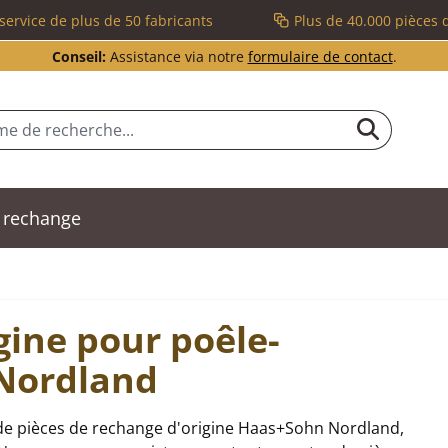
service de plus de 50 fabricants
Plus de 40.000 pièces 
Conseil:
Assistance via notre
formulaire de contact
.
 rechange
gine pour poêle-
Nordland
de pièces de rechange d'origine Haas+Sohn Nordland,