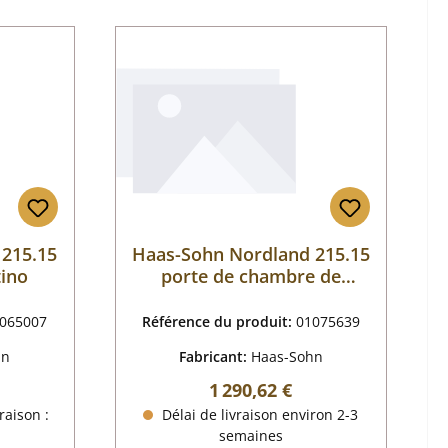
 215.15
Haas-Sohn Nordland 215.15
tino
porte de chambre de
combustion
065007
Référence du produit:
01075639
hn
Fabricant:
Haas-Sohn
 :
Prix régulier :
1 290,62 €
raison :
Délai de livraison environ 2-3
semaines