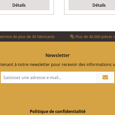
Détails
Détails
service de plus de 50 fabricants
Plus de 40.000 pièces 
Newsletter
enant à notre newsletter pour recevoir des informations ut
Adresse
e-
mail
*
Politique de confidentialité