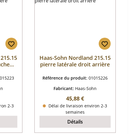
 215.15
Haas-Sohn Nordland 215.15
uche
pierre latérale droit arrière
015223
Référence du produit:
01015226
hn
Fabricant:
Haas-Sohn
r :
Prix régulier :
45,88 €
ron 2-3
Délai de livraison environ 2-3
semaines
Détails