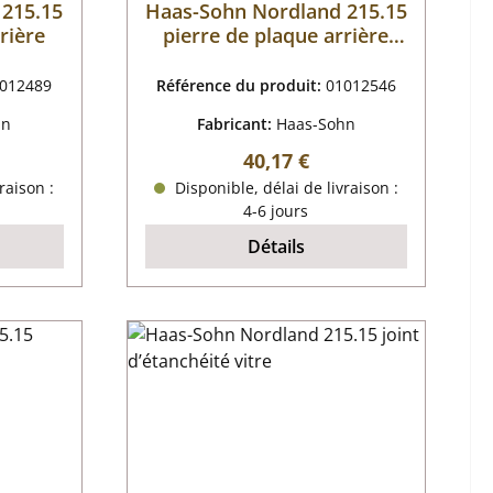
 215.15
Haas-Sohn Nordland 215.15
rière
pierre de plaque arrière
gauche
012489
Référence du produit:
01012546
hn
Fabricant:
Haas-Sohn
r :
Prix régulier :
40,17 €
raison :
Disponible, délai de livraison :
4-6 jours
Détails