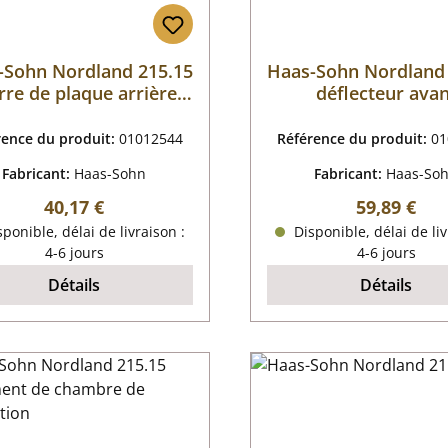
-Sohn Nordland 215.15
Haas-Sohn Nordland
rre de plaque arrière
déflecteur ava
droit
rence du produit:
01012544
Référence du produit:
01
Fabricant:
Haas-Sohn
Fabricant:
Haas-So
Prix régulier :
Prix régulie
40,17 €
59,89 €
ponible, délai de livraison :
Disponible, délai de liv
4-6 jours
4-6 jours
Détails
Détails