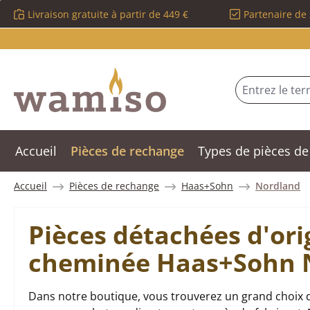
Livraison gratuite à partir de 449 €
Partenaire de 
sser au contenu principal
Passer à la recherche
Passer à la navigation principale
Accueil
Pièces de rechange
Types de pièces de
Accueil
Pièces de rechange
Haas+Sohn
Nordland
Pièces détachées d'ori
cheminée Haas+Sohn 
Dans notre boutique, vous trouverez un grand choix 