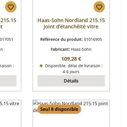
 215.15
Haas-Sohn Nordland 215.15
nt
joint d’étanchéité vitre
017051
Référence du produit:
01016905
hn
Fabricant:
Haas-Sohn
r :
Prix régulier :
109,28 €
raison :
Disponible, délai de livraison :
4-6 jours
Détails
Seul 8 disponible