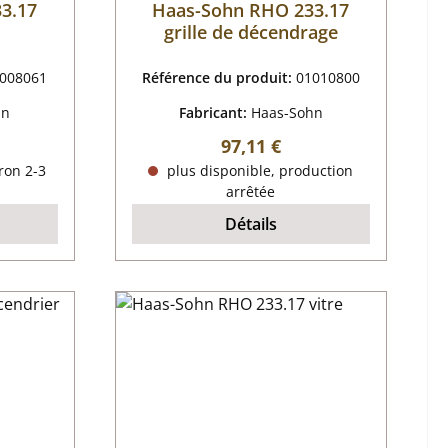
3.17
Haas-Sohn RHO 233.17
grille de décendrage
008061
Référence du produit:
01010800
hn
Fabricant:
Haas-Sohn
r :
Prix régulier :
97,11 €
ron 2-3
plus disponible, production
arrêtée
Détails