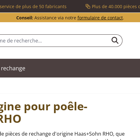
service de plus de 50 fabricants
Plus de 40.000 pièces 
Conseil:
Assistance via notre
formulaire de contact
.
 rechange
gine pour poêle-
 RHO
de pièces de rechange d'origine Haas+Sohn RHO, que