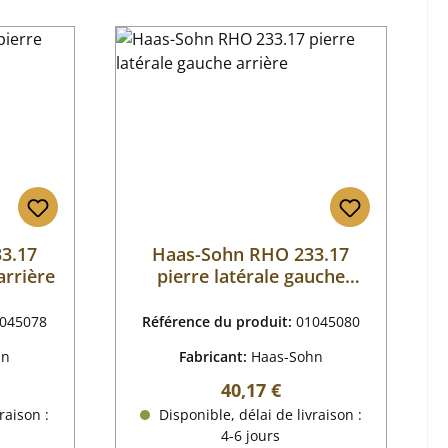
3.17
Haas-Sohn RHO 233.17
arrière
pierre latérale gauche
arrière
045078
Référence du produit:
01045080
hn
Fabricant:
Haas-Sohn
r :
Prix régulier :
40,17 €
raison :
Disponible, délai de livraison :
4-6 jours