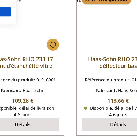
as-Sohn RHO 233.17
Haas-Sohn RHO 23
int d’étanchéité vitre
déflecteur bas
rence du produit:
01016901
Référence du produit:
01
Fabricant:
Haas-Sohn
Fabricant:
Haas-So
Prix régulier :
Prix régulier
109,28 €
113,66 €
ponible, délai de livraison :
Disponible, délai de liv
4-6 jours
4-6 jours
Détails
Détails