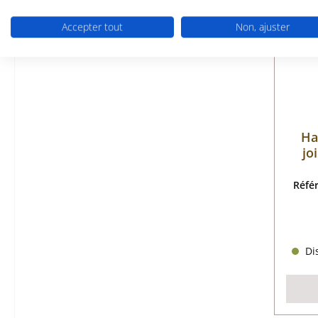
Accepter tout
Non, ajuster
Ha
jo
Réfé
Dis