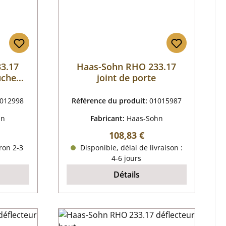
3.17
Haas-Sohn RHO 233.17
uche
joint de porte
012998
Référence du produit:
01015987
hn
Fabricant:
Haas-Sohn
r :
Prix régulier :
108,83 €
ron 2-3
Disponible, délai de livraison :
4-6 jours
Détails