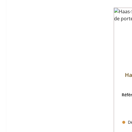
Ha
Réfé
Dé