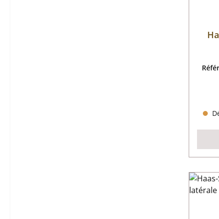
Ha
Réfé
Dé