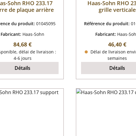
as-Sohn RHO 233.17
Haas-Sohn RHO 23
rre de plaque arrière
grille verticale
rence du produit:
01045095
Référence du produit:
01
Fabricant:
Haas-Sohn
Fabricant:
Haas-So
Prix régulier :
Prix régulie
84,68 €
46,40 €
ponible, délai de livraison :
Délai de livraison envi
4-6 jours
semaines
Détails
Détails