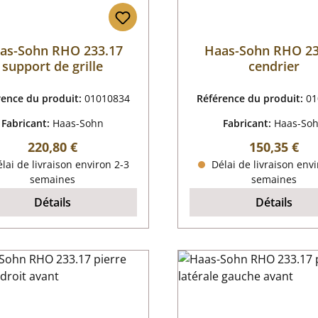
as-Sohn RHO 233.17
Haas-Sohn RHO 23
support de grille
cendrier
rence du produit:
01010834
Référence du produit:
01
Fabricant:
Haas-Sohn
Fabricant:
Haas-So
Prix régulier :
Prix régulier
220,80 €
150,35 €
lai de livraison environ 2-3
Délai de livraison envi
semaines
semaines
Détails
Détails