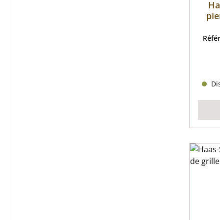
Ha
pie
Réfé
Dis