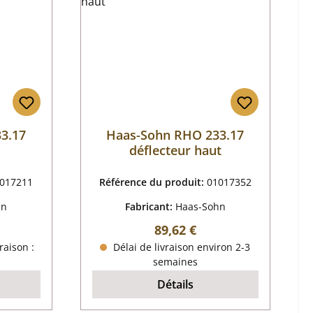
3.17
Haas-Sohn RHO 233.17
déflecteur haut
017211
Référence du produit:
01017352
hn
Fabricant:
Haas-Sohn
 :
Prix régulier :
89,62 €
raison :
Délai de livraison environ 2-3
semaines
Détails