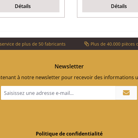
Détails
Détails
service de plus de 50 fabricants
Plus de 40.000 pièces 
Newsletter
enant à notre newsletter pour recevoir des informations ut
Adresse
e-
mail
*
Politique de confidentialité