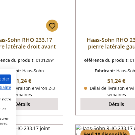
as-Sohn RHO 233.17
Haas-Sohn RHO 23
re latérale droit avant
pierre latérale ga
avant
rence du produit:
01012991
Référence du produit:
01
Fabricant:
Haas-Sohn
Fabricant:
Haas-So
epter
Prix régulier :
Prix régulie
51,24 €
51,24 €
ialité
lai de livraison environ 2-3
Délai de livraison envi
semaines
semaines
r notre
Détails
Détails
 les
esurer
 avec
Seul 10 disponible