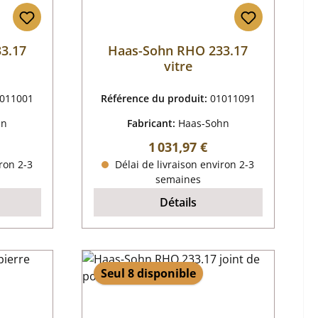
3.17
Haas-Sohn RHO 233.17
vitre
011001
Référence du produit:
01011091
hn
Fabricant:
Haas-Sohn
 :
Prix régulier :
1 031,97 €
ron 2-3
Délai de livraison environ 2-3
semaines
Détails
Seul 8 disponible