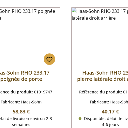
as-Sohn RHO 233.17
Haas-Sohn RHO 23
poignée de porte
pierre latérale droit 
rence du produit:
01019747
Référence du produit:
01
Fabricant:
Haas-Sohn
Fabricant:
Haas-So
Prix régulier :
Prix régulie
58,83 €
40,17 €
lai de livraison environ 2-3
Disponible, délai de liv
semaines
4-6 jours