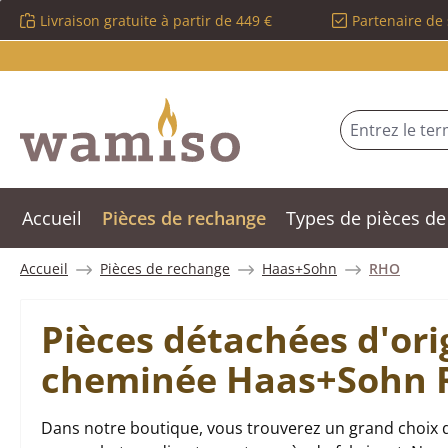
Livraison gratuite à partir de 449 €
Partenaire de 
sser au contenu principal
Passer à la recherche
Passer à la navigation principale
Accueil
Pièces de rechange
Types de pièces de
Accueil
Pièces de rechange
Haas+Sohn
RHO
Pièces détachées d'ori
cheminée Haas+Sohn
Dans notre boutique, vous trouverez un grand choix 