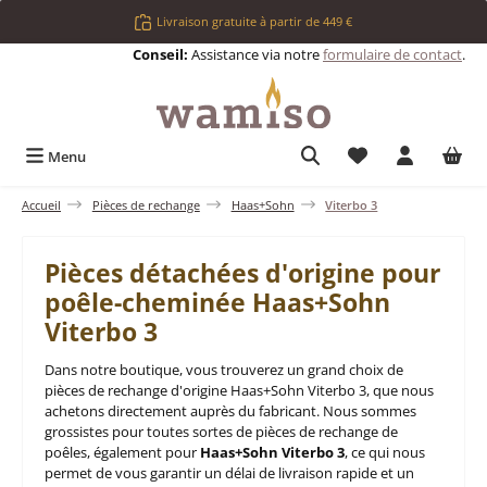
Passer au contenu principal
Livraison gratuite à partir de 449 €
Conseil:
Assistance via notre
formulaire de contact
.
Vous avez 0 articl
Menu
Accueil
Pièces de rechange
Haas+Sohn
Viterbo 3
Pièces détachées d'origine pour
poêle-cheminée Haas+Sohn
Viterbo 3
Dans notre boutique, vous trouverez un grand choix de
pièces de rechange d'origine Haas+Sohn Viterbo 3, que nous
achetons directement auprès du fabricant. Nous sommes
grossistes pour toutes sortes de pièces de rechange de
poêles, également pour
Haas+Sohn Viterbo 3
, ce qui nous
permet de vous garantir un délai de livraison rapide et un