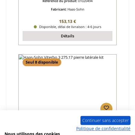
Référence du produit:
01020494
Fabricant:
Haas-Sohn
Prix régulier :
153,13 €
Disponible, délai de livraison : 4-6 jours
Détails
Seul 8 disponible
Continuer sans accepter
Haas-Sohn Viterbo 3 275.17 pierre latérale
kit
Politique de confidentialité
Nous utilisons des cookies