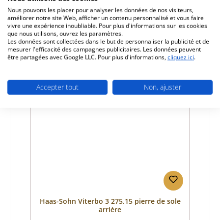
Référence du produit:
01020499
Nous pouvons les placer pour analyser les données de nos visiteurs,
améliorer notre site Web, afficher un contenu personnalisé et vous faire
Fabricant:
Haas-Sohn
vivre une expérience inoubliable. Pour plus d'informations sur les cookies
que nous utilisons, ouvrez les paramètres.
Prix régulier :
216,16 €
Les données sont collectées dans le but de personnaliser la publicité et de
Disponible, délai de livraison : 4-6 jours
mesurer l'efficacité des campagnes publicitaires. Les données peuvent
être partagées avec Google LLC. Pour plus d'informations,
cliquez ici
.
Détails
Accepter tout
Non, ajuster
Haas-Sohn Viterbo 3 275.15 pierre de sole
arrière