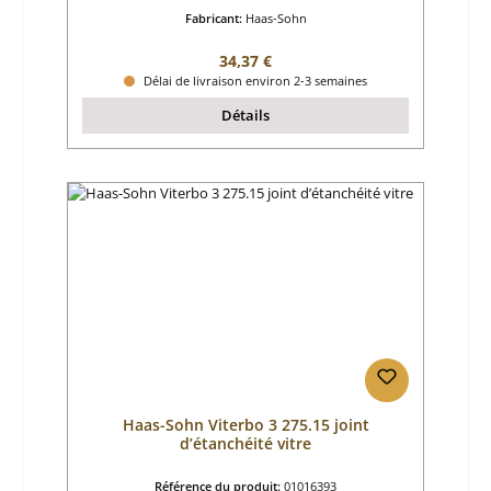
Fabricant:
Haas-Sohn
Prix régulier :
34,37 €
Délai de livraison environ 2-3 semaines
Détails
Haas-Sohn Viterbo 3 275.15 joint
d’étanchéité vitre
Référence du produit:
01016393