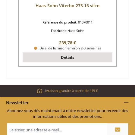
Haas-Sohn Viterbo 275.16 vitre
Référence du produit:
01070011
Fabricant:
Haas-Sohn
Prix régulier :
239,78 €
Délai de livraison environ 2-3 semaines
Détails
Livraison gratuite à partir de 449 €
Newsletter
Abonnez-vous dès maintenant à notre newsletter pour recevoir des
informations utiles et des promotions.
Adresse
e-