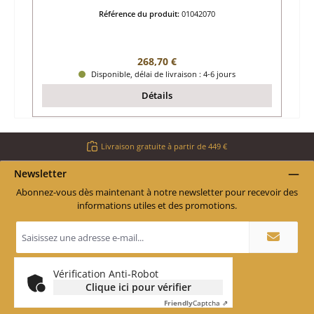
Référence du produit:
01042070
Prix régulier :
268,70 €
Disponible, délai de livraison : 4-6 jours
Détails
Livraison gratuite à partir de 449 €
Newsletter
Abonnez-vous dès maintenant à notre newsletter pour recevoir des
informations utiles et des promotions.
Adresse
e-
mail
*
Vérification Anti-Robot
Clique ici pour vérifier
Friendly
Captcha ⇗