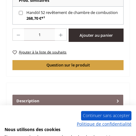
Prod. similaires
Handöl 52 revêtement de chambre de combustion
268,70 €*¹
Quantité de produit : Entrez la quantité souhaitée ou utilisez les boutons po
Ajouter au panier
Ajouter à la liste de souhaits
Question sur le produit
Description
d‘origine sole foyère pour le poêle Handöl 52 Handöl 52
sole foyère données clés: plaque de sole, sole de chambre
Continuer sans accepter
de comb…
Plus
Politique de confidentialité
Nous utilisons des cookies
Caractéristiques