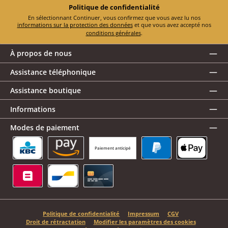
Politique de confidentialité
En sélectionnant Continuer, vous confirmez que vous avez lu nos
informations sur la protection des données
et que vous avez accepté nos
conditions générales
.
À propos de nous
Assistance téléphonique
Assistance boutique
Informations
Modes de paiement
Paiement anticipé
KBC/CBC Payment Button
Amazon Pay
PayPal
Apple Pay
Belfius
Bancontact
Carte de crédit
Politique de confidentialité
Impressum
CGV
Droit de rétractation
Modifier les paramètres des cookies