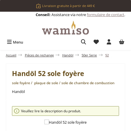
Passer au contenu principal
Livraison gratuite à partir de 449 €
Conseil:
Assistance via notre
formulaire de contact
.
Vous avez 0 articl
Menu
Accueil
Pièces de rechange
Handöl
50er Serie
52
Handöl 52 sole foyère
sole foyère / plaque de sole / sole de chambre de combustion
Handöl
Ignorer la galerie d'images
Veuillez lire la description du produit.