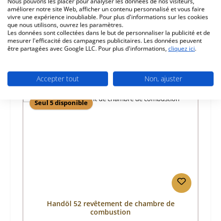
Nous pouvons les placer pour analyser les données de nos visiteurs,
améliorer notre site Web, afficher un contenu personnalisé et vous faire
Informations sur la sécurité du produit
vivre une expérience inoubliable. Pour plus d'informations sur les cookies
que nous utilisons, ouvrez les paramètres.
Les données sont collectées dans le but de personnaliser la publicité et de
mesurer l'efficacité des campagnes publicitaires. Les données peuvent
être partagées avec Google LLC. Pour plus d'informations,
cliquez ici
.
Accepter tout
Non, ajuster
Ignorer la galerie de produits
Prod. similaires
Seul 5 disponible
Handöl 52 revêtement de chambre de
combustion