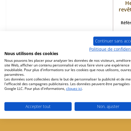
He
revê
Réfé
Continuer sans acc
Politique de confident
Dé
Nous utilisons des cookies
Nous pouvons les placer pour analyser les données de nos visiteurs, améliore
site Web, afficher un contenu personnalisé et vous faire vivre une expérience
inoubliable. Pour plus d'informations sur les cookies que nous utilisons, ouvrez
paramètres.
Les données sont collectées dans le but de personnaliser la publicité et de m
l'efficacité des campagnes publicitaires. Les données peuvent être partagées
Google LLC. Pour plus d'informations,
cliquez ici
.
Livraison gratuite à partir de 449 €
Partenaire de 
Accepter tout
Non, ajuster