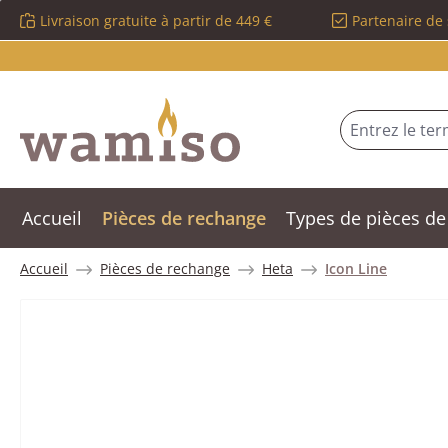
Livraison gratuite à partir de 449 €
Partenaire de 
sser au contenu principal
Passer à la recherche
Passer à la navigation principale
Accueil
Pièces de rechange
Types de pièces de
Accueil
Pièces de rechange
Heta
Icon Line