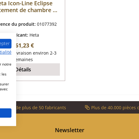
ta Icon-Line Eclipse
tement de chambre de
combustion A
rence du produit:
01077392
Fabricant:
Heta
epter
Prix régulier :
461,23 €
ialité
lai de livraison environ 2-3
semaines
r notre
Détails
 les
esurer
 avec
service de plus de 50 fabricants
Plus de 40.000 pièces 
Newsletter