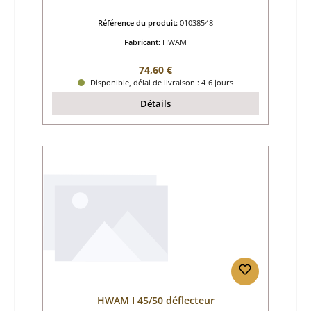
Référence du produit:
01038548
Fabricant:
HWAM
Prix régulier :
74,60 €
Disponible, délai de livraison : 4-6 jours
Détails
HWAM I 45/50 déflecteur