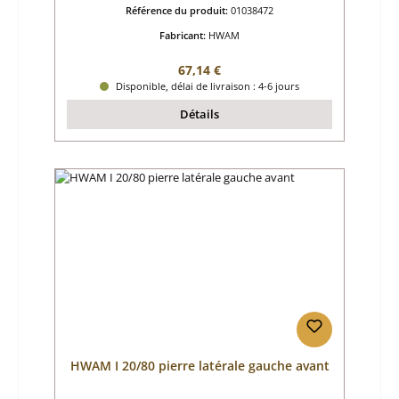
Référence du produit:
01038472
Fabricant:
HWAM
Prix régulier :
67,14 €
Disponible, délai de livraison : 4-6 jours
Détails
HWAM I 20/80 pierre latérale gauche avant