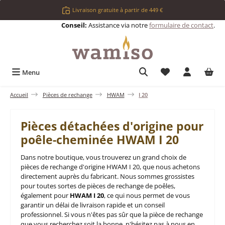
Passer au contenu principal
Livraison gratuite à partir de 449 €
Conseil:
Assistance via notre
formulaire de contact
.
Vous avez 0 articl
Menu
Accueil
Pièces de rechange
HWAM
I 20
Pièces détachées d'origine pour
poêle-cheminée HWAM I 20
Dans notre boutique, vous trouverez un grand choix de
pièces de rechange d'origine HWAM I 20, que nous achetons
directement auprès du fabricant. Nous sommes grossistes
pour toutes sortes de pièces de rechange de poêles,
également pour
HWAM I 20
, ce qui nous permet de vous
garantir un délai de livraison rapide et un conseil
professionnel. Si vous n'êtes pas sûr que la pièce de rechange
que vous recherchez soit la bonne, n'hésitez pas à nous en