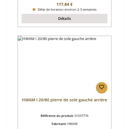
Prix régulier :
117,84 €
Délai de livraison environ 2-3 semaines
Détails
HWAM I 20/80 pierre de sole gauche arrière
Référence du produit:
01037776
Fabricant:
HWAM