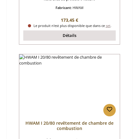
Fabricant:
HWAM
Prix régulier :
173,45 €
Le produit n'est plus disponible que dans ce
set
.
Détails
HWAM I 20/80 revêtement de chambre de
combustion