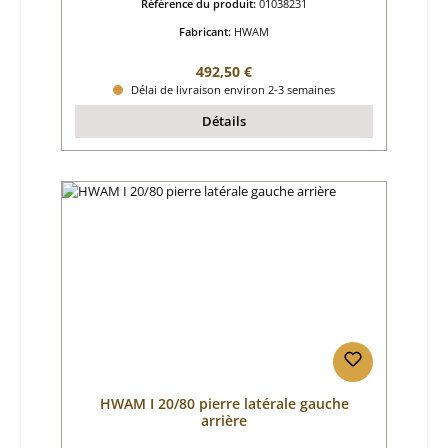
Référence du produit:
01038231
Fabricant:
HWAM
Prix régulier :
492,50 €
Délai de livraison environ 2-3 semaines
Détails
HWAM I 20/80 pierre latérale gauche
arrière