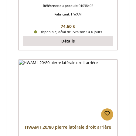
Référence du produit:
01038492
Fabricant:
HWAM
Prix régulier :
74,60 €
Disponible, délai de livraison : 4-6 jours
Détails
HWAM I 20/80 pierre latérale droit arrière