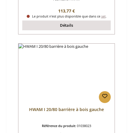
Prix régulier :
113,77 €
Le produit n'est plus disponible que dans ce
set
.
Détails
HWAM I 20/80 barrière à bois gauche
Référence du produit:
01038023