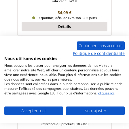
Fabricant:
HWAM
Prix régulier :
54,09 €
Disponible, délai de livraison : 4-6 jours
Détails
Continuer sans accepter
Politique de confidentialité
Nous utilisons des cookies
Nous pouvons les placer pour analyser les données de nos visiteurs,
améliorer notre site Web, afficher un contenu personnalisé et vous faire
vivre une expérience inoubliable. Pour plus d'informations sur les cookies
que nous utilisons, ouvrez les paramètres.
Les données sont collectées dans le but de personnaliser la publicité et de
mesurer l'efficacité des campagnes publicitaires. Les données peuvent
être partagées avec Google LLC. Pour plus d'informations,
cliquez ici
.
HWAM I 20/80 barrière à bois droit
Accepter tout
Non, ajuster
Référence du produit:
01038028