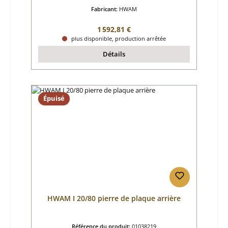
Fabricant:
HWAM
Prix régulier :
1 592,81 €
plus disponible, production arrêtée
Détails
Épuisé
HWAM I 20/80 pierre de plaque arrière
Référence du produit:
01038219