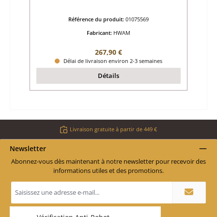
Référence du produit:
01075569
Fabricant:
HWAM
Prix régulier :
267,90 €
Délai de livraison environ 2-3 semaines
Détails
Livraison gratuite à partir de 449 €
Newsletter
Abonnez-vous dès maintenant à notre newsletter pour recevoir des
informations utiles et des promotions.
Adresse
e-
mail
*