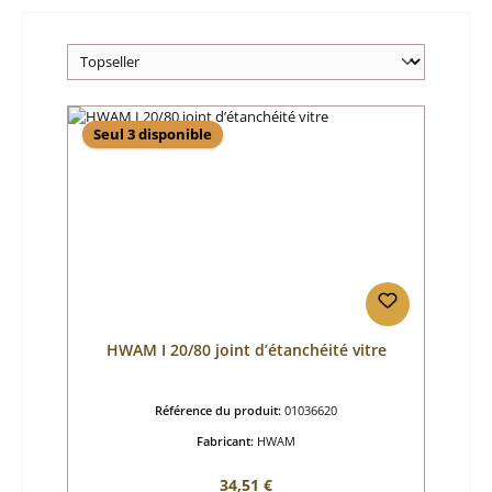
Seul 3 disponible
HWAM I 20/80 joint d’étanchéité vitre
Référence du produit:
01036620
Fabricant:
HWAM
Prix régulier :
34,51 €