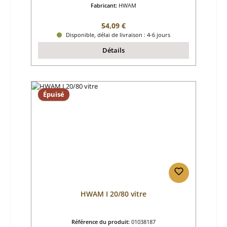
Fabricant:
HWAM
Prix régulier :
54,09 €
Disponible, délai de livraison : 4-6 jours
Détails
Épuisé
HWAM I 20/80 vitre
Référence du produit:
01038187