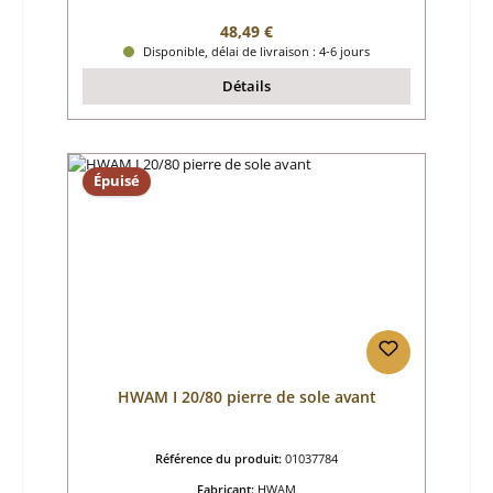
Prix régulier :
48,49 €
Disponible, délai de livraison : 4-6 jours
Détails
Épuisé
HWAM I 20/80 pierre de sole avant
Référence du produit:
01037784
Fabricant:
HWAM