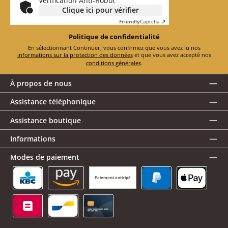
Vérification Anti-Robot
Clique ici pour vérifier
Friendly
Captcha ⇗
Politique de confidentialité
En sélectionnant Continuer, vous confirmez que vous avez lu nos
informations sur la protection des données
et que vous avez accepté nos
conditions générales
.
À propos de nous
Assistance téléphonique
Assistance boutique
Informations
Modes de paiement
Paiement anticipé
KBC/CBC Payment Button
Amazon Pay
PayPal
Apple Pay
Belfius
Bancontact
Carte de crédit