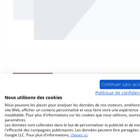
Description
Caractéristiques
Informations
Continuer sans acc
Politique de confident
d‘origine
vitre
pour le poêle
Nous utilisons des cookies
Nous pouvons les placer pour analyser les données de nos visiteurs, améliore
site Web, afficher un contenu personnalisé et vous faire vivre une expérience
Oranier
Rota
Twist
vitre
données c
inoubliable. Pour plus d'informations sur les cookies que nous utilisons, ouvrez
paramètres.
Les données sont collectées dans le but de personnaliser la publicité et de m
l'efficacité des campagnes publicitaires. Les données peuvent être partagées
vitrocéramique
Google LLC. Pour plus d'informations,
cliquez ici
.