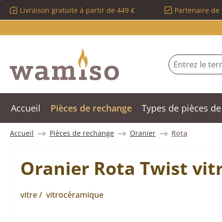
Livraison gratuite à partir de 449 €
Partenaire de 
sser au contenu principal
Passer à la recherche
Passer à la navigation principale
Accueil
Pièces de rechange
Types de pièces de
Accueil
Pièces de rechange
Oranier
Rota
Oranier Rota Twist vit
vitre / vitrocéramique