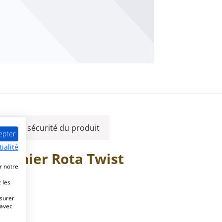
 sur la sécurité du produit
epter
ialité
Oranier
Rota
Twist
r notre
lés:
 les
esurer
 avec