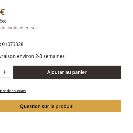
:
 €
ièce
 de livraison en sus
:
01073328
ivraison environ 2-3 semaines
oduit : Entrez la quantité souhaitée ou utilisez les boutons pour 
Ajouter au panier
liste de souhaits
Question sur le produit