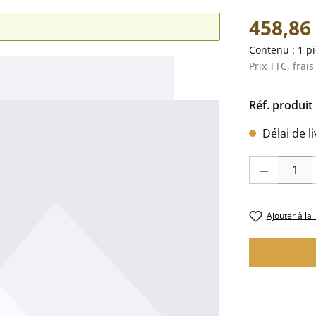
Prix régulier 
458,86
Contenu :
1 p
Prix TTC, frais
Réf. produit 
Délai de l
Quantité de pr
Ajouter à la 