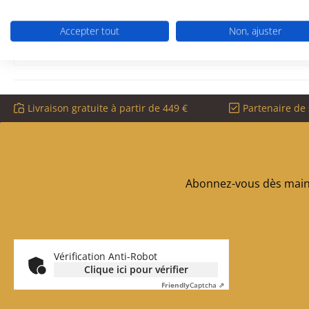
matériau verre
thermorésistant
Accepter tout
Non, ajuster
Livraison gratuite à partir de 449 €
Partenaire de 
Abonnez-vous dès maint
Vérification Anti-Robot
Clique ici pour vérifier
Friendly
Captcha ⇗