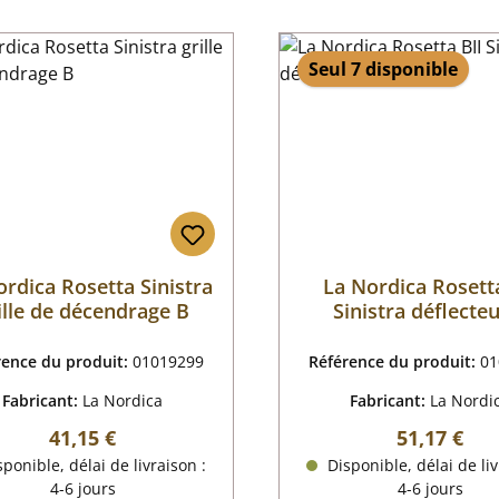
Seul 7 disponible
ordica Rosetta Sinistra
La Nordica Rosetta
ille de décendrage B
Sinistra déflecte
rence du produit:
01019299
Référence du produit:
01
Fabricant:
La Nordica
Fabricant:
La Nordi
Prix régulier :
Prix régulie
41,15 €
51,17 €
ponible, délai de livraison :
Disponible, délai de liv
4-6 jours
4-6 jours