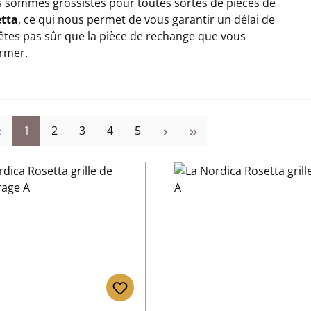
 sommes grossistes pour toutes sortes de pièces de
etta
, ce qui nous permet de vous garantir un délai de
n'êtes pas sûr que la pièce de rechange que vous
ormer.
Page
Page
Page
Page
Page
1
2
3
4
5