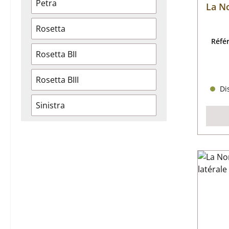
Petra
La No
Rosetta
Réfé
Rosetta BII
Rosetta BIII
Dis
Sinistra