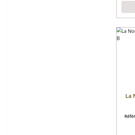
La 
Réfé