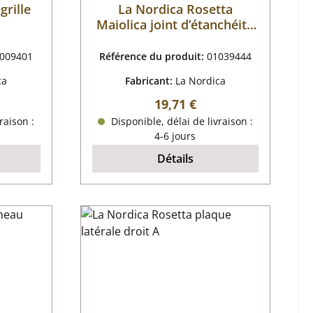
grille
La Nordica Rosetta
Maiolica joint d’étanchéité
haut cadre du troupeau C
009401
Référence du produit:
01039444
ca
Fabricant:
La Nordica
r :
Prix régulier :
19,71 €
raison :
Disponible, délai de livraison :
4-6 jours
Détails