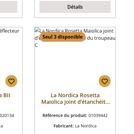
Détails
Seul 3 disponible
 BII
La Nordica Rosetta
Maiolica joint d’étanchéité
bas cadre du troupeau C
020134
Référence du produit:
01039442
ca
Fabricant:
La Nordica