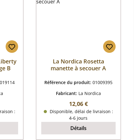
Liberty
La Nordica Rosetta
ge B
manette à secouer A
019114
Référence du produit:
01009395
ca
Fabricant:
La Nordica
r :
Prix régulier :
12,06 €
raison :
Disponible, délai de livraison :
4-6 jours
Détails