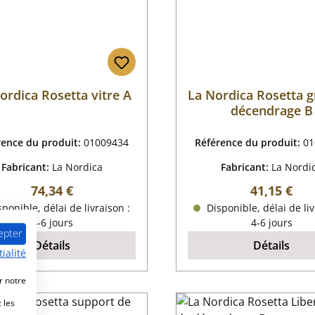
ordica Rosetta vitre A
La Nordica Rosetta gr
décendrage B
rence du produit:
01009434
Référence du produit:
01
Fabricant:
La Nordica
Fabricant:
La Nordi
Prix régulier :
Prix régulie
74,34 €
41,15 €
ponible, délai de livraison :
Disponible, délai de liv
4-6 jours
4-6 jours
epter
Détails
Détails
ialité
r notre
 les