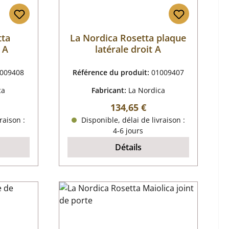
tta
La Nordica Rosetta plaque
 A
latérale droit A
009408
Référence du produit:
01009407
ca
Fabricant:
La Nordica
r :
Prix régulier :
134,65 €
raison :
Disponible, délai de livraison :
4-6 jours
Détails