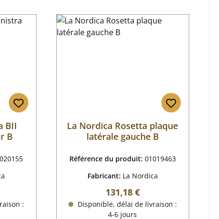
 BII
La Nordica Rosetta plaque
ur B
latérale gauche B
020155
Référence du produit:
01019463
ca
Fabricant:
La Nordica
r :
Prix régulier :
131,18 €
raison :
Disponible, délai de livraison :
4-6 jours