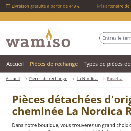
Livraison gratuite à partir de 449 €
Partenaire de 
sser au contenu principal
Passer à la recherche
Passer à la navigation principale
Accueil
Pièces de rechange
Types de pièces de
Accueil
Pièces de rechange
La Nordica
Rosetta
Pièces détachées d'ori
cheminée La Nordica 
Dans notre boutique, vous trouverez un grand choix d