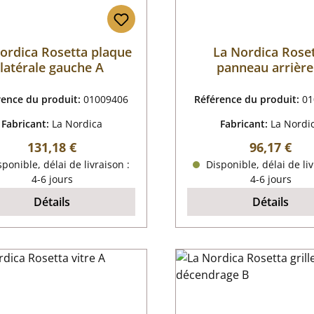
ordica Rosetta plaque
La Nordica Rose
latérale gauche A
panneau arrière
rence du produit:
01009406
Référence du produit:
01
Fabricant:
La Nordica
Fabricant:
La Nordi
Prix régulier :
Prix régulie
131,18 €
96,17 €
ponible, délai de livraison :
Disponible, délai de liv
4-6 jours
4-6 jours
Détails
Détails