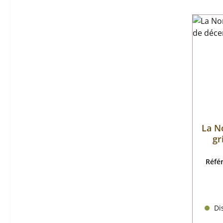
La N
gr
Réfé
Dis