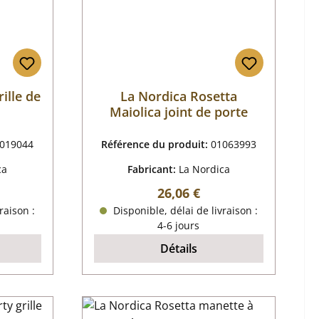
ille de
La Nordica Rosetta
Maiolica joint de porte
019044
Référence du produit:
01063993
ca
Fabricant:
La Nordica
r :
Prix régulier :
26,06 €
raison :
Disponible, délai de livraison :
4-6 jours
Détails