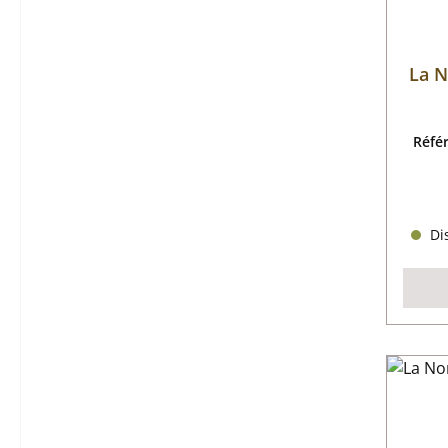
La N
Réfé
Dis