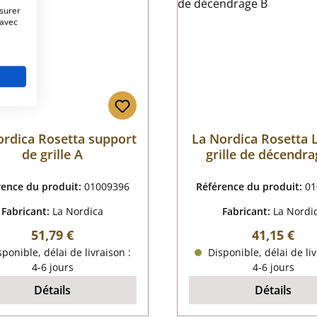
esurer
 avec
ordica Rosetta support
La Nordica Rosetta 
de grille A
grille de décendra
rence du produit:
01009396
Référence du produit:
01
Fabricant:
La Nordica
Fabricant:
La Nordi
Prix régulier :
Prix régulie
51,79 €
41,15 €
ponible, délai de livraison :
Disponible, délai de liv
4-6 jours
4-6 jours
Détails
Détails