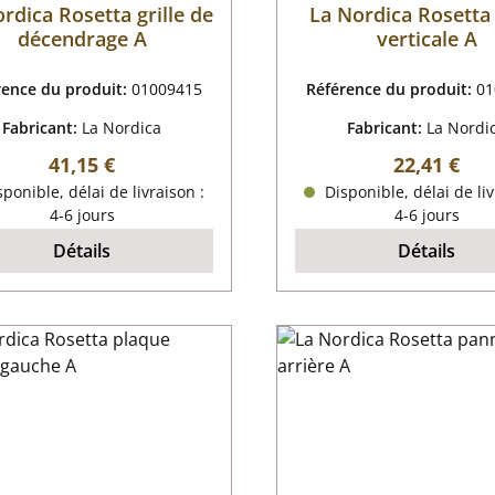
rdica Rosetta grille de
La Nordica Rosetta 
décendrage A
verticale A
rence du produit:
01009415
Référence du produit:
01
Fabricant:
La Nordica
Fabricant:
La Nordi
Prix régulier :
Prix régulie
41,15 €
22,41 €
ponible, délai de livraison :
Disponible, délai de liv
4-6 jours
4-6 jours
Détails
Détails