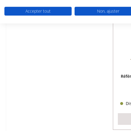
Accepter tout
Non, ajuster
Réfé
Dis