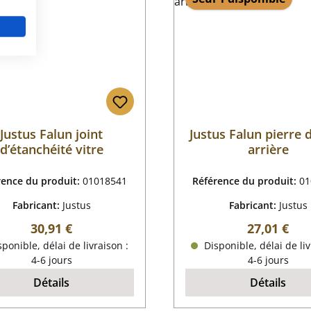
Justus Falun joint
Justus Falun pierre 
d’étanchéité vitre
arrière
rence du produit:
01018541
Référence du produit:
01
Fabricant:
Justus
Fabricant:
Justus
Prix régulier :
Prix régulie
30,91 €
27,01 €
ponible, délai de livraison :
Disponible, délai de liv
4-6 jours
4-6 jours
Détails
Détails