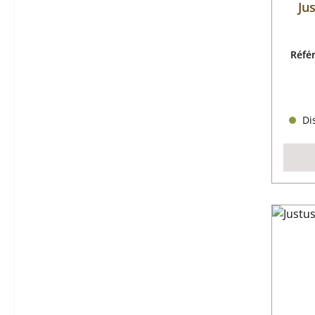
Ju
Réfé
Dis