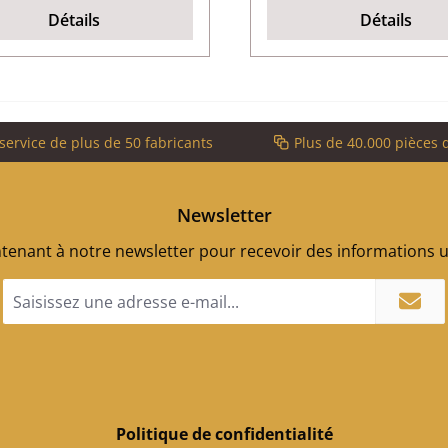
Détails
Détails
service de plus de 50 fabricants
Plus de 40.000 pièces 
Newsletter
enant à notre newsletter pour recevoir des informations ut
Adresse
e-
mail
*
Politique de confidentialité