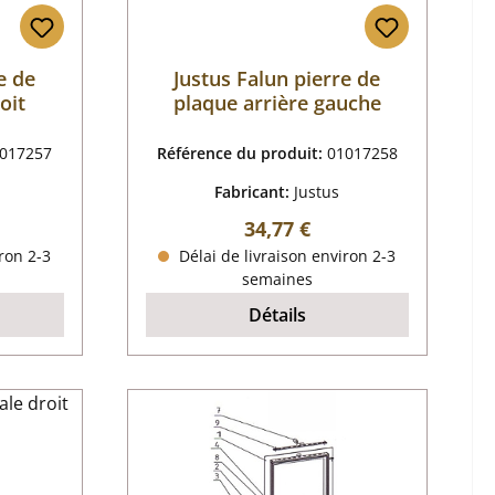
e de
Justus Falun pierre de
oit
plaque arrière gauche
017257
Référence du produit:
01017258
Fabricant:
Justus
r :
Prix régulier :
34,77 €
ron 2-3
Délai de livraison environ 2-3
semaines
Détails