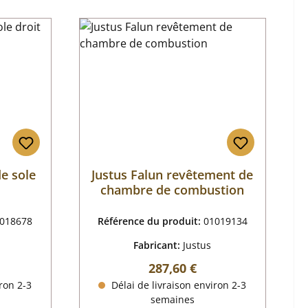
de sole
Justus Falun revêtement de
chambre de combustion
018678
Référence du produit:
01019134
Fabricant:
Justus
r :
Prix régulier :
287,60 €
ron 2-3
Délai de livraison environ 2-3
semaines