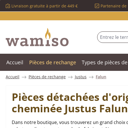
Livraison gratuite à partir de 449 €
Partenaire de 
sser au contenu principal
Passer à la recherche
Passer à la navigation principale
Accueil
Pièces de rechange
Types de pièces de
Accueil
Pièces de rechange
Justus
Falun
Pièces détachées d'ori
cheminée Justus Falun
Dans notre boutique, vous trouverez un grand choix d