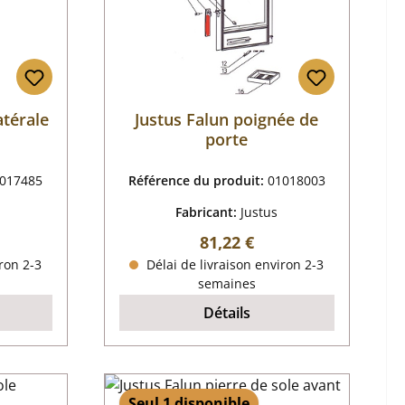
atérale
Justus Falun poignée de
porte
017485
Référence du produit:
01018003
Fabricant:
Justus
r :
Prix régulier :
81,22 €
ron 2-3
Délai de livraison environ 2-3
semaines
Détails
Seul 1 disponible