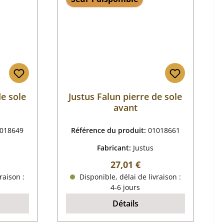
de sole
Justus Falun pierre de sole
avant
018649
Référence du produit:
01018661
Fabricant:
Justus
r :
Prix régulier :
27,01 €
raison :
Disponible, délai de livraison :
4-6 jours
Détails