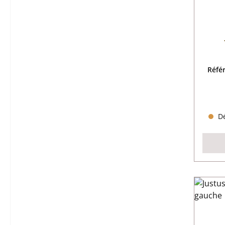
Réfé
Dé