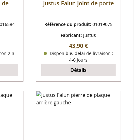
e de
Justus Falun joint de porte
016584
Référence du produit:
01019075
Fabricant:
Justus
r :
Prix régulier :
43,90 €
ron 2-3
Disponible, délai de livraison :
4-6 jours
Détails