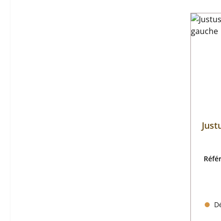
Just
Réfé
Dé