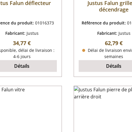
stus Falun déflecteur
Justus Falun grill
décendrage
rence du produit:
01016373
Référence du produit:
01
Fabricant:
Justus
Fabricant:
Justus
Prix régulier :
Prix régulie
34,77 €
62,79 €
ponible, délai de livraison :
Délai de livraison envi
4-6 jours
semaines
Détails
Détails