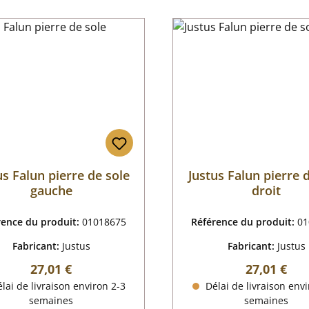
us Falun pierre de sole
Justus Falun pierre 
gauche
droit
rence du produit:
01018675
Référence du produit:
01
Fabricant:
Justus
Fabricant:
Justus
Prix régulier :
Prix régulie
27,01 €
27,01 €
lai de livraison environ 2-3
Délai de livraison envi
semaines
semaines