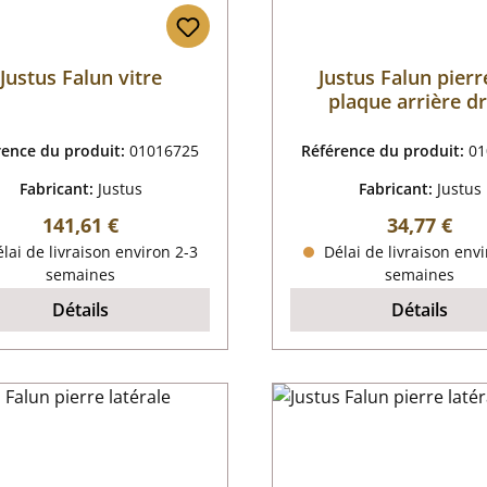
Justus Falun vitre
Justus Falun pierr
plaque arrière dr
rence du produit:
01016725
Référence du produit:
01
Fabricant:
Justus
Fabricant:
Justus
Prix régulier :
Prix régulie
141,61 €
34,77 €
lai de livraison environ 2-3
Délai de livraison envi
semaines
semaines
Détails
Détails