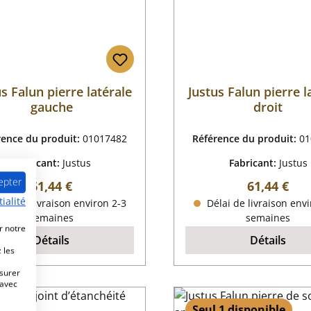
s Falun pierre latérale
Justus Falun pierre l
gauche
droit
rence du produit:
01017482
Référence du produit:
01
Fabricant:
Justus
Fabricant:
Justus
epter
Prix régulier :
Prix régulie
61,44 €
61,44 €
ialité
lai de livraison environ 2-3
Délai de livraison envi
semaines
semaines
r notre
Détails
Détails
 les
esurer
 avec
Seul 1 disponible