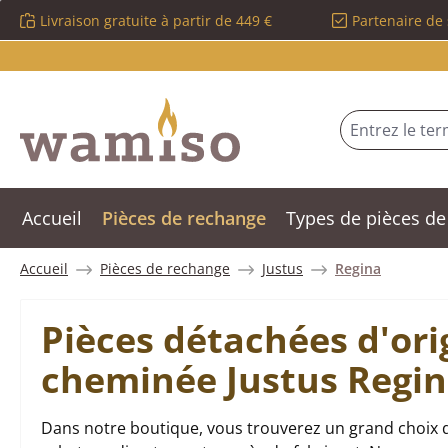
Livraison gratuite à partir de 449 €
Partenaire de 
sser au contenu principal
Passer à la recherche
Passer à la navigation principale
Accueil
Pièces de rechange
Types de pièces de
Accueil
Pièces de rechange
Justus
Regina
Pièces détachées d'ori
cheminée Justus Regi
Dans notre boutique, vous trouverez un grand choix d