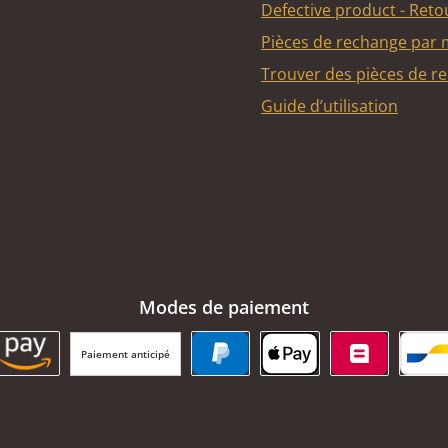
Defective product - Reto
Pièces de rechange par
Trouver des pièces de r
Guide d’utilisation
Modes de paiement
Paiement anticipé
BC Payment Button
Amazon Pay
PayPal
Apple Pay
Belfius
Ba