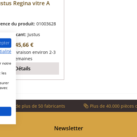
ustus Regina vitre A
rence du produit:
01003628
Fabricant:
Justus
epter
Prix régulier :
145,66 €
ialité
lai de livraison environ 2-3
semaines
r notre
Détails
 les
esurer
 avec
service de plus de 50 fabricants
Plus de 40.000 pièces 
Newsletter