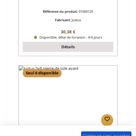
Référence du produit:
01000125
Fabricant:
Justus
Prix régulier :
30,38 €
Disponible, délai de livraison : 4-6 jours
Détails
Seul 6 disponible
Justus Sylt pierre de sole avant
Continuer sans accepter