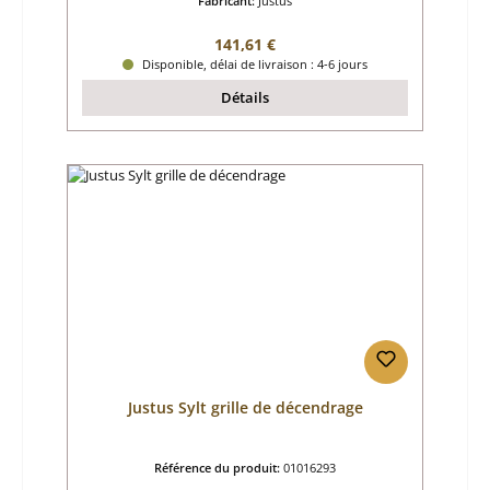
Fabricant:
Justus
Prix régulier :
141,61 €
Disponible, délai de livraison : 4-6 jours
Détails
Justus Sylt grille de décendrage
Référence du produit:
01016293