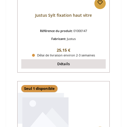
Justus Sylt fixation haut vitre
Référence du produit:
01000147
Fabricant:
Justus
Prix régulier :
25,15 €
Délai de livraison environ 2-3 semaines
Détails
Seul 1 disponible