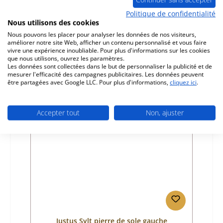
Politique de confidentialité
Nous utilisons des cookies
Référence du produit:
01000131
Nous pouvons les placer pour analyser les données de nos visiteurs,
Fabricant:
Justus
améliorer notre site Web, afficher un contenu personnalisé et vous faire
vivre une expérience inoubliable. Pour plus d'informations sur les cookies
Prix régulier :
30,38 €
que nous utilisons, ouvrez les paramètres.
Disponible, délai de livraison : 4-6 jours
Les données sont collectées dans le but de personnaliser la publicité et de
mesurer l'efficacité des campagnes publicitaires. Les données peuvent
Détails
être partagées avec Google LLC. Pour plus d'informations,
cliquez ici
.
Accepter tout
Non, ajuster
Seul 6 disponible
Justus Sylt pierre de sole gauche