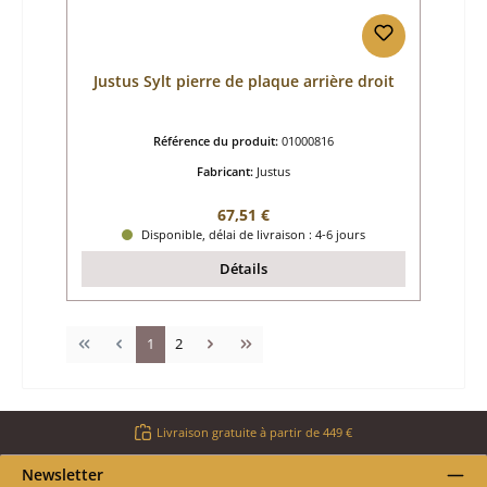
Justus Sylt pierre de plaque arrière droit
Référence du produit:
01000816
Fabricant:
Justus
Prix régulier :
67,51 €
Disponible, délai de livraison : 4-6 jours
Détails
Page
Page
1
2
Livraison gratuite à partir de 449 €
Newsletter