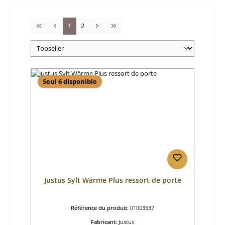
Page
Page
1
2
Seul 6 disponible
Justus Sylt Wärme Plus ressort de porte
Référence du produit:
01003537
Fabricant:
Justus