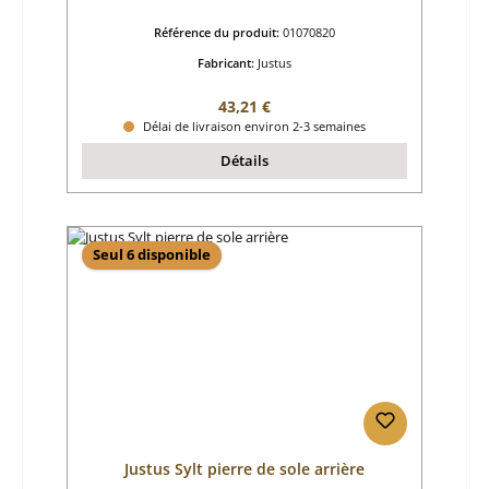
Référence du produit:
01070820
Fabricant:
Justus
Prix régulier :
43,21 €
Délai de livraison environ 2-3 semaines
Détails
Seul 6 disponible
Justus Sylt pierre de sole arrière