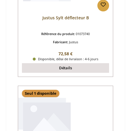
Justus Sylt déflecteur B
Référence du produit:
01073740
Fabricant:
Justus
Prix régulier :
72,58 €
Disponible, délai de livraison : 4-6 jours
Détails
Seul 1 disponible