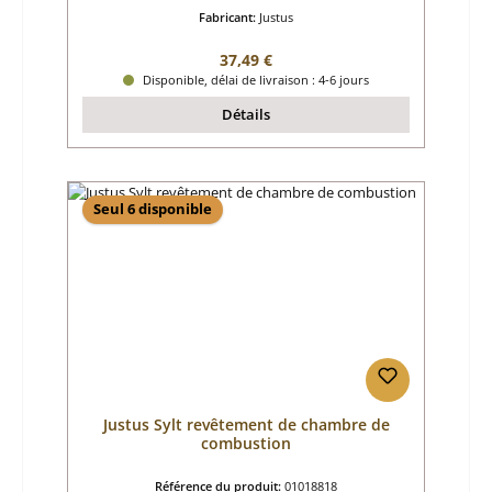
Fabricant:
Justus
Prix régulier :
37,49 €
Disponible, délai de livraison : 4-6 jours
Détails
Seul 6 disponible
Justus Sylt revêtement de chambre de
combustion
Référence du produit:
01018818