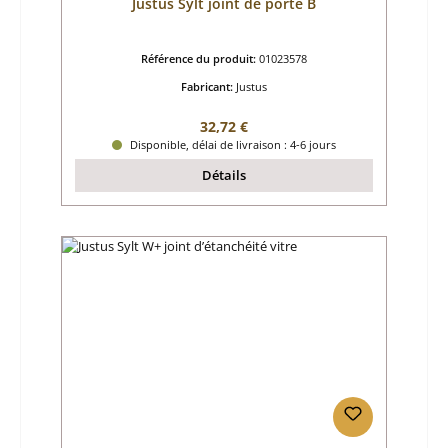
Justus Sylt joint de porte B
Référence du produit:
01023578
Fabricant:
Justus
Prix régulier :
32,72 €
Disponible, délai de livraison : 4-6 jours
Détails