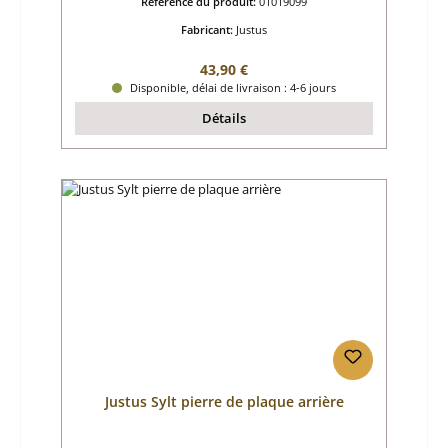
Référence du produit:
01019099
Fabricant:
Justus
Prix régulier :
43,90 €
Disponible, délai de livraison : 4-6 jours
Détails
Justus Sylt pierre de plaque arrière