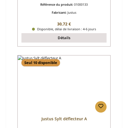
Référence du produit:
01000133
Fabricant:
Justus
Prix régulier :
30,72 €
Disponible, délai de livraison : 4-6 jours
Détails
Seul 10 disponible
Justus Sylt déflecteur A