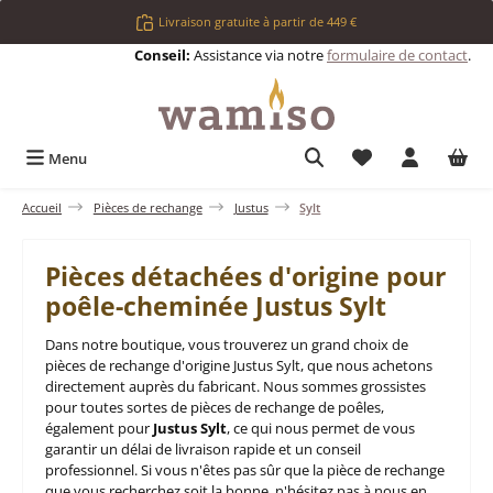
Passer au contenu principal
Livraison gratuite à partir de 449 €
Conseil:
Assistance via notre
formulaire de contact
.
Vous avez 0 articl
Menu
Accueil
Pièces de rechange
Justus
Sylt
Pièces détachées d'origine pour
poêle-cheminée Justus Sylt
Dans notre boutique, vous trouverez un grand choix de
pièces de rechange d'origine Justus Sylt, que nous achetons
directement auprès du fabricant. Nous sommes grossistes
pour toutes sortes de pièces de rechange de poêles,
également pour
Justus Sylt
, ce qui nous permet de vous
garantir un délai de livraison rapide et un conseil
professionnel. Si vous n'êtes pas sûr que la pièce de rechange
que vous recherchez soit la bonne, n'hésitez pas à nous en