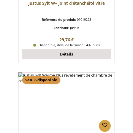
Justus Sylt W+ joint d’étanchéité vitre
Référence du produit:
01019223
Fabricant:
Justus
Prix régulier :
29,76 €
Disponible, délai de livraison : 4-6 jours
Détails
Seul 6 disponible