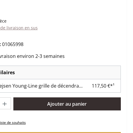
:
ièce
 de livraison en sus
:
01065998
ivraison environ 2-3 semaines
ilaires
Jydepejsen Young-Line grille de décendrage
117,50 €*¹
oduit : Entrez la quantité souhaitée ou utilisez les boutons pour 
Ajouter au panier
liste de souhaits