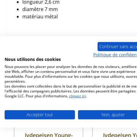
longueur 2,6 cm
diamètre 7 mm
matériau métal
Continuer sans acc
Prod. similaires
Politique de confident
Nous utilisons des cookies
Nous pouvons les placer pour analyser les données de nos visiteurs, améliore
Ignorer la galerie de produits
site Web, afficher un contenu personnalisé et vous faire vivre une expérience
Seul 1 disponible
inoubliable. Pour plus d'informations sur les cookies que nous utilisons, ouvrez
paramètres.
Les données sont collectées dans le but de personnaliser la publicité et de m
l'efficacité des campagnes publicitaires. Les données peuvent être partagées
Google LLC. Pour plus d'informations,
cliquez ici
.
Accepter tout
Non, ajuster
Jydepejsen Young-
Jydepejsen Y