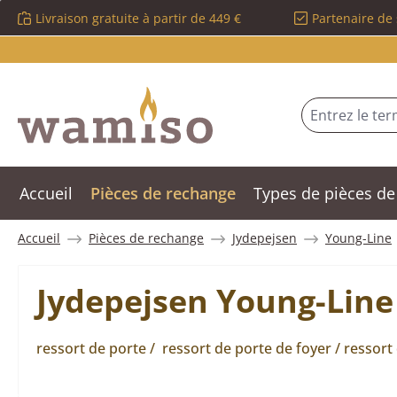
Livraison gratuite à partir de 449 €
Partenaire de 
sser au contenu principal
Passer à la recherche
Passer à la navigation principale
Accueil
Pièces de rechange
Types de pièces de
Accueil
Pièces de rechange
Jydepejsen
Young-Line
Jydepejsen Young-Line 
ressort de porte / ressort de porte de foyer / ressort