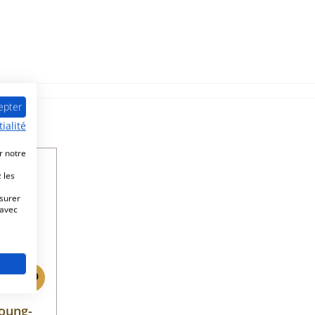
epter
ialité
r notre
 les
esurer
 avec
oung-