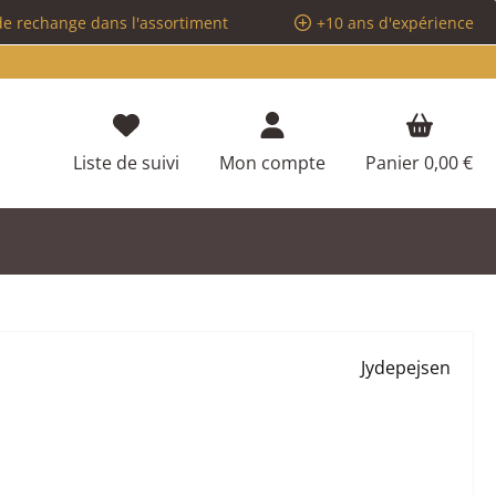
de rechange dans l'assortiment
+10 ans d'expérience
Vous avez 0 articles dans votre liste d
Liste de suivi
Mon compte
Panier
0,00 €
Jydepejsen