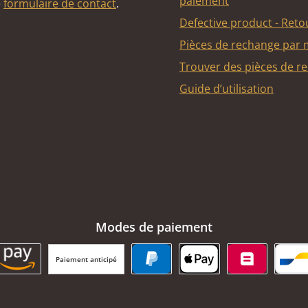
paiement
e
formulaire de contact
.
Defective product - Reto
Pièces de rechange par
Trouver des pièces de r
Guide d’utilisation
Modes de paiement
Paiement anticipé
BC Payment Button
Amazon Pay
PayPal
Apple Pay
Belfius
Ba