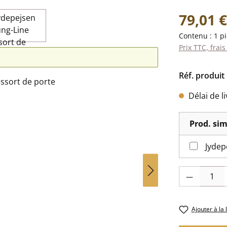
Prix régulier 
79,01 €
Contenu :
1 p
Prix TTC, frais
Réf. produit 
Délai de l
Prod. sim
Quantité de pr
Ajouter à la 