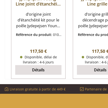
Line joint d’étanchéité
Line grille
kit
décendra
d‘origine joint
d‘origine gril
d’étanchéité kit pour le
décendrage p
poêle Jydepejsen Young-
poêle Jydepejse
Line Nous vous
Line Jydepejsen Young-
Référence du produit:
0102
Référence du prod
recommandons d'utiliser
Line grille de d
7332
7808
un adhésif pour la pose
données clés: grille de
de ce sceau ! ensemble
foyer, grille di
Prix régulier :
Prix régu
117,50 €
117,50 
de 2 pièces Jydepejsen
(lo) 10 mm diam
Disponible, délai de
Disponible, d
Young-Line joint
mm matériau 
livraison : 4-6 jours
livraison : 4-6
d’étanchéité données
Détails
Détails
clés: joint de porte joint
tresse Diamètre 14 mm
Longueur 3 m joint
Livraison gratuite à partir de 449 €
Partenaire de 
d’étanchéité vitre joint
plat Dimensions 20 x 3
mm Longueur 2,5 m
autocollant