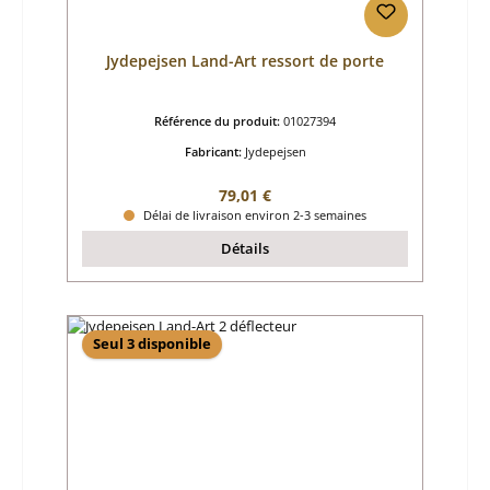
Jydepejsen Land-Art ressort de porte
Référence du produit:
01027394
Fabricant:
Jydepejsen
Prix régulier :
79,01 €
Délai de livraison environ 2-3 semaines
Détails
Seul 3 disponible