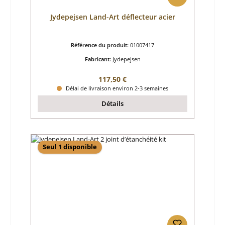
Jydepejsen Land-Art déflecteur acier
Référence du produit:
01007417
Fabricant:
Jydepejsen
Prix régulier :
117,50 €
Délai de livraison environ 2-3 semaines
Détails
Seul 1 disponible