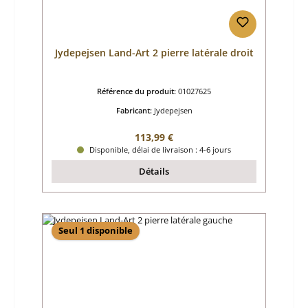
Jydepejsen Land-Art 2 pierre latérale droit
Référence du produit:
01027625
Fabricant:
Jydepejsen
Prix régulier :
113,99 €
Disponible, délai de livraison : 4-6 jours
Détails
Seul 1 disponible