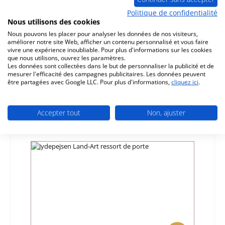
Politique de confidentialité
Nous utilisons des cookies
Jydepejsen Land-Art 2 ressort de porte
Nous pouvons les placer pour analyser les données de nos visiteurs,
améliorer notre site Web, afficher un contenu personnalisé et vous faire
vivre une expérience inoubliable. Pour plus d'informations sur les cookies
Référence du produit:
01027393
que nous utilisons, ouvrez les paramètres.
Les données sont collectées dans le but de personnaliser la publicité et de
Fabricant:
Jydepejsen
mesurer l'efficacité des campagnes publicitaires. Les données peuvent
être partagées avec Google LLC. Pour plus d'informations,
cliquez ici
.
Prix régulier :
79,01 €
Délai de livraison environ 2-3 semaines
Détails
Accepter tout
Non, ajuster