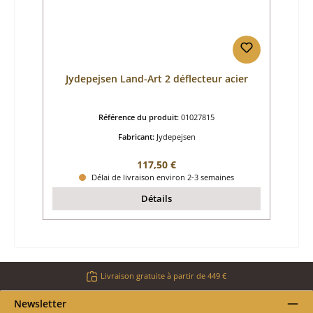
Jydepejsen Land-Art 2 déflecteur acier
Référence du produit:
01027815
Fabricant:
Jydepejsen
Prix régulier :
117,50 €
Délai de livraison environ 2-3 semaines
Détails
Livraison gratuite à partir de 449 €
Newsletter