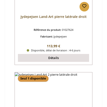
Jydepejsen Land-Art pierre latérale droit
Référence du produit:
01027624
Fabricant:
Jydepejsen
Prix régulier :
113,99 €
Disponible, délai de livraison : 4-6 jours
Détails
Seul 1 disponible