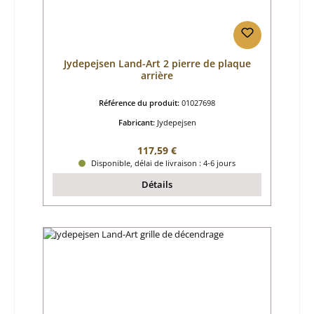
Jydepejsen Land-Art 2 pierre de plaque
arrière
Référence du produit:
01027698
Fabricant:
Jydepejsen
Prix régulier :
117,59 €
Disponible, délai de livraison : 4-6 jours
Détails