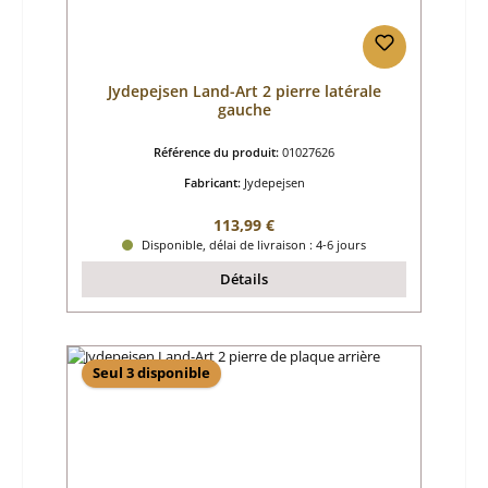
Jydepejsen Land-Art 2 pierre latérale
gauche
Référence du produit:
01027626
Fabricant:
Jydepejsen
Prix régulier :
113,99 €
Disponible, délai de livraison : 4-6 jours
Détails
Seul 3 disponible