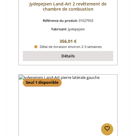
Jydepejsen Land-Art 2 revêtement de
chambre de combustion
Référence du produit:
01027933
Fabricant:
Jydepejsen
Prix régulier :
356,01 €
Délai de livraison environ 2-3 semaines
Détails
Seul 1 disponible