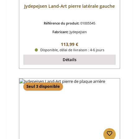
Jydepejsen Land-Art pierre latérale gauche
Référence du produit:
01005545
Fabricant:
Jydepejsen
Prix régulier :
113,99 €
Disponible, délai de livraison : 4-6 jours
Détails
Seul 3 disponible