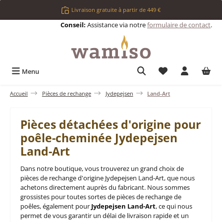
Passer au contenu principal
Livraison gratuite à partir de 449 €
Conseil:
Assistance via notre
formulaire de contact
.
Vous avez 0 articl
Menu
Accueil
Pièces de rechange
Jydepejsen
Land-Art
Pièces détachées d'origine pour
poêle-cheminée Jydepejsen
Land-Art
Dans notre boutique, vous trouverez un grand choix de
pièces de rechange d'origine Jydepejsen Land-Art, que nous
achetons directement auprès du fabricant. Nous sommes
grossistes pour toutes sortes de pièces de rechange de
poêles, également pour
Jydepejsen Land-Art
, ce qui nous
permet de vous garantir un délai de livraison rapide et un