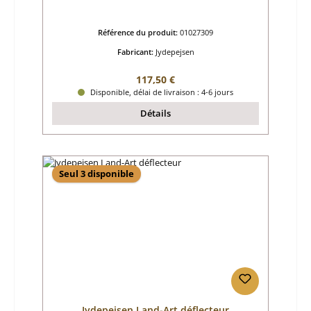
Référence du produit:
01027309
Fabricant:
Jydepejsen
Prix régulier :
117,50 €
Disponible, délai de livraison : 4-6 jours
Détails
Seul 3 disponible
Jydepejsen Land-Art déflecteur