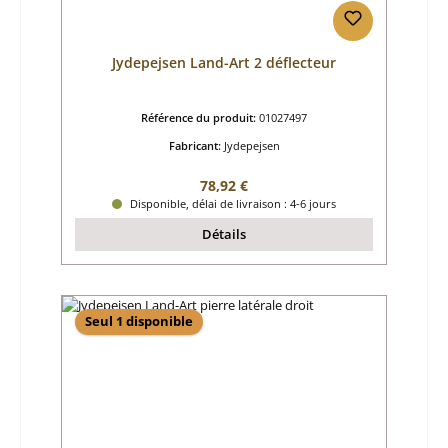
Jydepejsen Land-Art 2 déflecteur
Référence du produit:
01027497
Fabricant:
Jydepejsen
Prix régulier :
78,92 €
Disponible, délai de livraison : 4-6 jours
Détails
Seul 1 disponible