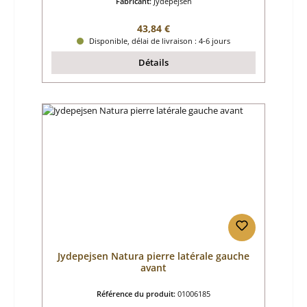
Fabricant:
Jydepejsen
Prix régulier :
43,84 €
Disponible, délai de livraison : 4-6 jours
Détails
Jydepejsen Natura pierre latérale gauche
avant
Référence du produit:
01006185