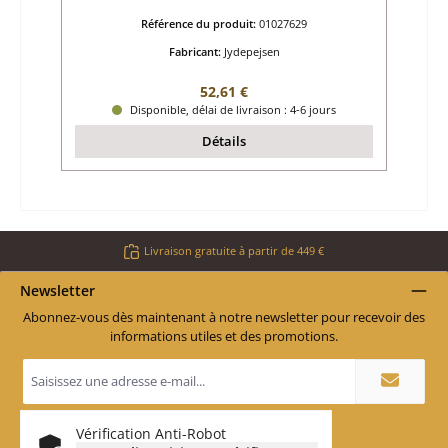
Référence du produit:
01027629
Fabricant:
Jydepejsen
Prix régulier :
52,61 €
Disponible, délai de livraison : 4-6 jours
Détails
Livraison gratuite à partir de 449 €
Newsletter
Abonnez-vous dès maintenant à notre newsletter pour recevoir des
informations utiles et des promotions.
Adresse
e-
mail
*
Vérification Anti-Robot