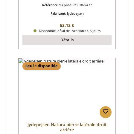
Référence du produit:
01027477
Fabricant:
Jydepejsen
Prix régulier :
63,13 €
Disponible, délai de livraison : 4-6 jours
Détails
Seul 1 disponible
Jydepejsen Natura pierre latérale droit
arrière