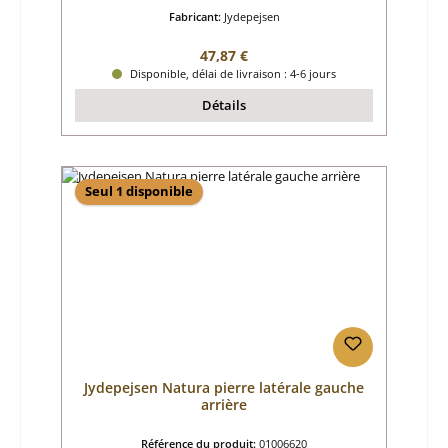
Fabricant:
Jydepejsen
Prix régulier :
47,87 €
Disponible, délai de livraison : 4-6 jours
Détails
Seul 1 disponible
Jydepejsen Natura pierre latérale gauche
arrière
Référence du produit:
01006620