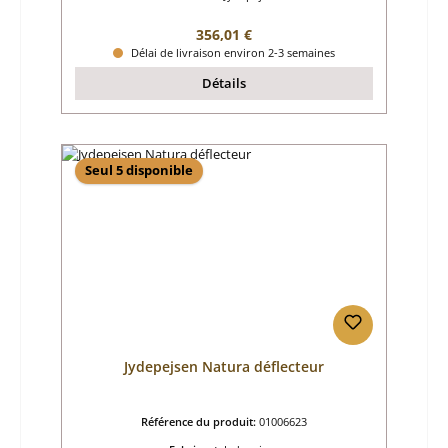
Prix régulier :
356,01 €
Délai de livraison environ 2-3 semaines
Détails
Seul 5 disponible
Jydepejsen Natura déflecteur
Référence du produit:
01006623