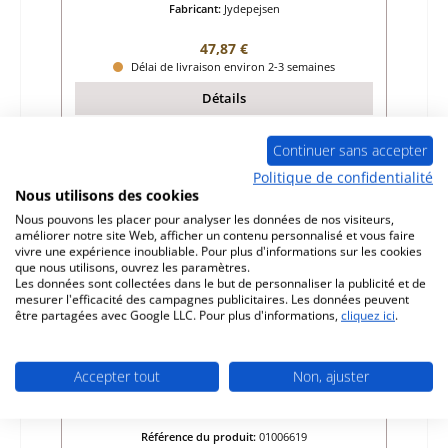
Fabricant:
Jydepejsen
Prix régulier :
47,87 €
Délai de livraison environ 2-3 semaines
Détails
Continuer sans accepter
Politique de confidentialité
Seul 4 disponible
Nous utilisons des cookies
Nous pouvons les placer pour analyser les données de nos visiteurs,
améliorer notre site Web, afficher un contenu personnalisé et vous faire
vivre une expérience inoubliable. Pour plus d'informations sur les cookies
que nous utilisons, ouvrez les paramètres.
Les données sont collectées dans le but de personnaliser la publicité et de
mesurer l'efficacité des campagnes publicitaires. Les données peuvent
être partagées avec Google LLC. Pour plus d'informations,
cliquez ici
.
Accepter tout
Non, ajuster
Jydepejsen Natura pierre latérale droit
avant
Référence du produit:
01006619