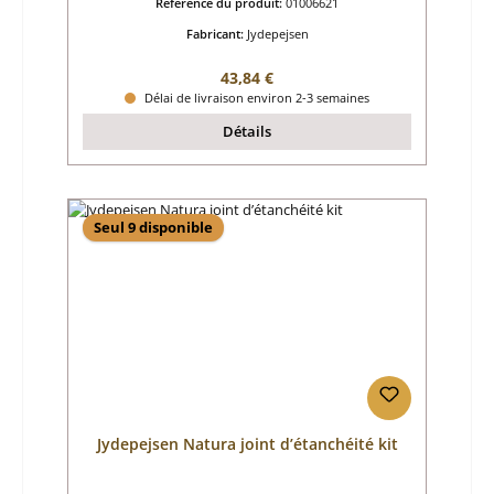
Référence du produit:
01006621
Fabricant:
Jydepejsen
Prix régulier :
43,84 €
Délai de livraison environ 2-3 semaines
Détails
Seul 9 disponible
Jydepejsen Natura joint d’étanchéité kit