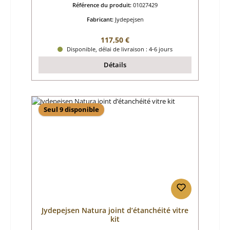
Référence du produit:
01027429
Fabricant:
Jydepejsen
Prix régulier :
117,50 €
Disponible, délai de livraison : 4-6 jours
Détails
Seul 9 disponible
Jydepejsen Natura joint d’étanchéité vitre
kit