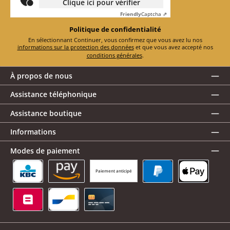
Clique ici pour vérifier
Friendly
Captcha ⇗
Politique de confidentialité
En sélectionnant Continuer, vous confirmez que vous avez lu nos
informations sur la protection des données
et que vous avez accepté nos
conditions générales
.
À propos de nous
Assistance téléphonique
Assistance boutique
Informations
Modes de paiement
Paiement anticipé
KBC/CBC Payment Button
Amazon Pay
PayPal
Apple Pay
Belfius
Bancontact
Carte de crédit