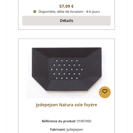
Prix régulier :
57,09 €
Disponible, délai de livraison : 4-6 jours
Détails
Jydepejsen Natura sole foyère
Référence du produit:
01007450
Fabricant:
Jydepejsen