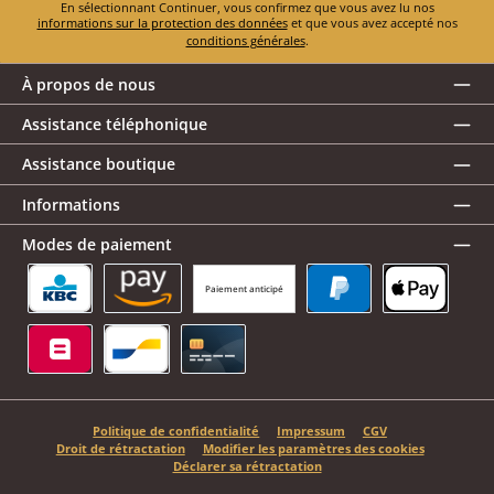
En sélectionnant Continuer, vous confirmez que vous avez lu nos
informations sur la protection des données
et que vous avez accepté nos
conditions générales
.
À propos de nous
Assistance téléphonique
Assistance boutique
Informations
Modes de paiement
Paiement anticipé
KBC/CBC Payment Button
Amazon Pay
PayPal
Apple Pay
Belfius
Bancontact
Carte de crédit
Politique de confidentialité
Impressum
CGV
Droit de rétractation
Modifier les paramètres des cookies
Déclarer sa rétractation