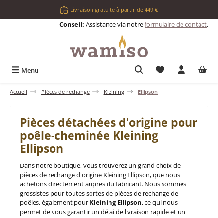
Passer au contenu principal
Livraison gratuite à partir de 449 €
Conseil:
Assistance via notre
formulaire de contact
.
Vous avez 0 articl
Menu
Accueil
Pièces de rechange
Kleining
Ellipson
Pièces détachées d'origine pour
poêle-cheminée Kleining
Ellipson
Dans notre boutique, vous trouverez un grand choix de
pièces de rechange d'origine Kleining Ellipson, que nous
achetons directement auprès du fabricant. Nous sommes
grossistes pour toutes sortes de pièces de rechange de
poêles, également pour
Kleining Ellipson
, ce qui nous
permet de vous garantir un délai de livraison rapide et un