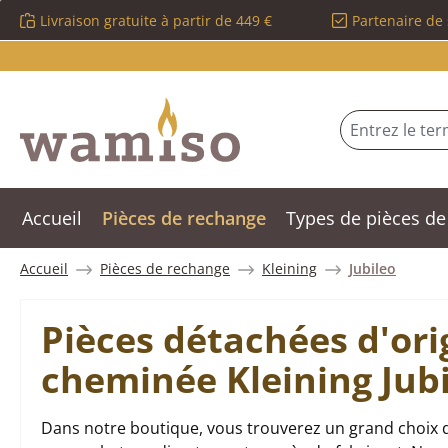
Livraison gratuite à partir de 449 €
Partenaire de 
sser au contenu principal
Passer à la recherche
Passer à la navigation principale
Accueil
Pièces de rechange
Types de pièces de
Accueil
Pièces de rechange
Kleining
Jubileo
Pièces détachées d'ori
cheminée Kleining Jub
Dans notre boutique, vous trouverez un grand choix de