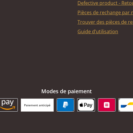
Defective product - Reto
Pièces de rechange par
Trouver des pièces de r
Guide d’utilisation
Modes de paiement
Paiement anticipé
BC Payment Button
Amazon Pay
PayPal
Apple Pay
Belfius
Ba