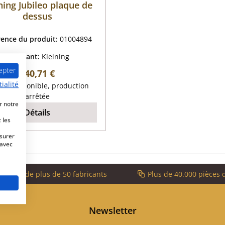
ning Jubileo plaque de
dessus
rence du produit:
01004894
Fabricant:
Kleining
epter
Prix régulier :
140,71 €
ialité
lus disponible, production
arrêtée
r notre
Détails
 les
esurer
 avec
service de plus de 50 fabricants
Plus de 40.000 pièces 
Newsletter