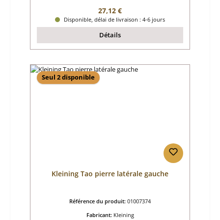
Prix régulier :
27,12 €
Disponible, délai de livraison : 4-6 jours
Détails
Seul 2 disponible
Kleining Tao pierre latérale gauche
Référence du produit:
01007374
Fabricant:
Kleining