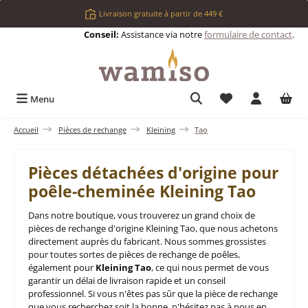
Passer au contenu principal
Livraison gratuite à partir de 449 €
Conseil:
Assistance via notre
formulaire de contact
.
Vous avez 0 articl
Menu
Accueil
Pièces de rechange
Kleining
Tao
Pièces détachées d'origine pour
poêle-cheminée Kleining Tao
Dans notre boutique, vous trouverez un grand choix de
pièces de rechange d'origine Kleining Tao, que nous achetons
directement auprès du fabricant. Nous sommes grossistes
pour toutes sortes de pièces de rechange de poêles,
également pour
Kleining Tao
, ce qui nous permet de vous
garantir un délai de livraison rapide et un conseil
professionnel. Si vous n'êtes pas sûr que la pièce de rechange
que vous recherchez soit la bonne, n'hésitez pas à nous en