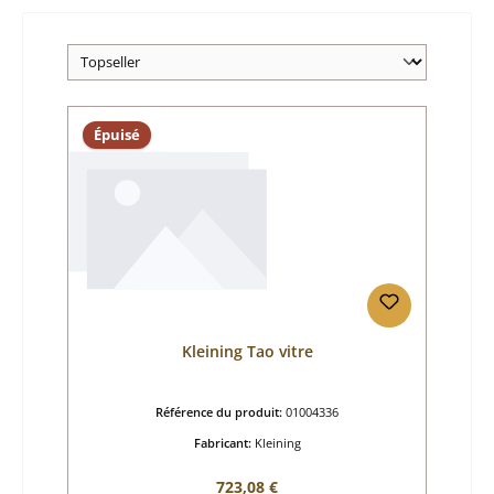
Épuisé
Kleining Tao vitre
Référence du produit:
01004336
Fabricant:
Kleining
Prix régulier :
723,08 €