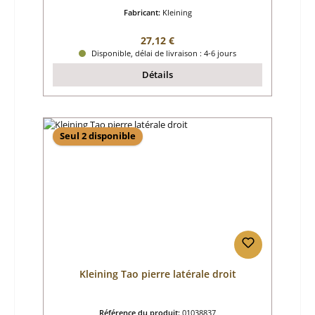
Fabricant:
Kleining
Prix régulier :
27,12 €
Disponible, délai de livraison : 4-6 jours
Détails
Seul 2 disponible
Kleining Tao pierre latérale droit
Référence du produit:
01038837