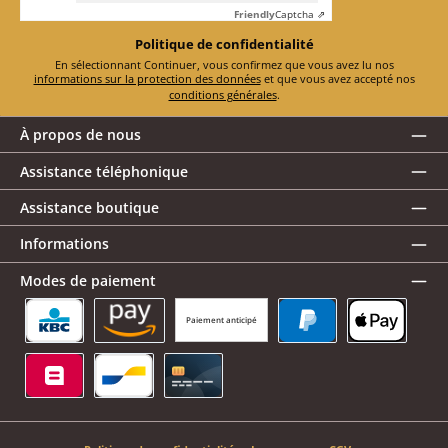
Friendly
Captcha ⇗
Politique de confidentialité
En sélectionnant Continuer, vous confirmez que vous avez lu nos
informations sur la protection des données
et que vous avez accepté nos
conditions générales
.
À propos de nous
Assistance téléphonique
Assistance boutique
Informations
Modes de paiement
Paiement anticipé
KBC/CBC Payment Button
Amazon Pay
PayPal
Apple Pay
Belfius
Bancontact
Carte de crédit