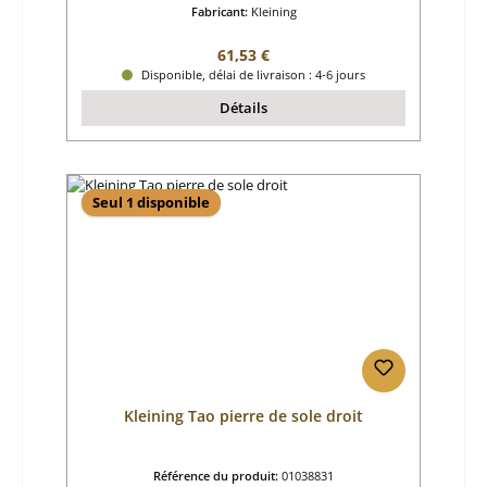
Fabricant:
Kleining
Prix régulier :
61,53 €
Disponible, délai de livraison : 4-6 jours
Détails
Seul 1 disponible
Kleining Tao pierre de sole droit
Référence du produit:
01038831