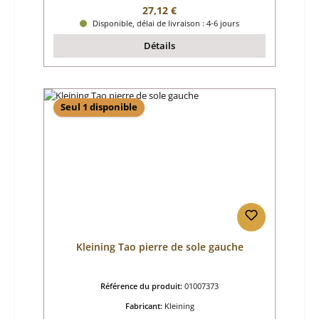
Prix régulier :
27,12 €
Disponible, délai de livraison : 4-6 jours
Détails
Seul 1 disponible
Kleining Tao pierre de sole gauche
Référence du produit:
01007373
Fabricant:
Kleining