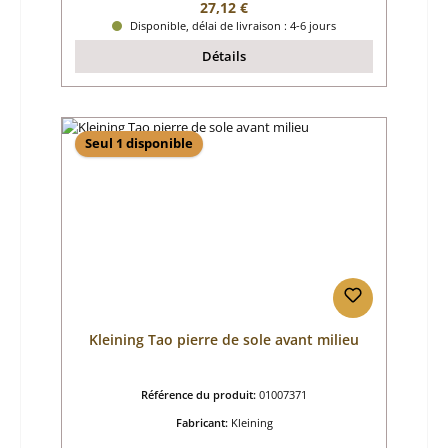
Prix régulier :
27,12 €
Disponible, délai de livraison : 4-6 jours
Détails
Seul 1 disponible
Kleining Tao pierre de sole avant milieu
Référence du produit:
01007371
Fabricant:
Kleining