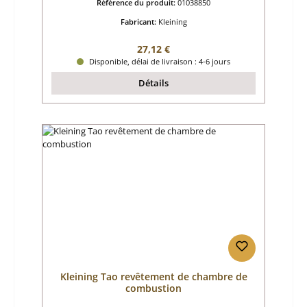
Référence du produit:
01038850
Fabricant:
Kleining
Prix régulier :
27,12 €
Disponible, délai de livraison : 4-6 jours
Détails
Kleining Tao revêtement de chambre de
combustion