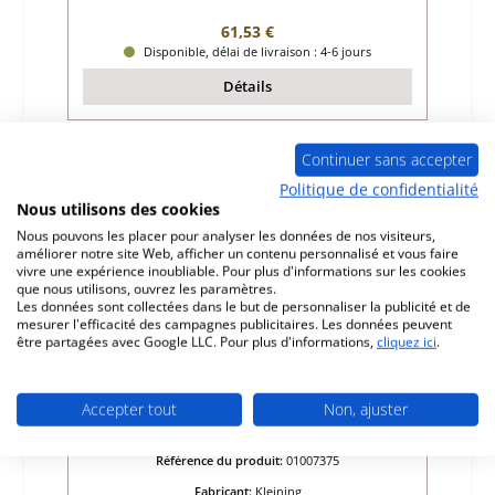
Prix régulier :
61,53 €
Disponible, délai de livraison : 4-6 jours
Détails
Continuer sans accepter
Seul 2 disponible
Politique de confidentialité
Nous utilisons des cookies
Nous pouvons les placer pour analyser les données de nos visiteurs,
améliorer notre site Web, afficher un contenu personnalisé et vous faire
vivre une expérience inoubliable. Pour plus d'informations sur les cookies
que nous utilisons, ouvrez les paramètres.
Les données sont collectées dans le but de personnaliser la publicité et de
mesurer l'efficacité des campagnes publicitaires. Les données peuvent
être partagées avec Google LLC. Pour plus d'informations,
cliquez ici
.
Kleining Tao pierre de plaque arrière
Accepter tout
Non, ajuster
gauche
Référence du produit:
01007375
Fabricant:
Kleining