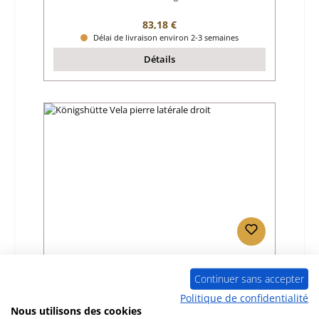
Prix régulier :
83,18 €
Délai de livraison environ 2-3 semaines
Détails
Königshütte Vela pierre latérale droit
Continuer sans accepter
Politique de confidentialité
Référence du produit:
01072392
Nous utilisons des cookies