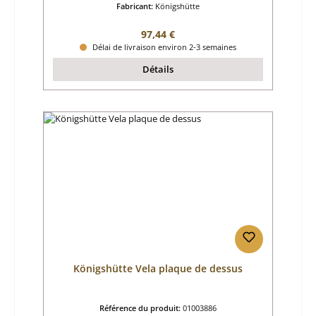
Fabricant:
Königshütte
Prix régulier :
97,44 €
Délai de livraison environ 2-3 semaines
Détails
Königshütte Vela plaque de dessus
Référence du produit:
01003886