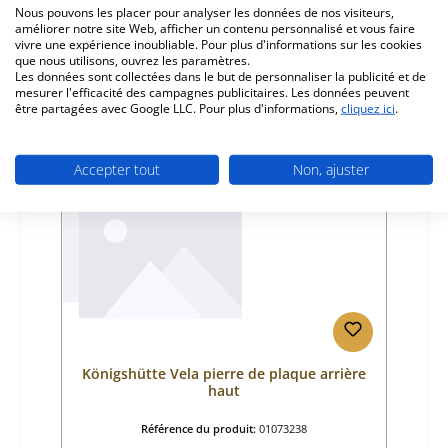
Fabricant:
Königshütte
Nous pouvons les placer pour analyser les données de nos visiteurs,
améliorer notre site Web, afficher un contenu personnalisé et vous faire
Prix régulier :
186,80 €
vivre une expérience inoubliable. Pour plus d'informations sur les cookies
que nous utilisons, ouvrez les paramètres.
Délai de livraison environ 2-3 semaines
Les données sont collectées dans le but de personnaliser la publicité et de
Détails
mesurer l'efficacité des campagnes publicitaires. Les données peuvent
être partagées avec Google LLC. Pour plus d'informations,
cliquez ici
.
Accepter tout
Non, ajuster
Königshütte Vela pierre de plaque arrière
haut
Référence du produit:
01073238