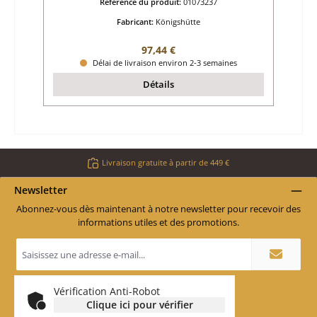
Référence du produit:
01073237
Fabricant:
Königshütte
Prix régulier :
97,44 €
Délai de livraison environ 2-3 semaines
Détails
Livraison gratuite à partir de 449 €
Newsletter
Abonnez-vous dès maintenant à notre newsletter pour recevoir des
informations utiles et des promotions.
Adresse
e-
mail
*
Vérification Anti-Robot
Clique ici pour vérifier