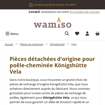
Passer au contenu principal
Livraison gratuite à partir de 449 €
Conseil:
Assistance via notre
formulaire de contact
.
Vous avez 0 articl
Menu
Accueil
Pièces de rechange
Königshütte
Vela
Pièces détachées d'origine pour
poêle-cheminée Königshütte
Vela
Dans notre boutique, vous trouverez un grand choix de
pièces de rechange d'origine Königshütte Vela, que nous
achetons directement auprès du fabricant. Nous sommes
grossistes pour toutes sortes de pièces de rechange de
poêles, également pour
Königshütte Vela
, ce qui nous
permet de vous garantir un délai de livraison rapide et un