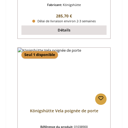
Fabricant:
Königshütte
Prix régulier :
285,70 €
Délai de livraison environ 2-3 semaines
Détails
Seul 1 disponible
Königshütte Vela poignée de porte
Référence du produit:
01038900