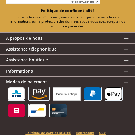
Friendly
Captcha ⇗
Politique de confidentialité
En sélectionnant Continuer, vous confirmez que vous avez lu nos
informations sur la protection des données
et que vous avez accepté nos
conditions générales
.
À propos de nous
Assistance téléphonique
Assistance boutique
Informations
Modes de paiement
Paiement anticipé
KBC/CBC Payment Button
Amazon Pay
PayPal
Apple Pay
Belfius
Bancontact
Carte de crédit
Politique de confidentialité
Impressum
CGV